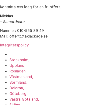
Kontakta oss idag för en fri offert.
Nicklas
–
Samordnare
Nummer: 010-555 89 49
Mail: offert@takläckage.se
Integritetspolicy
Vi utför arbeten i b.la:
Stockholm,
Uppland,
Roslagen,
Västmanland,
Sörmland,
Dalarna,
Göteborg,
Västra Götaland,
Skåne,