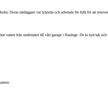
lm. Deras takläggare var lyhörda och arbetade för fullt för att renovera v
kte vatten från undertaket till vårt garage i Haninge. De la nytt tak oc
pannor.