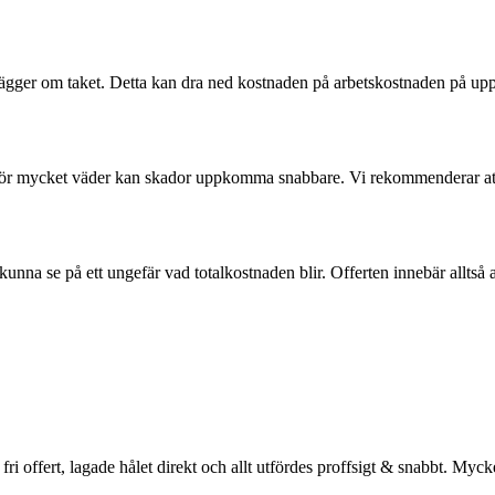
ger om taket. Detta kan dra ned kostnaden på arbetskostnaden på upp t
s för mycket väder kan skador uppkomma snabbare. Vi rekommenderar att n
unna se på ett ungefär vad totalkostnaden blir. Offerten innebär alltså a
 fri offert, lagade hålet direkt och allt utfördes proffsigt & snabbt. My