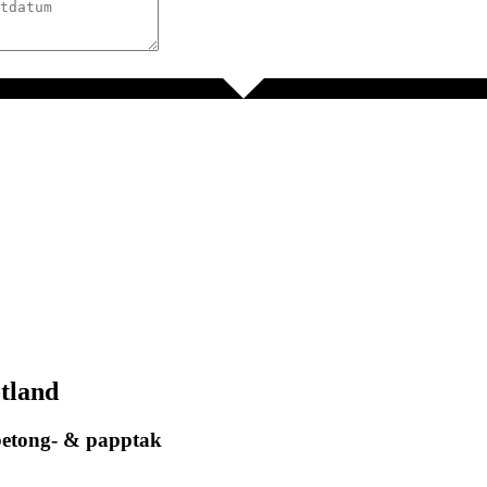
tland
 betong- & papptak