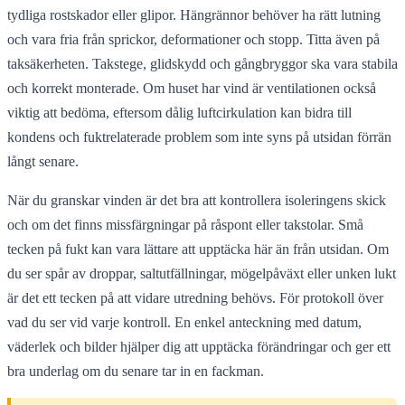
tydliga rostskador eller glipor. Hängrännor behöver ha rätt lutning
och vara fria från sprickor, deformationer och stopp. Titta även på
taksäkerheten. Takstege, glidskydd och gångbryggor ska vara stabila
och korrekt monterade. Om huset har vind är ventilationen också
viktig att bedöma, eftersom dålig luftcirkulation kan bidra till
kondens och fuktrelaterade problem som inte syns på utsidan förrän
långt senare.
När du granskar vinden är det bra att kontrollera isoleringens skick
och om det finns missfärgningar på råspont eller takstolar. Små
tecken på fukt kan vara lättare att upptäcka här än från utsidan. Om
du ser spår av droppar, saltutfällningar, mögelpåväxt eller unken lukt
är det ett tecken på att vidare utredning behövs. För protokoll över
vad du ser vid varje kontroll. En enkel anteckning med datum,
väderlek och bilder hjälper dig att upptäcka förändringar och ger ett
bra underlag om du senare tar in en fackman.