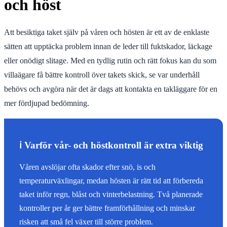
och höst
Att besiktiga taket själv på våren och hösten är ett av de enklaste
sätten att upptäcka problem innan de leder till fuktskador, läckage
eller onödigt slitage. Med en tydlig rutin och rätt fokus kan du som
villaägare få bättre kontroll över takets skick, se var underhåll
behövs och avgöra när det är dags att kontakta en takläggare för en
mer fördjupad bedömning.
ℹ️ Varför vår- och höstkontroll är extra viktig
Våren avslöjar ofta skador efter snö, is och
temperaturväxlingar, medan hösten är rätt tid att förbereda
taket inför regn, blåst och vinterbelastning. Två planerade
kontroller per år ger bättre framförhållning och minskar
risken att små fel växer till större problem.