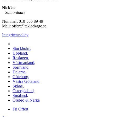
Nicklas
–
Samordnare
Nummer: 010-555 89 49
Mail: offert@takläckage.se
Integritetspolicy
Vi utför arbeten i b.la:
Stockholm,
Uppland,
Roslagen,
Västmanland,
Sörmland,
Dalarna,
Göteborg,
Västra Götaland,
Skåne,
Östergötland,
Småland,
Örebro & Närke
Fri Offert