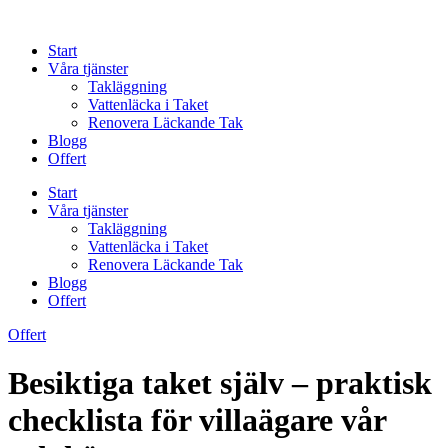
Skip
to
Start
content
Våra tjänster
Takläggning
Vattenläcka i Taket
Renovera Läckande Tak
Blogg
Offert
Start
Våra tjänster
Takläggning
Vattenläcka i Taket
Renovera Läckande Tak
Blogg
Offert
Offert
Besiktiga taket själv – praktisk
checklista för villaägare vår