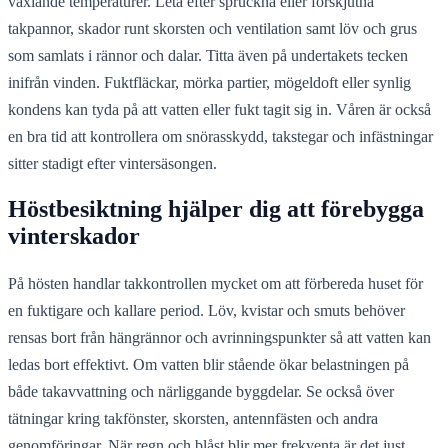
växlande temperaturer. Leta efter spruckna eller förskjutna
takpannor, skador runt skorsten och ventilation samt löv och grus
som samlats i rännor och dalar. Titta även på undertakets tecken
inifrån vinden. Fuktfläckar, mörka partier, mögeldoft eller synlig
kondens kan tyda på att vatten eller fukt tagit sig in. Våren är också
en bra tid att kontrollera om snörasskydd, takstegar och infästningar
sitter stadigt efter vintersäsongen.
Höstbesiktning hjälper dig att förebygga
vinterskador
På hösten handlar takkontrollen mycket om att förbereda huset för
en fuktigare och kallare period. Löv, kvistar och smuts behöver
rensas bort från hängrännor och avrinningspunkter så att vatten kan
ledas bort effektivt. Om vatten blir stående ökar belastningen på
både takavvattning och närliggande byggdelar. Se också över
tätningar kring takfönster, skorsten, antennfästen och andra
genomföringar. När regn och blåst blir mer frekventa är det just