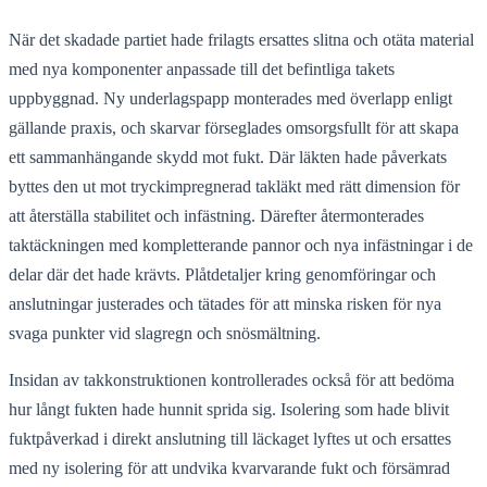
När det skadade partiet hade frilagts ersattes slitna och otäta material
med nya komponenter anpassade till det befintliga takets
uppbyggnad. Ny underlagspapp monterades med överlapp enligt
gällande praxis, och skarvar förseglades omsorgsfullt för att skapa
ett sammanhängande skydd mot fukt. Där läkten hade påverkats
byttes den ut mot tryckimpregnerad takläkt med rätt dimension för
att återställa stabilitet och infästning. Därefter återmonterades
taktäckningen med kompletterande pannor och nya infästningar i de
delar där det hade krävts. Plåtdetaljer kring genomföringar och
anslutningar justerades och tätades för att minska risken för nya
svaga punkter vid slagregn och snösmältning.
Insidan av takkonstruktionen kontrollerades också för att bedöma
hur långt fukten hade hunnit sprida sig. Isolering som hade blivit
fuktpåverkad i direkt anslutning till läckaget lyftes ut och ersattes
med ny isolering för att undvika kvarvarande fukt och försämrad