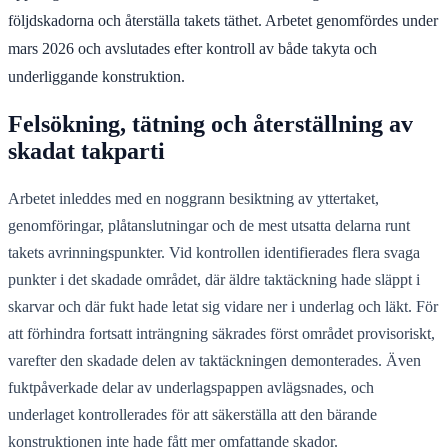
följdskadorna och återställa takets täthet. Arbetet genomfördes under
mars 2026 och avslutades efter kontroll av både takyta och
underliggande konstruktion.
Felsökning, tätning och återställning av
skadat takparti
Arbetet inleddes med en noggrann besiktning av yttertaket,
genomföringar, plåtanslutningar och de mest utsatta delarna runt
takets avrinningspunkter. Vid kontrollen identifierades flera svaga
punkter i det skadade området, där äldre taktäckning hade släppt i
skarvar och där fukt hade letat sig vidare ner i underlag och läkt. För
att förhindra fortsatt inträngning säkrades först området provisoriskt,
varefter den skadade delen av taktäckningen demonterades. Även
fuktpåverkade delar av underlagspappen avlägsnades, och
underlaget kontrollerades för att säkerställa att den bärande
konstruktionen inte hade fått mer omfattande skador.