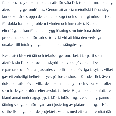
funktion. Träytor som hade utsatts för väta fick torka ut innan slutlig
återställning genomfördes. Genom att arbeta metodiskt i flera steg
kunde vi både stoppa det akuta läckaget och samtidigt minska risken
för dolda framtida problem i vinden och innertaket. Kunden
efterfrågade framför allt en trygg lösning som inte bara dolde
problemet, och därför lades stor vikt vid att hitta den verkliga
orsaken till inträngningen innan taket stängdes igen.
Resultatet blev ett tätt och tekniskt genomarbetat takparti som
återfick sin funktion och sitt skydd mot väderpåverkan. Det
reparerade området anpassades visuellt till den övriga takytan, vilket
gav ett enhetligt helhetsintryck på bostadshuset. Kunden fick även
dokumentation över vilka delar som hade bytts och vilka kontroller
som hade genomförts efter avslutat arbete. Reparationen omfattade
bland annat underlagspapp, takläkt, infästningar, ersättningspannor,
tätning vid genomföringar samt justering av plåtanslutningar. Efter
slutbesiktningen kunde projektet avslutas med ett stabilt resultat där