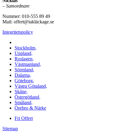
Nicklas
–
Samordnare
Nummer: 010-555 89 49
Mail: offert@takläckage.se
Integritetspolicy
Vi utför arbeten i b.la:
Stockholm,
Uppland,
Roslagen,
Västmanland,
Sörmland,
Dalarna,
Göteborg,
Västra Götaland,
Skåne,
Östergötland,
Småland,
Örebro & Närke
Fri Offert
Sitemap