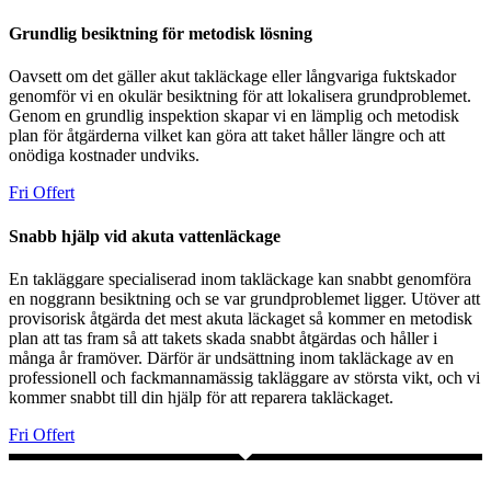
Grundlig besiktning för metodisk lösning
Oavsett om det gäller akut takläckage eller långvariga fuktskador
genomför vi en okulär besiktning för att lokalisera grundproblemet.
Genom en grundlig inspektion skapar vi en lämplig och metodisk
plan för åtgärderna vilket kan göra att taket håller längre och att
onödiga kostnader undviks.
Fri Offert
Snabb hjälp vid akuta vattenläckage
En takläggare specialiserad inom takläckage kan snabbt genomföra
en noggrann besiktning och se var grundproblemet ligger. Utöver att
provisorisk åtgärda det mest akuta läckaget så kommer en metodisk
plan att tas fram så att takets skada snabbt åtgärdas och håller i
många år framöver. Därför är undsättning inom takläckage av en
professionell och fackmannamässig takläggare av största vikt, och vi
kommer snabbt till din hjälp för att reparera takläckaget.
Fri Offert