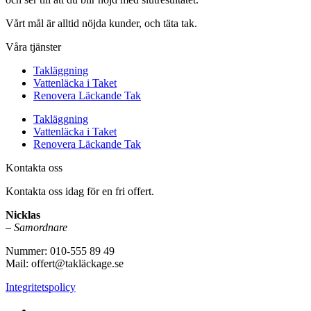
Vårt mål är alltid nöjda kunder, och täta tak.
Våra tjänster
Takläggning
Vattenläcka i Taket
Renovera Läckande Tak
Takläggning
Vattenläcka i Taket
Renovera Läckande Tak
Kontakta oss
Kontakta oss idag för en fri offert.
Nicklas
–
Samordnare
Nummer: 010-555 89 49
Mail: offert@takläckage.se
Integritetspolicy
Vi utför arbeten i b.la: