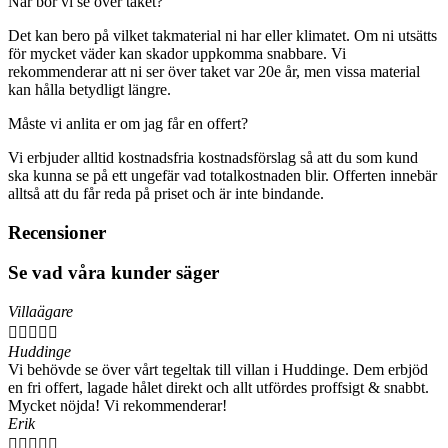
När bör vi se över taket?
Det kan bero på vilket takmaterial ni har eller klimatet. Om ni utsätts
för mycket väder kan skador uppkomma snabbare. Vi
rekommenderar att ni ser över taket var 20e år, men vissa material
kan hålla betydligt längre.
Måste vi anlita er om jag får en offert?
Vi erbjuder alltid kostnadsfria kostnadsförslag så att du som kund
ska kunna se på ett ungefär vad totalkostnaden blir. Offerten innebär
alltså att du får reda på priset och är inte bindande.
Recensioner
Se vad våra kunder säger
Villaägare





Huddinge
Vi behövde se över vårt tegeltak till villan i Huddinge. Dem erbjöd
en fri offert, lagade hålet direkt och allt utfördes proffsigt & snabbt.
Mycket nöjda! Vi rekommenderar!
Erik




