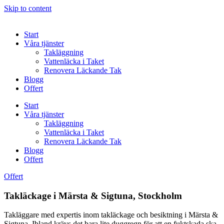
Skip to content
Start
Våra tjänster
Takläggning
Vattenläcka i Taket
Renovera Läckande Tak
Blogg
Offert
Start
Våra tjänster
Takläggning
Vattenläcka i Taket
Renovera Läckande Tak
Blogg
Offert
Offert
Takläckage i Märsta & Sigtuna, Stockholm
Takläggare med expertis inom takläckage och besiktning i Märsta &
Sigtuna.
Ibland krävs det bara lite duggregn för att en fuktskada ska