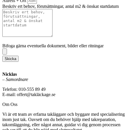
Adress + Ort
Beskriv ert behov, förutsättningar, antal m2 & önskat startdatum
Bifoga gärna eventuella dokument, bilder eller ritningar
Bifoga gärna eventuella dokument, bilder eller ritningar
Skicka
Nicklas
–
Samordnare
Telefon: 010-555 89 49
E-mail: offert@takläckage.se
Om Oss
Vi är ett team av erfarna takläggare och byggare med specialisering
inom just tak. Oavsett om du behöver hjälp med takreparation,
takomläggning, eller något annat, guidar vi dig genom processen
och ser till att du blir nöjd med slutresultatet.