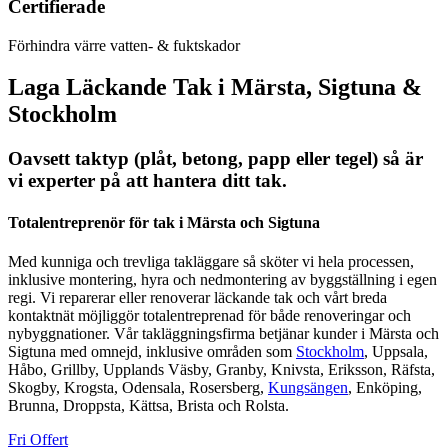
Certifierade
Förhindra värre vatten- & fuktskador
Laga Läckande Tak i Märsta, Sigtuna &
Stockholm
Oavsett taktyp (plåt, betong, papp eller tegel) så är
vi experter på att hantera ditt tak.
Totalentreprenör för tak i Märsta och Sigtuna
Med kunniga och trevliga takläggare så sköter vi hela processen,
inklusive montering, hyra och nedmontering av byggställning i egen
regi. Vi reparerar eller renoverar läckande tak och vårt breda
kontaktnät möjliggör totalentreprenad för både renoveringar och
nybyggnationer.
Vår takläggningsfirma betjänar kunder i Märsta och
Sigtuna med omnejd, inklusive områden som
Stockholm
, Uppsala,
Håbo, Grillby, Upplands Väsby, Granby, Knivsta, Eriksson, Räfsta,
Skogby, Krogsta, Odensala, Rosersberg,
Kungsängen
, Enköping,
Brunna, Droppsta, Kättsa, Brista och Rolsta.
Fri Offert