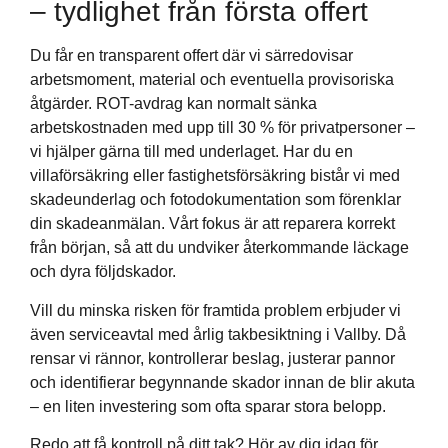
– tydlighet från första offert
Du får en transparent offert där vi särredovisar
arbetsmoment, material och eventuella provisoriska
åtgärder. ROT-avdrag kan normalt sänka
arbetskostnaden med upp till 30 % för privatpersoner –
vi hjälper gärna till med underlaget. Har du en
villaförsäkring eller fastighetsförsäkring bistår vi med
skadeunderlag och fotodokumentation som förenklar
din skadeanmälan. Vårt fokus är att reparera korrekt
från början, så att du undviker återkommande läckage
och dyra följdskador.
Vill du minska risken för framtida problem erbjuder vi
även serviceavtal med årlig takbesiktning i Vallby. Då
rensar vi rännor, kontrollerar beslag, justerar pannor
och identifierar begynnande skador innan de blir akuta
– en liten investering som ofta sparar stora belopp.
Redo att få kontroll på ditt tak? Hör av dig idag för