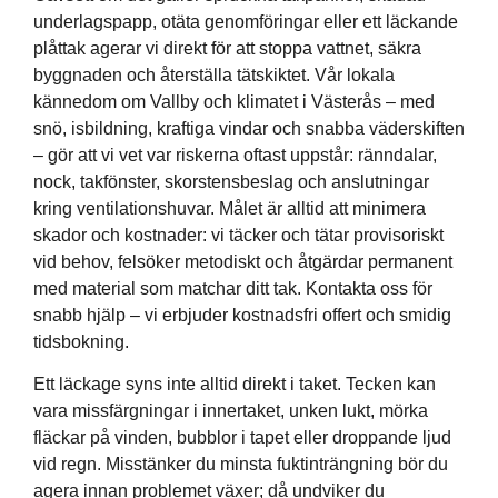
underlagspapp, otäta genomföringar eller ett läckande
plåttak agerar vi direkt för att stoppa vattnet, säkra
byggnaden och återställa tätskiktet. Vår lokala
kännedom om Vallby och klimatet i Västerås – med
snö, isbildning, kraftiga vindar och snabba väderskiften
– gör att vi vet var riskerna oftast uppstår: ränndalar,
nock, takfönster, skorstensbeslag och anslutningar
kring ventilationshuvar. Målet är alltid att minimera
skador och kostnader: vi täcker och tätar provisoriskt
vid behov, felsöker metodiskt och åtgärdar permanent
med material som matchar ditt tak. Kontakta oss för
snabb hjälp – vi erbjuder kostnadsfri offert och smidig
tidsbokning.
Ett läckage syns inte alltid direkt i taket. Tecken kan
vara missfärgningar i innertaket, unken lukt, mörka
fläckar på vinden, bubblor i tapet eller droppande ljud
vid regn. Misstänker du minsta fuktinträngning bör du
agera innan problemet växer; då undviker du