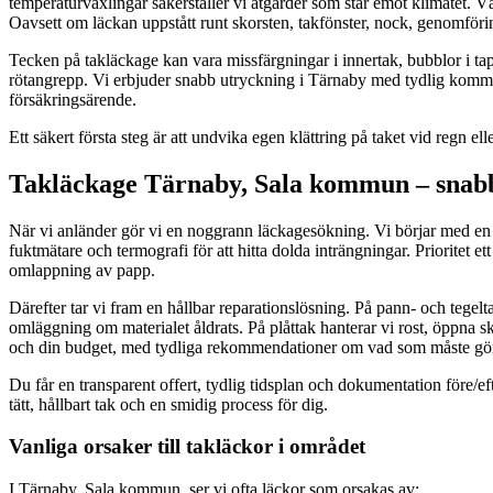
temperaturväxlingar säkerställer vi åtgärder som står emot klimatet. Vå
Oavsett om läckan uppstått runt skorsten, takfönster, nock, genomföring
Tecken på takläckage kan vara missfärgningar i innertak, bubblor i tapet
rötangrepp. Vi erbjuder snabb utryckning i Tärnaby med tydlig kommun
försäkringsärende.
Ett säkert första steg är att undvika egen klättring på taket vid regn ell
Takläckage Tärnaby, Sala kommun – snabb 
När vi anländer gör vi en noggrann läckagesökning. Vi börjar med en
fuktmätare och termografi för att hitta dolda inträngningar. Prioritet ett
omlappning av papp.
Därefter tar vi fram en hållbar reparationslösning. På pann- och tegelt
omläggning om materialet åldrats. På plåttak hanterar vi rost, öppna sk
och din budget, med tydliga rekommendationer om vad som måste gör
Du får en transparent offert, tydlig tidsplan och dokumentation före/ef
tätt, hållbart tak och en smidig process för dig.
Vanliga orsaker till takläckor i området
I Tärnaby, Sala kommun, ser vi ofta läckor som orsakas av: