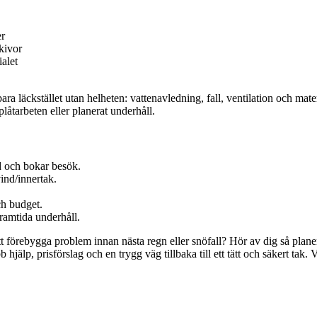
er
skivor
alet
bara läckstället utan helheten: vattenavledning, fall, ventilation och 
låtarbeten eller planerat underhåll.
d och bokar besök.
ind/innertak.
ch budget.
ramtida underhåll.
t förebygga problem innan nästa regn eller snöfall? Hör av dig så planer
lp, prisförslag och en trygg väg tillbaka till ett tätt och säkert tak. Vi 