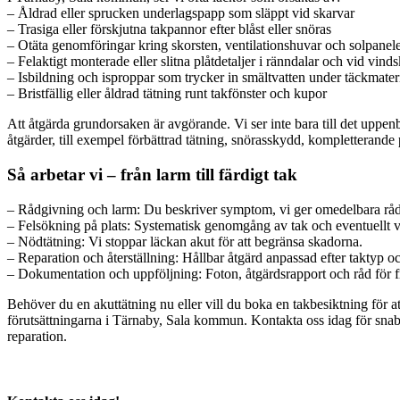
– Åldrad eller sprucken underlagspapp som släppt vid skarvar
– Trasiga eller förskjutna takpannor efter blåst eller snöras
– Otäta genomföringar kring skorsten, ventilationshuvar och solpanel
– Felaktigt monterade eller slitna plåtdetaljer i ränndalar och vid vind
– Isbildning och isproppar som trycker in smältvatten under täckmateri
– Bristfällig eller åldrad tätning runt takfönster och kupor
Att åtgärda grundorsaken är avgörande. Vi ser inte bara till det uppen
åtgärder, till exempel förbättrad tätning, snörasskydd, kompletterande p
Så arbetar vi – från larm till färdigt tak
– Rådgivning och larm: Du beskriver symptom, vi ger omedelbara rå
– Felsökning på plats: Systematisk genomgång av tak och eventuellt v
– Nödtätning: Vi stoppar läckan akut för att begränsa skadorna.
– Reparation och återställning: Hållbar åtgärd anpassad efter taktyp o
– Dokumentation och uppföljning: Foton, åtgärdsrapport och råd för f
Behöver du en akuttätning nu eller vill du boka en takbesiktning för at
förutsättningarna i Tärnaby, Sala kommun. Kontakta oss idag för snabb hjä
reparation.