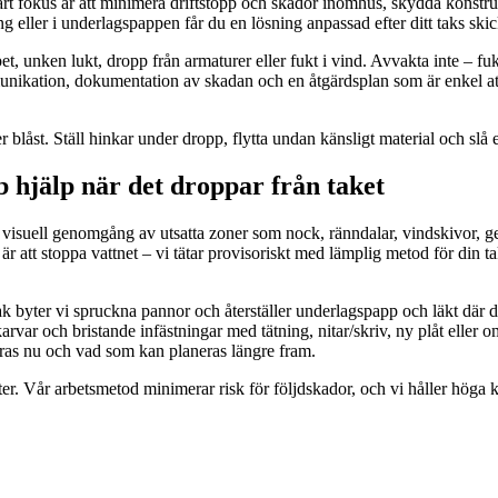
rt fokus är att minimera driftstopp och skador inomhus, skydda konstrukt
 eller i underlagspappen får du en lösning anpassad efter ditt taks skic
, unken lukt, dropp från armaturer eller fukt i vind. Avvakta inte – fukt
ikation, dokumentation av skadan och en åtgärdsplan som är enkel att f
er blåst. Ställ hinkar under dropp, flytta undan känsligt material och slå e
hjälp när det droppar från taket
 visuell genomgång av utsatta zoner som nock, ränndalar, vindskivor,
 är att stoppa vattnet – vi tätar provisoriskt med lämplig metod för din ta
ak byter vi spruckna pannor och återställer underlagspapp och läkt där d
arvar och bristande infästningar med tätning, nitar/skriv, ny plåt eller 
as nu och vad som kan planeras längre fram.
ter. Vår arbetsmetod minimerar risk för följdskador, och vi håller höga k