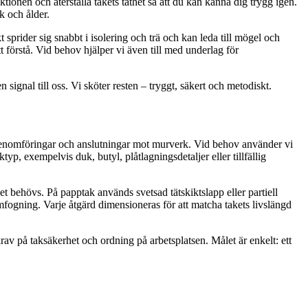
ionen och återställa takets täthet så att du kan känna dig trygg igen.
k och ålder.
 sprider sig snabbt i isolering och trä och kan leda till mögel och
örstå. Vid behov hjälper vi även till med underlag för
n signal till oss. Vi sköter resten – tryggt, säkert och metodiskt.
 genomföringar och anslutningar mot murverk. Vid behov använder vi
ktyp, exempelvis duk, butyl, plåtlagningsdetaljer eller tillfällig
et behövs. På papptak används svetsad tätskiktslapp eller partiell
omfogning. Varje åtgärd dimensioneras för att matcha takets livslängd
rav på taksäkerhet och ordning på arbetsplatsen. Målet är enkelt: ett