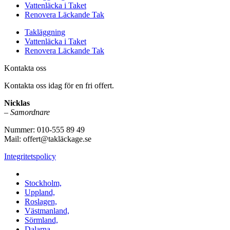
Vattenläcka i Taket
Renovera Läckande Tak
Takläggning
Vattenläcka i Taket
Renovera Läckande Tak
Kontakta oss
Kontakta oss idag för en fri offert.
Nicklas
–
Samordnare
Nummer: 010-555 89 49
Mail: offert@takläckage.se
Integritetspolicy
Vi utför arbeten i b.la:
Stockholm,
Uppland,
Roslagen,
Västmanland,
Sörmland,
Dalarna,