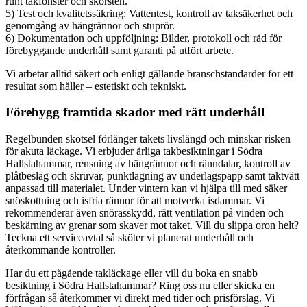
runt takfönster och skorsten.
5) Test och kvalitetssäkring: Vattentest, kontroll av taksäkerhet och
genomgång av hängrännor och stuprör.
6) Dokumentation och uppföljning: Bilder, protokoll och råd för
förebyggande underhåll samt garanti på utfört arbete.
Vi arbetar alltid säkert och enligt gällande branschstandarder för ett
resultat som håller – estetiskt och tekniskt.
Förebygg framtida skador med rätt underhåll
Regelbunden skötsel förlänger takets livslängd och minskar risken
för akuta läckage. Vi erbjuder årliga takbesiktningar i Södra
Hallstahammar, rensning av hängrännor och ränndalar, kontroll av
plåtbeslag och skruvar, punktlagning av underlagspapp samt taktvätt
anpassad till materialet. Under vintern kan vi hjälpa till med säker
snöskottning och isfria rännor för att motverka isdammar. Vi
rekommenderar även snörasskydd, rätt ventilation på vinden och
beskärning av grenar som skaver mot taket. Vill du slippa oron helt?
Teckna ett serviceavtal så sköter vi planerat underhåll och
återkommande kontroller.
Har du ett pågående takläckage eller vill du boka en snabb
besiktning i Södra Hallstahammar? Ring oss nu eller skicka en
förfrågan så återkommer vi direkt med tider och prisförslag. Vi