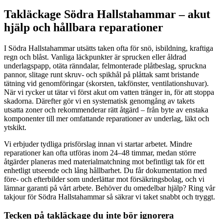
Takläckage Södra Hallstahammar – akut
hjälp och hållbara reparationer
I Södra Hallstahammar utsätts taken ofta för snö, isbildning, kraftiga
regn och blåst. Vanliga läckpunkter är sprucken eller åldrad
underlagspapp, otäta ränndalar, felmonterade plåtbeslag, spruckna
pannor, slitage runt skruv- och spikhål på plåttak samt bristande
tätning vid genomföringar (skorsten, takfönster, ventilationshuvar).
När vi rycker ut tätar vi först akut om vatten tränger in, för att stoppa
skadorna. Därefter gör vi en systematisk genomgång av takets
utsatta zoner och rekommenderar rätt åtgärd – från byte av enstaka
komponenter till mer omfattande reparationer av underlag, läkt och
ytskikt.
Vi erbjuder tydliga prisförslag innan vi startar arbetet. Mindre
reparationer kan ofta utföras inom 24–48 timmar, medan större
åtgärder planeras med materialmatchning mot befintligt tak för ett
enhetligt utseende och lång hållbarhet. Du får dokumentation med
före- och efterbilder som underlättar mot försäkringsbolag, och vi
lämnar garanti på vårt arbete. Behöver du omedelbar hjälp? Ring vår
takjour för Södra Hallstahammar så säkrar vi taket snabbt och tryggt.
Tecken på takläckage du inte bör ignorera