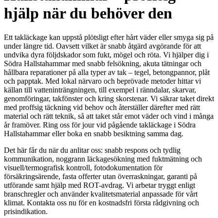
hjälp när du behöver den
Ett takläckage kan uppstå plötsligt efter hårt väder eller smyga sig på
under längre tid. Oavsett vilket är snabb åtgärd avgörande för att
undvika dyra följdskador som fukt, mögel och röta. Vi hjälper dig i
Södra Hallstahammar med snabb felsökning, akuta tätningar och
hållbara reparationer på alla typer av tak – tegel, betongpannor, plåt
och papptak. Med lokal närvaro och beprövade metoder hittar vi
källan till vatteninträngningen, till exempel i ränndalar, skarvar,
genomföringar, takfönster och kring skorstenar. Vi säkrar taket direkt
med proffsig täckning vid behov och återställer därefter med rätt
material och rätt teknik, så att taket står emot väder och vind i många
år framöver. Ring oss för jour vid pågående takläckage i Södra
Hallstahammar eller boka en snabb besiktning samma dag.
Det här får du när du anlitar oss: snabb respons och tydlig
kommunikation, noggrann läckagesökning med fuktmätning och
visuell/termografisk kontroll, fotodokumentation för
försäkringsärende, fasta offerter utan överraskningar, garanti på
utförande samt hjälp med ROT-avdrag. Vi arbetar tryggt enligt
branschregler och använder kvalitetsmaterial anpassade för vårt
klimat. Kontakta oss nu för en kostnadsfri första rådgivning och
prisindikation.