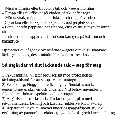
– Missfärgningar eller bubblor i tak och väggar inomhus
– Dropp eller fuktfläckar på vinden, särskilt efter regn
– Mörka stråk, mögellukt eller fuktig isolering på vinden
– Spruckna eller förskjutna takpannor, rost på plåtskarvar
– Granulat från papptak i hängrännor, eller ovanligt mycket skräp i
rännor
– Isränder och istappar vid takfot som kan tyda på isdamm och
bakåttryck
Upptäcker du något av ovanstående – agera direkt. Ju snabbare
läckaget stoppas, desto mindre blir skadorna och kostnaden.
Så åtgärdar vi ditt läckande tak – steg för steg
1) Akut säkring: Vi tätar provisoriskt med professionell
täckning/tätband för att stoppa vatteninträngning.
2) Felsökning: Noggrann besiktning av ränndalar, nock,
genomföringar, skarvar och underlag. Vid behov använder vi
fuktmätare, drönarinspektion och termografi.
3) Åtgärdsplan och fast pris: Du får en tydlig plan med
rekommenderad lösning och kostnad, inklusive ROT-avdrag.
4) Reparation: Byte av skadad underlagspapp/råspont, ny läkt,
ersättning av pannor/plåtsektioner, nya plåtbeslag och korrekt tätning