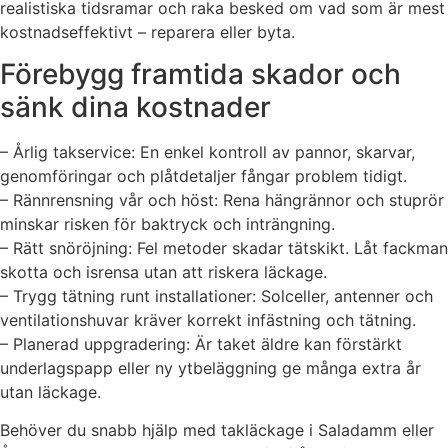
realistiska tidsramar och raka besked om vad som är mest
kostnadseffektivt – reparera eller byta.
Förebygg framtida skador och
sänk dina kostnader
– Årlig takservice: En enkel kontroll av pannor, skarvar,
genomföringar och plåtdetaljer fångar problem tidigt.
– Rännrensning vår och höst: Rena hängrännor och stuprör
minskar risken för baktryck och inträngning.
– Rätt snöröjning: Fel metoder skadar tätskikt. Låt fackman
skotta och isrensa utan att riskera läckage.
– Trygg tätning runt installationer: Solceller, antenner och
ventilationshuvar kräver korrekt infästning och tätning.
– Planerad uppgradering: Är taket äldre kan förstärkt
underlagspapp eller ny ytbeläggning ge många extra år
utan läckage.
Behöver du snabb hjälp med takläckage i Saladamm eller