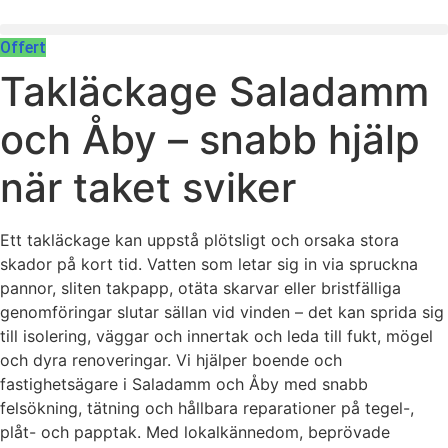
Skip
to
Offert
content
Takläckage Saladamm
och Åby – snabb hjälp
när taket sviker
Ett takläckage kan uppstå plötsligt och orsaka stora
skador på kort tid. Vatten som letar sig in via spruckna
pannor, sliten takpapp, otäta skarvar eller bristfälliga
genomföringar slutar sällan vid vinden – det kan sprida sig
till isolering, väggar och innertak och leda till fukt, mögel
och dyra renoveringar. Vi hjälper boende och
fastighetsägare i Saladamm och Åby med snabb
felsökning, tätning och hållbara reparationer på tegel-,
plåt- och papptak. Med lokalkännedom, beprövade