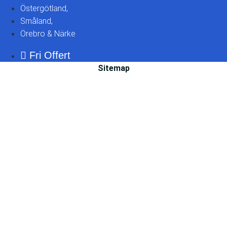
Östergötland,
Småland,
Örebro & Närke
Fri Offert
Sitemap