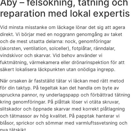
Åby – felsökning, tätning och
reparation med lokal expertis
Vid minsta misstanke om läckage lönar det sig att agera
direkt. Vi börjar med en noggrann genomgång av taket
och de mest utsatta delarna: nock, genomföringar
(skorsten, ventilation, solceller), fotplåtar, ränndalar,
vindskivor och skarvar. Vid behov använder vi
fuktmätning, värmekamera eller drönarinspektion för att
säkert lokalisera läckpunkten utan onödiga ingrepp.
När orsaken är fastställd tätar vi läckan med rätt metod
för din taktyp. På tegeltak kan det handla om byte av
spruckna pannor, ny underlagspapp och förbättrad tätning
kring genomföringar. På plåttak löser vi otäta skruvar,
slitskador och öppnade skarvar med korrekt plåtlagning
och tätmassor av hög kvalitet. På papptak hanterar vi
blåsor, sprickor och sömmar med varmluftssvetsning och
nya tätskikt.