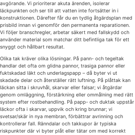
avgörande. Vi prioriterar akuta ärenden, isolerar
läckpunkten och ser till att vatten inte fortsätter in i
konstruktionen. Därefter får du en tydlig åtgärdsplan med
prisbild innan vi genomför den permanenta reparationen.
Vi följer branschregler, arbetar säkert med fallskydd och
använder material som matchar ditt befintliga tak för ett
snyggt och hållbart resultat.
Olika tak kräver olika lösningar. På pann- och tegeltak
handlar det ofta om glidna pannor, trasiga pannor eller
fuktskadad läkt och underlagspapp – då byter vi ut
skadade delar och återställer rätt luftning. På plåttak kan
läckan sitta i skruvhål, skarvar eller falsar; vi åtgärdar
genom omläggning, förstärkning eller ommålning med rätt
system efter rostbehandling. På papp- och duktak uppstår
läckor ofta i skarvar, uppvik och kring brunnar; vi
svetsar/skär in nya membran, förbättrar avrinning och
kontrollerar fall. Ränndalar och takkupor är typiska
riskpunkter där vi byter plåt eller tätar om med korrekt