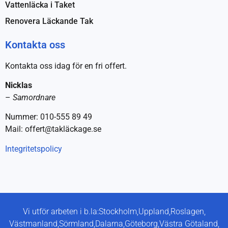
Vattenläcka i Taket
Renovera Läckande Tak
Kontakta oss
Kontakta oss idag för en fri offert.
Nicklas
–
Samordnare
Nummer: 010-555 89 49
Mail: offert@takläckage.se
Integritetspolicy
Vi utför arbeten i b.la:
Stockholm,
Uppland,
Roslagen,
Västmanland,
Sörmland,
Dalarna,
Göteborg,
Västra Götaland,