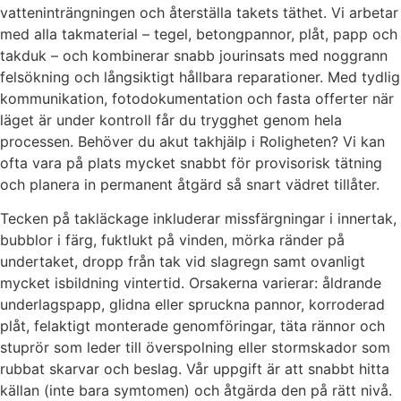
vatteninträngningen och återställa takets täthet. Vi arbetar
med alla takmaterial – tegel, betongpannor, plåt, papp och
takduk – och kombinerar snabb jourinsats med noggrann
felsökning och långsiktigt hållbara reparationer. Med tydlig
kommunikation, fotodokumentation och fasta offerter när
läget är under kontroll får du trygghet genom hela
processen. Behöver du akut takhjälp i Roligheten? Vi kan
ofta vara på plats mycket snabbt för provisorisk tätning
och planera in permanent åtgärd så snart vädret tillåter.
Tecken på takläckage inkluderar missfärgningar i innertak,
bubblor i färg, fuktlukt på vinden, mörka ränder på
undertaket, dropp från tak vid slagregn samt ovanligt
mycket isbildning vintertid. Orsakerna varierar: åldrande
underlagspapp, glidna eller spruckna pannor, korroderad
plåt, felaktigt monterade genomföringar, täta rännor och
stuprör som leder till överspolning eller stormskador som
rubbat skarvar och beslag. Vår uppgift är att snabbt hitta
källan (inte bara symtomen) och åtgärda den på rätt nivå.