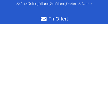
Skåne,
Östergötland,
Småland,
Örebro & Närke
Fri Offert