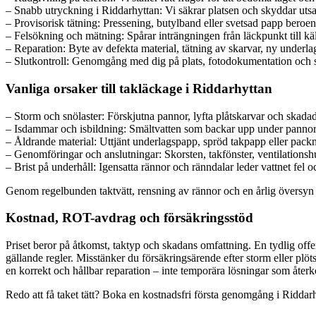
– Snabb utryckning i Riddarhyttan: Vi säkrar platsen och skyddar utsat
– Provisorisk tätning: Pressening, butylband eller svetsad papp beroe
– Felsökning och mätning: Spårar inträngningen från läckpunkt till käll
– Reparation: Byte av defekta material, tätning av skarvar, ny underlag
– Slutkontroll: Genomgång med dig på plats, fotodokumentation och skö
Vanliga orsaker till takläckage i Riddarhyttan
– Storm och snölaster: Förskjutna pannor, lyfta plåtskarvar och skadad
– Isdammar och isbildning: Smältvatten som backar upp under pannor e
– Åldrande material: Uttjänt underlagspapp, spröd takpapp eller packn
– Genomföringar och anslutningar: Skorsten, takfönster, ventilationsh
– Brist på underhåll: Igensatta rännor och ränndalar leder vattnet fel o
Genom regelbunden taktvätt, rensning av rännor och en årlig översyn 
Kostnad, ROT-avdrag och försäkringsstöd
Priset beror på åtkomst, taktyp och skadans omfattning. En tydlig offe
gällande regler. Misstänker du försäkringsärende efter storm eller plö
en korrekt och hållbar reparation – inte temporära lösningar som åte
Redo att få taket tätt? Boka en kostnadsfri första genomgång i Riddarhy