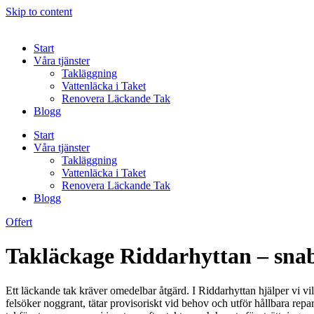
Skip to content
Start
Våra tjänster
Takläggning
Vattenläcka i Taket
Renovera Läckande Tak
Blogg
Start
Våra tjänster
Takläggning
Vattenläcka i Taket
Renovera Läckande Tak
Blogg
Offert
Takläckage Riddarhyttan – snab
Ett läckande tak kräver omedelbar åtgärd. I Riddarhyttan hjälper vi vill
felsöker noggrant, tätar provisoriskt vid behov och utför hållbara repa