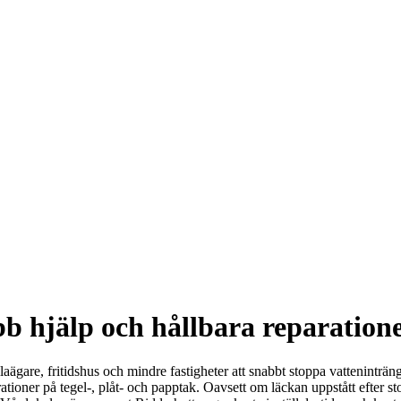
b hjälp och hållbara reparation
aägare, fritidshus och mindre fastigheter att snabbt stoppa vatteninträngn
rationer på tegel-, plåt- och papptak. Oavsett om läckan uppstått efter s