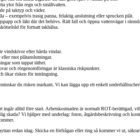
ta ytor från regn och smältvatten.
nde på taktyp och väder.
a – exempelvis trasig panna, felaktig anslutning eller sprucken plåt.
spapp och läkt där det behövs. Rätt fall och öppna vattenvägar i ränndal
tselråd för fortsatt takhälsa.
e vindskivor efter hårda vindar.
ller mot plåtanslutningar.
ingar som tappat täthet.
uvar och rörgenomföringar är klassiska riskpunkter.
ch ökar risken för inträngning.
minskar du risken markant. Vi kan lägga upp ett enkelt underhållsschem
rt ingår alltid före start. Arbetskostnaden är normalt ROT-berättigad, v
tslig skada? Vi hjälper med underlag: foton, åtgärdsbeskrivning och kos
rkommer.
ttan redan idag. Skicka en förfrågan eller ring så kommer vi ut, säkrar lä