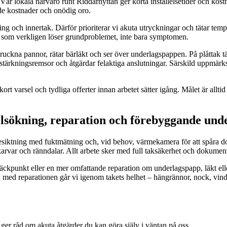
r. Vår lokala närvaro runt Riddarhyttan ger korta inställelsetider och kos
tade kostnader och onödig oro.
ering och innertak. Därför prioriterar vi akuta utryckningar och tätar t
der som verkligen löser grundproblemet, inte bara symptomen.
pruckna pannor, rätar bärläkt och ser över underlagspappen. På plåttak tä
rstärkningsremsor och åtgärdar felaktiga anslutningar. Särskild uppmärks
varsel och tydliga offerter innan arbetet sätter igång. Målet är alltid e
elsökning, reparation och förebyggande und
besiktning med fuktmätning och, vid behov, värmekamera för att spåra d
arvar och ränndalar. Allt arbete sker med full taksäkerhet och dokumen
 läckpunkt eller en mer omfattande reparation om underlagspapp, läkt ell
 med reparationen går vi igenom takets helhet – hängrännor, nock, vi
h ger råd om akuta åtgärder du kan göra själv i väntan på oss.