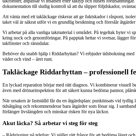
takfönster, anpassar vi insatsen efter taktyp och husets förutsättninga
dokumentation till slutlig kontroll så att du slipper följdskador, ovän
Att vänta med ett takläckage riskerar att ge fuktskador i råspont, isol
taket väl är säkrat utför vi en grundlig besiktning och föreslår åtgär
Vi arbetar på alla vanliga takmaterial i området. På tegeltak byter vi s
kring nock och genomföringar. På papptak hettar vi svetsar, lägger fö
takfönster och ränndalar.
Behöver du snabb hjälp i Riddarhyttan? Vi erbjuder tidsbokning med kort 
väder och vind – året runt.
Takläckage Riddarhyttan – professionell f
En lyckad reparation börjar med rätt diagnos. Vi kombinerar visuell 
även med drönarinspektion för att säkert kunna bedöma pannor, plåtsk
När orsaken är fastställd får du en åtgärdsplan: punktinsats vid tydlig
tidsåtgång och rekommenderar bara åtgärder som lönar sig. I samband
förlänger livslängden och minskar risken för nya läckor.
Akut läcka? Så arbetar vi steg för steg
– Rådgivning på telefon: Vi ställer rätt frågor för att bedöma läget oc