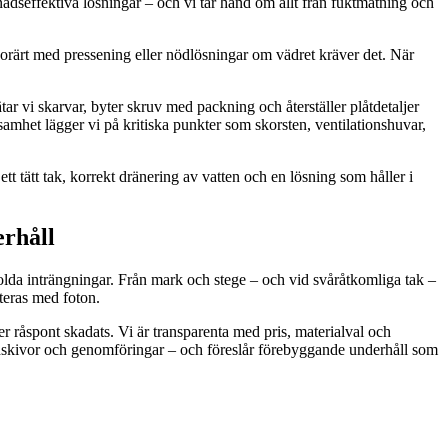
tnadseffektiva lösningar – och vi tar hand om allt från fuktmätning och
emporärt med pressening eller nödlösningar om vädret kräver det. När
tar vi skarvar, byter skruv med packning och återställer plåtdetaljer
amhet lägger vi på kritiska punkter som skorsten, ventilationshuvar,
tt tätt tak, korrekt dränering av vatten och en lösning som håller i
erhåll
olda inträngningar. Från mark och stege – och vid svåråtkomliga tak –
teras med foton.
er råspont skadats. Vi är transparenta med pris, materialval och
ndskivor och genomföringar – och föreslår förebyggande underhåll som