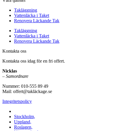
Våra tjänster
Takläggning
Vattenläcka i Taket
Renovera Läckande Tak
Takläggning
Vattenläcka i Taket
Renovera Läckande Tak
Kontakta oss
Kontakta oss idag för en fri offert.
Nicklas
–
Samordnare
Nummer: 010-555 89 49
Mail: offert@takläckage.se
Integritetspolicy
Vi utför arbeten i b.la:
Stockholm,
Uppland,
Roslagen,