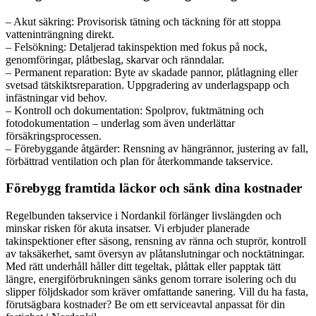
– Akut säkring: Provisorisk tätning och täckning för att stoppa
vatteninträngning direkt.
– Felsökning: Detaljerad takinspektion med fokus på nock,
genomföringar, plåtbeslag, skarvar och ränndalar.
– Permanent reparation: Byte av skadade pannor, plåtlagning eller
svetsad tätskiktsreparation. Uppgradering av underlagspapp och
infästningar vid behov.
– Kontroll och dokumentation: Spolprov, fuktmätning och
fotodokumentation – underlag som även underlättar
försäkringsprocessen.
– Förebyggande åtgärder: Rensning av hängrännor, justering av fall,
förbättrad ventilation och plan för återkommande takservice.
Förebygg framtida läckor och sänk dina kostnader
Regelbunden takservice i Nordankil förlänger livslängden och
minskar risken för akuta insatser. Vi erbjuder planerade
takinspektioner efter säsong, rensning av ränna och stuprör, kontroll
av taksäkerhet, samt översyn av plåtanslutningar och nocktätningar.
Med rätt underhåll håller ditt tegeltak, plåttak eller papptak tätt
längre, energiförbrukningen sänks genom torrare isolering och du
slipper följdskador som kräver omfattande sanering. Vill du ha fasta,
förutsägbara kostnader? Be om ett serviceavtal anpassat för din