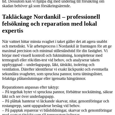
tid. Dessutom kan vi hjälpa dig med underlag till försäkring om
skadan behöver gå som försäkringsärende.
Takläckage Nordankil – professionell
felsökning och reparation med lokal
expertis
När vattnet hittar minsta svaghet i taket gäller det att agera snabbt
och metodiskt. Vår arbetsprocess i Nordankil är framtagen för att ge
maximal precision och minimal stilleståndstid för din fastighet. Vi
börjar med visuell kontroll och fuktmätning, kompletterar med
termografi eller rök/dim-test vid behov, och analyserar takets
uppbyggnad – underlagspapp, läkt, tätskikt, isolering och
ventilation. Därefter identifierar vi exakt läckpunkt och eventuella
sekundära svagheter, som spruckna pannor, torra tätningslister,
felaktiga plåtanslutningar eller igensatta hängrännor.
Reparationen anpassas efter taktyp:
– På tegeltak byter vi spruckna pannor, förbättrar nocktätning, säkrar
läkt och ser över underlagspapp.
– På plåttak hanterar vi läckande skarvar, nitar, genomföringar och
rostangrepp, samt uppgraderar beslag vid behov.
– På papptak reparerar vi blåsbildningar, skarvar och genomföringar
med svetsat tätskikt som tål temperaturväxlingar.