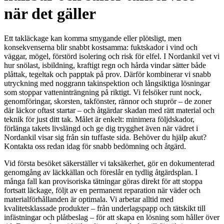
när det gäller
Ett takläckage kan komma smygande eller plötsligt, men
konsekvenserna blir snabbt kostsamma: fuktskador i vind och
väggar, mögel, förstörd isolering och risk för elfel. I Nordankil vet vi
hur snölast, isbildning, kraftigt regn och hårda vindar sätter både
plåttak, tegeltak och papptak på prov. Därför kombinerar vi snabb
utryckning med noggrann takinspektion och långsiktiga lösningar
som stoppar vatteninträngning på riktigt. Vi felsöker runt nock,
genomföringar, skorsten, takfönster, rännor och stuprör – de zoner
där läckor oftast startar – och åtgärdar skadan med rätt material och
teknik för just ditt tak. Målet är enkelt: minimera följdskador,
förlänga takets livslängd och ge dig trygghet även när vädret i
Nordankil visar sig från sin tuffaste sida. Behöver du hjälp akut?
Kontakta oss redan idag för snabb bedömning och åtgärd.
Vid första besöket säkerställer vi taksäkerhet, gör en dokumenterad
genomgång av läckkällan och föreslår en tydlig åtgärdsplan. I
många fall kan provisoriska tätningar göras direkt för att stoppa
fortsatt läckage, följt av en permanent reparation när väder och
materialförhållanden är optimala. Vi arbetar alltid med
kvalitetsklassade produkter – från underlagspapp och tätskikt till
infästningar och plåtbeslag – för att skapa en lösning som håller över