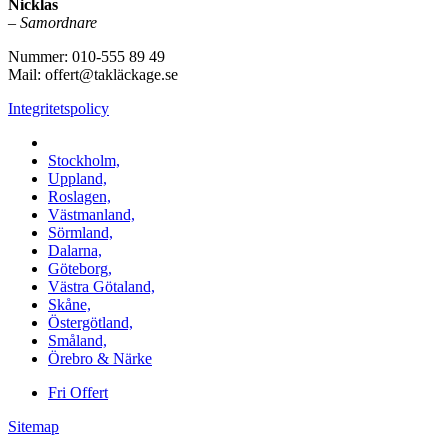
Nicklas
–
Samordnare
Nummer: 010-555 89 49
Mail: offert@takläckage.se
Integritetspolicy
Vi utför arbeten i b.la:
Stockholm,
Uppland,
Roslagen,
Västmanland,
Sörmland,
Dalarna,
Göteborg,
Västra Götaland,
Skåne,
Östergötland,
Småland,
Örebro & Närke
Fri Offert
Sitemap