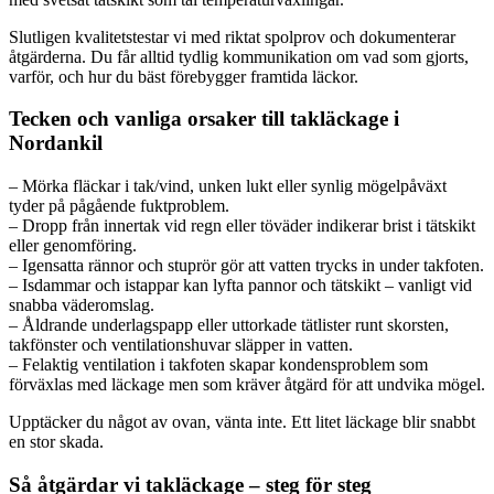
Slutligen kvalitetstestar vi med riktat spolprov och dokumenterar
åtgärderna. Du får alltid tydlig kommunikation om vad som gjorts,
varför, och hur du bäst förebygger framtida läckor.
Tecken och vanliga orsaker till takläckage i
Nordankil
– Mörka fläckar i tak/vind, unken lukt eller synlig mögelpåväxt
tyder på pågående fuktproblem.
– Dropp från innertak vid regn eller töväder indikerar brist i tätskikt
eller genomföring.
– Igensatta rännor och stuprör gör att vatten trycks in under takfoten.
– Isdammar och istappar kan lyfta pannor och tätskikt – vanligt vid
snabba väderomslag.
– Åldrande underlagspapp eller uttorkade tätlister runt skorsten,
takfönster och ventilationshuvar släpper in vatten.
– Felaktig ventilation i takfoten skapar kondensproblem som
förväxlas med läckage men som kräver åtgärd för att undvika mögel.
Upptäcker du något av ovan, vänta inte. Ett litet läckage blir snabbt
en stor skada.
Så åtgärdar vi takläckage – steg för steg