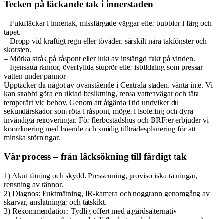
Tecken på läckande tak i innerstaden
– Fuktfläckar i innertak, missfärgade väggar eller bubblor i färg och
tapet.
– Dropp vid kraftigt regn eller töväder, särskilt nära takfönster och
skorsten.
– Mörka stråk på råspont eller lukt av instängd fukt på vinden.
– Igensatta rännor, överfyllda stuprör eller isbildning som pressar
vatten under pannor.
Upptäcker du något av ovanstående i Centrala staden, vänta inte. Vi
kan snabbt göra en riktad besiktning, rensa vattenvägar och täta
temporärt vid behov. Genom att åtgärda i tid undviker du
sekundärskador som röta i råspont, mögel i isolering och dyra
invändiga renoveringar. För flerbostadshus och BRF:er erbjuder vi
koordinering med boende och smidig tillträdesplanering för att
minska störningar.
Vår process – från läcksökning till färdigt tak
1) Akut tätning och skydd: Pressenning, provisoriska tätningar,
rensning av rännor.
2) Diagnos: Fuktmätning, IR-kamera och noggrann genomgång av
skarvar, anslutningar och tätskikt.
3) Rekommendation: Tydlig offert med åtgärdsalternativ –