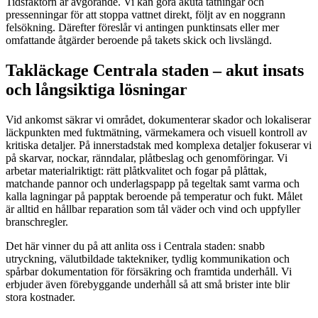
Tidsfaktorn är avgörande. Vi kan göra akuta tätningar och
pressenningar för att stoppa vattnet direkt, följt av en noggrann
felsökning. Därefter föreslår vi antingen punktinsats eller mer
omfattande åtgärder beroende på takets skick och livslängd.
Takläckage Centrala staden – akut insats
och långsiktiga lösningar
Vid ankomst säkrar vi området, dokumenterar skador och lokaliserar
läckpunkten med fuktmätning, värmekamera och visuell kontroll av
kritiska detaljer. På innerstadstak med komplexa detaljer fokuserar vi
på skarvar, nockar, ränndalar, plåtbeslag och genomföringar. Vi
arbetar materialriktigt: rätt plåtkvalitet och fogar på plåttak,
matchande pannor och underlagspapp på tegeltak samt varma och
kalla lagningar på papptak beroende på temperatur och fukt. Målet
är alltid en hållbar reparation som tål väder och vind och uppfyller
branschregler.
Det här vinner du på att anlita oss i Centrala staden: snabb
utryckning, välutbildade taktekniker, tydlig kommunikation och
spårbar dokumentation för försäkring och framtida underhåll. Vi
erbjuder även förebyggande underhåll så att små brister inte blir
stora kostnader.