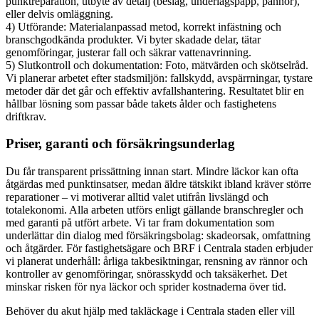
punktreparation, utbyte av detalj (beslag, underlagspapp, pannor),
eller delvis omläggning.
4) Utförande: Materialanpassad metod, korrekt infästning och
branschgodkända produkter. Vi byter skadade delar, tätar
genomföringar, justerar fall och säkrar vattenavrinning.
5) Slutkontroll och dokumentation: Foto, mätvärden och skötselråd.
Vi planerar arbetet efter stadsmiljön: fallskydd, avspärrningar, tystare
metoder där det går och effektiv avfallshantering. Resultatet blir en
hållbar lösning som passar både takets ålder och fastighetens
driftkrav.
Priser, garanti och försäkringsunderlag
Du får transparent prissättning innan start. Mindre läckor kan ofta
åtgärdas med punktinsatser, medan äldre tätskikt ibland kräver större
reparationer – vi motiverar alltid valet utifrån livslängd och
totalekonomi. Alla arbeten utförs enligt gällande branschregler och
med garanti på utfört arbete. Vi tar fram dokumentation som
underlättar din dialog med försäkringsbolag: skadeorsak, omfattning
och åtgärder. För fastighetsägare och BRF i Centrala staden erbjuder
vi planerat underhåll: årliga takbesiktningar, rensning av rännor och
kontroller av genomföringar, snörasskydd och taksäkerhet. Det
minskar risken för nya läckor och sprider kostnaderna över tid.
Behöver du akut hjälp med takläckage i Centrala staden eller vill