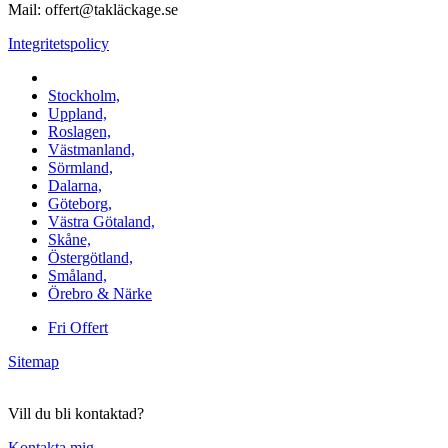
Mail: offert@takläckage.se
Integritetspolicy
Vi utför arbeten i b.la:
Stockholm,
Uppland,
Roslagen,
Västmanland,
Sörmland,
Dalarna,
Göteborg,
Västra Götaland,
Skåne,
Östergötland,
Småland,
Örebro & Närke
Fri Offert
Sitemap
Vill du bli kontaktad?
Kontakta mig