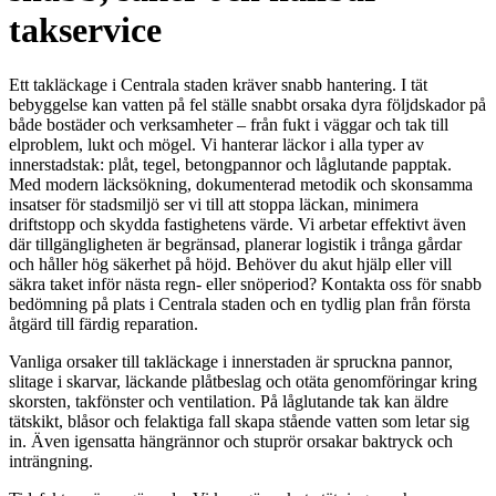
takservice
Ett takläckage i Centrala staden kräver snabb hantering. I tät
bebyggelse kan vatten på fel ställe snabbt orsaka dyra följdskador på
både bostäder och verksamheter – från fukt i väggar och tak till
elproblem, lukt och mögel. Vi hanterar läckor i alla typer av
innerstadstak: plåt, tegel, betongpannor och låglutande papptak.
Med modern läcksökning, dokumenterad metodik och skonsamma
insatser för stadsmiljö ser vi till att stoppa läckan, minimera
driftstopp och skydda fastighetens värde. Vi arbetar effektivt även
där tillgängligheten är begränsad, planerar logistik i trånga gårdar
och håller hög säkerhet på höjd. Behöver du akut hjälp eller vill
säkra taket inför nästa regn- eller snöperiod? Kontakta oss för snabb
bedömning på plats i Centrala staden och en tydlig plan från första
åtgärd till färdig reparation.
Vanliga orsaker till takläckage i innerstaden är spruckna pannor,
slitage i skarvar, läckande plåtbeslag och otäta genomföringar kring
skorsten, takfönster och ventilation. På låglutande tak kan äldre
tätskikt, blåsor och felaktiga fall skapa stående vatten som letar sig
in. Även igensatta hängrännor och stuprör orsakar baktryck och
inträngning.