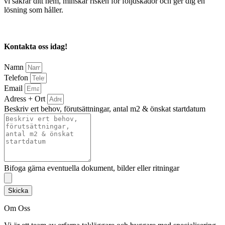
vi säkrar ditt hem, minskar risken för följdskador och ger dig en
lösning som håller.
Kontakta oss idag!
Namn
Telefon
Email
Adress + Ort
Beskriv ert behov, förutsättningar, antal m2 & önskat startdatum
Bifoga gärna eventuella dokument, bilder eller ritningar
Skicka
Om Oss