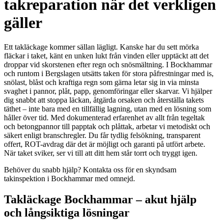
takreparation när det verkligen
gäller
Ett takläckage kommer sällan lägligt. Kanske har du sett mörka
fläckar i taket, känt en unken lukt från vinden eller upptäckt att det
droppar vid skorstenen efter regn och snösmältning. I Bockhammar
och runtom i Bergslagen utsätts taken för stora påfrestningar med is,
snölast, blåst och kraftiga regn som gärna letar sig in via minsta
svaghet i pannor, plåt, papp, genomföringar eller skarvar. Vi hjälper
dig snabbt att stoppa läckan, åtgärda orsaken och återställa takets
täthet – inte bara med en tillfällig lagning, utan med en lösning som
håller över tid. Med dokumenterad erfarenhet av allt från tegeltak
och betongpannor till papptak och plåttak, arbetar vi metodiskt och
säkert enligt branschregler. Du får tydlig felsökning, transparent
offert, ROT-avdrag där det är möjligt och garanti på utfört arbete.
När taket sviker, ser vi till att ditt hem står torrt och tryggt igen.
Behöver du snabb hjälp? Kontakta oss för en skyndsam
takinspektion i Bockhammar med omnejd.
Takläckage Bockhammar – akut hjälp
och långsiktiga lösningar