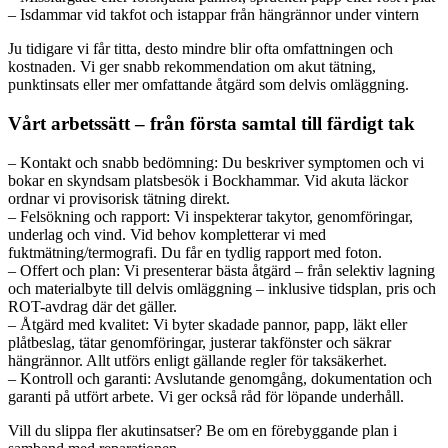
– Isdammar vid takfot och istappar från hängrännor under vintern
Ju tidigare vi får titta, desto mindre blir ofta omfattningen och
kostnaden. Vi ger snabb rekommendation om akut tätning,
punktinsats eller mer omfattande åtgärd som delvis omläggning.
Vårt arbetssätt – från första samtal till färdigt tak
– Kontakt och snabb bedömning: Du beskriver symptomen och vi
bokar en skyndsam platsbesök i Bockhammar. Vid akuta läckor
ordnar vi provisorisk tätning direkt.
– Felsökning och rapport: Vi inspekterar takytor, genomföringar,
underlag och vind. Vid behov kompletterar vi med
fuktmätning/termografi. Du får en tydlig rapport med foton.
– Offert och plan: Vi presenterar bästa åtgärd – från selektiv lagning
och materialbyte till delvis omläggning – inklusive tidsplan, pris och
ROT-avdrag där det gäller.
– Åtgärd med kvalitet: Vi byter skadade pannor, papp, läkt eller
plåtbeslag, tätar genomföringar, justerar takfönster och säkrar
hängrännor. Allt utförs enligt gällande regler för taksäkerhet.
– Kontroll och garanti: Avslutande genomgång, dokumentation och
garanti på utfört arbete. Vi ger också råd för löpande underhåll.
Vill du slippa fler akutinsatser? Be om en förebyggande plan i