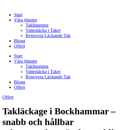
Skip
to
Start
content
Våra tjänster
Takläggning
Vattenläcka i Taket
Renovera Läckande Tak
Blogg
Offert
Start
Våra tjänster
Takläggning
Vattenläcka i Taket
Renovera Läckande Tak
Blogg
Offert
Offert
Takläckage i Bockhammar –
snabb och hållbar