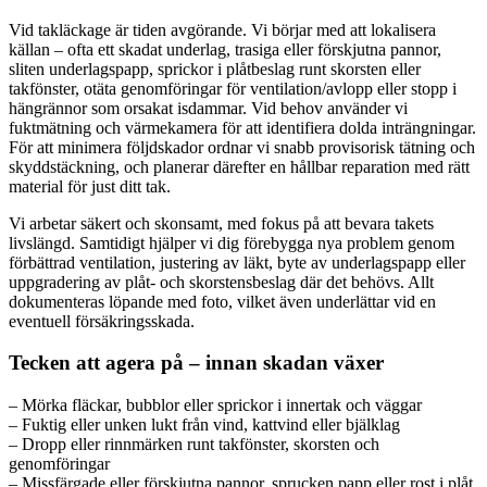
Vid takläckage är tiden avgörande. Vi börjar med att lokalisera
källan – ofta ett skadat underlag, trasiga eller förskjutna pannor,
sliten underlagspapp, sprickor i plåtbeslag runt skorsten eller
takfönster, otäta genomföringar för ventilation/avlopp eller stopp i
hängrännor som orsakat isdammar. Vid behov använder vi
fuktmätning och värmekamera för att identifiera dolda inträngningar.
För att minimera följdskador ordnar vi snabb provisorisk tätning och
skyddstäckning, och planerar därefter en hållbar reparation med rätt
material för just ditt tak.
Vi arbetar säkert och skonsamt, med fokus på att bevara takets
livslängd. Samtidigt hjälper vi dig förebygga nya problem genom
förbättrad ventilation, justering av läkt, byte av underlagspapp eller
uppgradering av plåt- och skorstensbeslag där det behövs. Allt
dokumenteras löpande med foto, vilket även underlättar vid en
eventuell försäkringsskada.
Tecken att agera på – innan skadan växer
– Mörka fläckar, bubblor eller sprickor i innertak och väggar
– Fuktig eller unken lukt från vind, kattvind eller bjälklag
– Dropp eller rinnmärken runt takfönster, skorsten och
genomföringar
– Missfärgade eller förskjutna pannor, sprucken papp eller rost i plåt