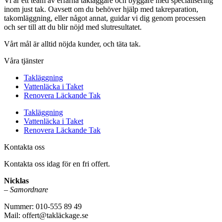
Vi är ett team av erfarna takläggare och byggare med specialisering
inom just tak. Oavsett om du behöver hjälp med takreparation,
takomläggning, eller något annat, guidar vi dig genom processen
och ser till att du blir nöjd med slutresultatet.
Vårt mål är alltid nöjda kunder, och täta tak.
Våra tjänster
Takläggning
Vattenläcka i Taket
Renovera Läckande Tak
Takläggning
Vattenläcka i Taket
Renovera Läckande Tak
Kontakta oss
Kontakta oss idag för en fri offert.
Nicklas
–
Samordnare
Nummer: 010-555 89 49
Mail: offert@takläckage.se