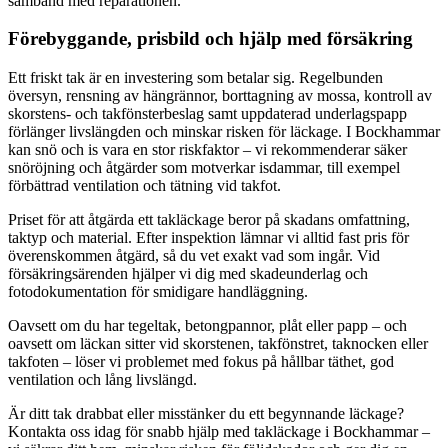
samband med reparationen.
Förebyggande, prisbild och hjälp med försäkring
Ett friskt tak är en investering som betalar sig. Regelbunden
översyn, rensning av hängrännor, borttagning av mossa, kontroll av
skorstens- och takfönsterbeslag samt uppdaterad underlagspapp
förlänger livslängden och minskar risken för läckage. I Bockhammar
kan snö och is vara en stor riskfaktor – vi rekommenderar säker
snöröjning och åtgärder som motverkar isdammar, till exempel
förbättrad ventilation och tätning vid takfot.
Priset för att åtgärda ett takläckage beror på skadans omfattning,
taktyp och material. Efter inspektion lämnar vi alltid fast pris för
överenskommen åtgärd, så du vet exakt vad som ingår. Vid
försäkringsärenden hjälper vi dig med skadeunderlag och
fotodokumentation för smidigare handläggning.
Oavsett om du har tegeltak, betongpannor, plåt eller papp – och
oavsett om läckan sitter vid skorstenen, takfönstret, taknocken eller
takfoten – löser vi problemet med fokus på hållbar täthet, god
ventilation och lång livslängd.
Är ditt tak drabbat eller misstänker du ett begynnande läckage?
Kontakta oss idag för snabb hjälp med takläckage i Bockhammar –