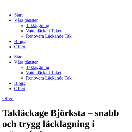
Skip
to
Start
content
Våra tjänster
Takläggning
Vattenläcka i Taket
Renovera Läckande Tak
Blogg
Offert
Start
Våra tjänster
Takläggning
Vattenläcka i Taket
Renovera Läckande Tak
Blogg
Offert
Offert
Takläckage Björksta – snabb
och trygg läcklagning i