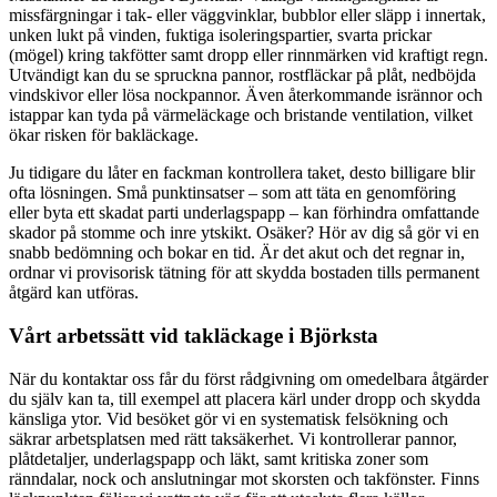
missfärgningar i tak- eller väggvinklar, bubblor eller släpp i innertak,
unken lukt på vinden, fuktiga isoleringspartier, svarta prickar
(mögel) kring takfötter samt dropp eller rinnmärken vid kraftigt regn.
Utvändigt kan du se spruckna pannor, rostfläckar på plåt, nedböjda
vindskivor eller lösa nockpannor. Även återkommande isrännor och
istappar kan tyda på värmeläckage och bristande ventilation, vilket
ökar risken för bakläckage.
Ju tidigare du låter en fackman kontrollera taket, desto billigare blir
ofta lösningen. Små punktinsatser – som att täta en genomföring
eller byta ett skadat parti underlagspapp – kan förhindra omfattande
skador på stomme och inre ytskikt. Osäker? Hör av dig så gör vi en
snabb bedömning och bokar en tid. Är det akut och det regnar in,
ordnar vi provisorisk tätning för att skydda bostaden tills permanent
åtgärd kan utföras.
Vårt arbetssätt vid takläckage i Björksta
När du kontaktar oss får du först rådgivning om omedelbara åtgärder
du själv kan ta, till exempel att placera kärl under dropp och skydda
känsliga ytor. Vid besöket gör vi en systematisk felsökning och
säkrar arbetsplatsen med rätt taksäkerhet. Vi kontrollerar pannor,
plåtdetaljer, underlagspapp och läkt, samt kritiska zoner som
ränndalar, nock och anslutningar mot skorsten och takfönster. Finns