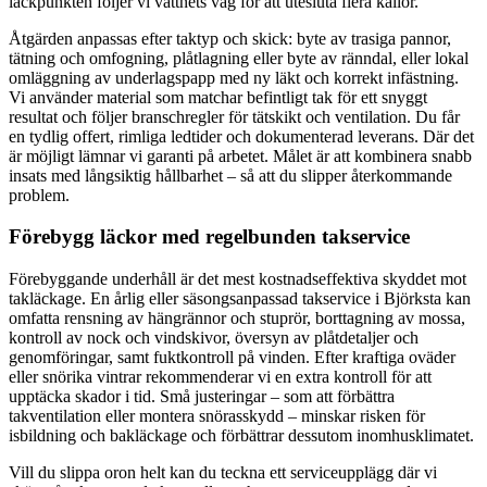
läckpunkten följer vi vattnets väg för att utesluta flera källor.
Åtgärden anpassas efter taktyp och skick: byte av trasiga pannor,
tätning och omfogning, plåtlagning eller byte av ränndal, eller lokal
omläggning av underlagspapp med ny läkt och korrekt infästning.
Vi använder material som matchar befintligt tak för ett snyggt
resultat och följer branschregler för tätskikt och ventilation. Du får
en tydlig offert, rimliga ledtider och dokumenterad leverans. Där det
är möjligt lämnar vi garanti på arbetet. Målet är att kombinera snabb
insats med långsiktig hållbarhet – så att du slipper återkommande
problem.
Förebygg läckor med regelbunden takservice
Förebyggande underhåll är det mest kostnadseffektiva skyddet mot
takläckage. En årlig eller säsongsanpassad takservice i Björksta kan
omfatta rensning av hängrännor och stuprör, borttagning av mossa,
kontroll av nock och vindskivor, översyn av plåtdetaljer och
genomföringar, samt fuktkontroll på vinden. Efter kraftiga oväder
eller snörika vintrar rekommenderar vi en extra kontroll för att
upptäcka skador i tid. Små justeringar – som att förbättra
takventilation eller montera snörasskydd – minskar risken för
isbildning och bakläckage och förbättrar dessutom inomhusklimatet.
Vill du slippa oron helt kan du teckna ett serviceupplägg där vi