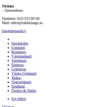
Nicklas
–
Samordnare
Nummer: 010-555 89 49
Mail: offert@takläckage.se
Integritetspolicy
Vi utför arbeten i b.la:
Stockholm,
Uppland,
Roslagen,
Västmanland,
Sörmland,
Dalarna,
Göteborg,
Västra Götaland,
Skåne,
Östergötland,
Småland,
Örebro & Närke
Fri Offert
Sitemap