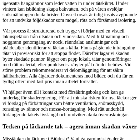
igensatta hängrännor som leder vatten in under tätskiktet. Under
vintern kan isbildning skapa bakvatten, och på våren avslöjar
snösmältningen dolda brister. Oavsett orsak är tidig insats avgörande
för att undvika följdskador som mögel, röta och försämrad isolering.
Vår process är strukturerad och trygg: vi börjar med en visuell
takinspektion från utsidan och vindssidan. Med fuktmätning och
noggrann genomgång av nock, ränndalar, anslutningar och
plåtdetaljer identifierar vi läckans källa. Finns pågående inträngning
tätar vi provisoriskt för att stoppa flödet. Därefter lagar vi skadan –
byter skadade pannor, lägger om papp lokalt, tätar genomföringar
med rätt material, eller punktsvetsar/byter plåt där det behövs. Vid
större problem rekommenderar vi delomläggning för att säkra
hållbarheten. Alla åtgärder dokumenteras med bilder, och du får en
tydlig offert med fast pris innan arbetet fortsätter.
Vi hjälper även till i kontakt med försäkringsbolag och kan ge
underlag för skadereglering. För att minska risken för nya läckor ger
vi förslag på förbättringar som bättre ventilation, snörasskydd,
rensning av rännor och mossa-borttagning. Med rätt underhåll
förlänger du takets livslängd och undviker akuta överraskningar.
Tecken på läckande tak – agera innan skadan växer
Misstänker du läckage i Björksta? Vanliga varningssignaler är