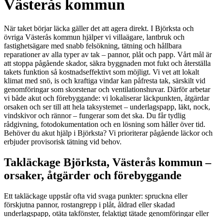
Västerås kommun
När taket börjar läcka gäller det att agera direkt. I Björksta och
övriga Västerås kommun hjälper vi villaägare, lantbruk och
fastighetsägare med snabb felsökning, tätning och hållbara
reparationer av alla typer av tak – pannor, plåt och papp. Vårt mål är
att stoppa pågående skador, säkra byggnaden mot fukt och återställa
takets funktion så kostnadseffektivt som möjligt. Vi vet att lokalt
klimat med snö, is och kraftiga vindar kan påfresta tak, särskilt vid
genomföringar som skorstenar och ventilationshuvar. Därför arbetar
vi både akut och förebyggande: vi lokaliserar läckpunkten, åtgärdar
orsaken och ser till att hela taksystemet – underlagspapp, läkt, nock,
vindskivor och rännor – fungerar som det ska. Du får tydlig
rådgivning, fotodokumentation och en lösning som håller över tid.
Behöver du akut hjälp i Björksta? Vi prioriterar pågående läckor och
erbjuder provisorisk tätning vid behov.
Takläckage Björksta, Västerås kommun –
orsaker, åtgärder och förebyggande
Ett takläckage uppstår ofta vid svaga punkter: spruckna eller
förskjutna pannor, rostangrepp i plåt, åldrad eller skadad
underlagspapp, otäta takfönster, felaktigt tätade genomföringar eller