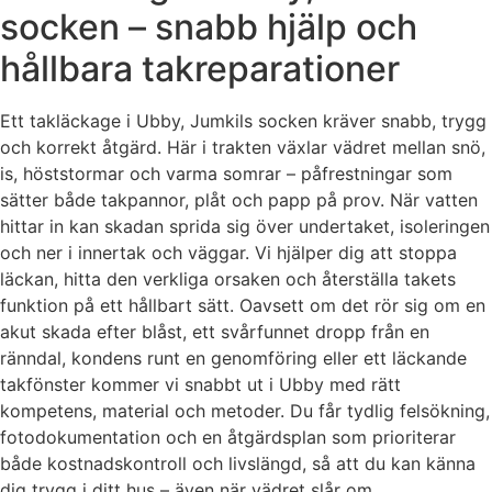
socken – snabb hjälp och
hållbara takreparationer
Ett takläckage i Ubby, Jumkils socken kräver snabb, trygg
och korrekt åtgärd. Här i trakten växlar vädret mellan snö,
is, höststormar och varma somrar – påfrestningar som
sätter både takpannor, plåt och papp på prov. När vatten
hittar in kan skadan sprida sig över undertaket, isoleringen
och ner i innertak och väggar. Vi hjälper dig att stoppa
läckan, hitta den verkliga orsaken och återställa takets
funktion på ett hållbart sätt. Oavsett om det rör sig om en
akut skada efter blåst, ett svårfunnet dropp från en
ränndal, kondens runt en genomföring eller ett läckande
takfönster kommer vi snabbt ut i Ubby med rätt
kompetens, material och metoder. Du får tydlig felsökning,
fotodokumentation och en åtgärdsplan som prioriterar
både kostnadskontroll och livslängd, så att du kan känna
dig trygg i ditt hus – även när vädret slår om.