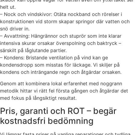
helt ut.
– Nock och vindskivor: Otäta nockband och rörelser i
konstruktionen vid storm skapar springor där vatten och
snö driver in.
– Avvattning: Hängrännor och stuprör som inte klarar
intensiva skurar orsakar överspolning och baktryck –
särskilt på låglutande partier.
– Kondens: Bristande ventilation på vind kan ge
kondensdropp som misstas för läckage. Vi skiljer på
kondens och inträngande regn och åtgärdar orsaken.
Genom att kombinera lokal erfarenhet med noggrann
metodik hittar vi rätt fel första gången och åtgärdar det
med fokus på långsiktigt resultat.
Pris, garanti och ROT – begär
kostnadsfri bedömning
Vi lämnar fasta priser på vanliga reparationer och tydliga