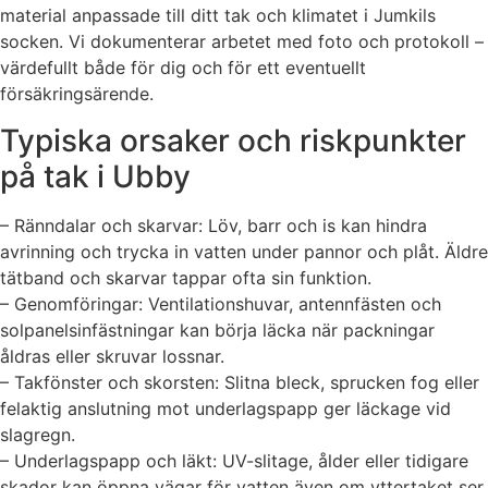
material anpassade till ditt tak och klimatet i Jumkils
socken. Vi dokumenterar arbetet med foto och protokoll –
värdefullt både för dig och för ett eventuellt
försäkringsärende.
Typiska orsaker och riskpunkter
på tak i Ubby
– Ränndalar och skarvar: Löv, barr och is kan hindra
avrinning och trycka in vatten under pannor och plåt. Äldre
tätband och skarvar tappar ofta sin funktion.
– Genomföringar: Ventilationshuvar, antennfästen och
solpanelsinfästningar kan börja läcka när packningar
åldras eller skruvar lossnar.
– Takfönster och skorsten: Slitna bleck, sprucken fog eller
felaktig anslutning mot underlagspapp ger läckage vid
slagregn.
– Underlagspapp och läkt: UV-slitage, ålder eller tidigare
skador kan öppna vägar för vatten även om yttertaket ser