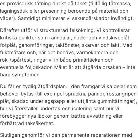
en provisorisk tätning direkt på taket (tillfällig tätmassa,
lagningsduk eller presenning beroende på material och
väder). Samtidigt minimerar vi sekundärskador invändigt.
Därefter utför vi strukturerad felsökning. Vi kontrollerar
kritiska punkter som ränndalar, nock- och vindskiveplåt,
fotplåt, genomföringar, takfönster, skarvar och läkt. Med
fuktmätare och, när det behövs, värmekamera och
rök-/spårtest, ringar vi in både primärläckan och
eventuella följdskador. Målet är att åtgärda orsaken – inte
bara symptomen.
Du får en tydlig åtgärdsplan. I den framgår vilka delar som
behöver bytas (till exempel spruckna pannor, rostangripen
plåt, skadad underlagspapp eller uttjänta gummitätningar),
hur vi återställer undertak och isolering samt hur vi
förebygger nya läckor genom bättre avvattning eller
förbättrad taksäkerhet.
Slutligen genomför vi den permanenta reparationen med