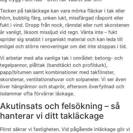
Tecken på takläckage kan vara mörka fläckar i tak eller
hörn, bubblig färg, unken lukt, missfärgad råspont eller
fukt i vind. Dropp från nock, ränndal eller runt skorstenen
är vanligt, liksom missljud vid regn. Vänta inte – fukt
sprider sig snabbt i organiskt material och kan leda till
mögel och större renoveringar om det inte stoppas i tid.
Vi arbetar med alla vanliga tak i området: betong- och
tegelpannor, plåttak (bandtäckt och profildurk),
papp/bitumen samt kombinationer med takfönster,
skorstenar, ventilationshuvar och solpaneler. Vi ser även
över hängrännor och stuprör, eftersom överfyllnad och
isdammar ofta förvärrar läckage.
Akutinsats och felsökning – så
hanterar vi ditt takläckage
Först säkrar vi fastigheten. Vid pågående inläckage gör vi