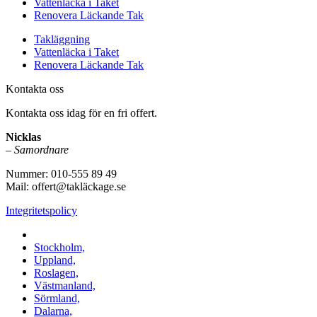
Vattenläcka i Taket
Renovera Läckande Tak
Takläggning
Vattenläcka i Taket
Renovera Läckande Tak
Kontakta oss
Kontakta oss idag för en fri offert.
Nicklas
–
Samordnare
Nummer: 010-555 89 49
Mail: offert@takläckage.se
Integritetspolicy
Vi utför arbeten i b.la:
Stockholm,
Uppland,
Roslagen,
Västmanland,
Sörmland,
Dalarna,