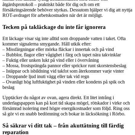
åtgärdsprotokoll – praktiskt både för dig och om ett
försäkringsärende behöver styrkas. Dessutom hjälper vi dig att nyttja
ROT-avdraget för arbetskostnaden när det är möjligt.
Tecken på takläckage du inte får ignorera
Ett läckage visar sig inte alltid som droppande vatten i taket. Ofta
kommer signalerna smygande. Håll utkik efter:
– Missfärgningar eller mörka fläckar i innertak och på vind
– Bubblor, flagor eller vågighet i färg och tapet nära takvinklar
– Fuktig eller unken lukt på vind eller i övervåning
– Mossa, frostsprängda pannor eller sprickor runt skorstensbeslag
– Istäppar och isbildning vid takfot som återkommer varje vinter
– Droppande ljud inuti vägg eller tak vid regn
– Ovanligt hög luftfuktighet på vinden eller kondens på spik och
beslag
Upptäcker du något av ovan, agera direkt. Ett litet intrång i
underlagspappen kan på kort tid skapa mögel, rötskador i virke och
försämrad isolering med högre energikostnader som följd. Ring oss
så gör vi en snabb bedömning och bokar in läcksökning i Rörbo.
Så säkrar vi ditt tak – från akuttätning till färdig
reparation