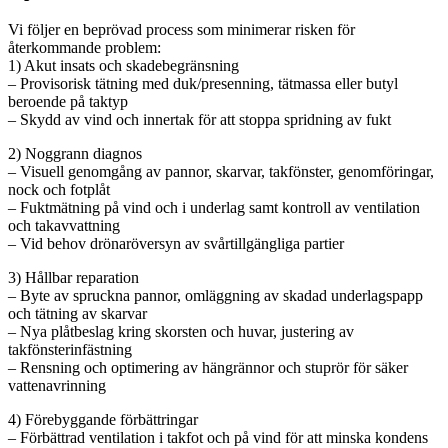
Vi följer en beprövad process som minimerar risken för
återkommande problem:
1) Akut insats och skadebegränsning
– Provisorisk tätning med duk/presenning, tätmassa eller butyl
beroende på taktyp
– Skydd av vind och innertak för att stoppa spridning av fukt
2) Noggrann diagnos
– Visuell genomgång av pannor, skarvar, takfönster, genomföringar,
nock och fotplåt
– Fuktmätning på vind och i underlag samt kontroll av ventilation
och takavvattning
– Vid behov drönaröversyn av svårtillgängliga partier
3) Hållbar reparation
– Byte av spruckna pannor, omläggning av skadad underlagspapp
och tätning av skarvar
– Nya plåtbeslag kring skorsten och huvar, justering av
takfönsterinfästning
– Rensning och optimering av hängrännor och stuprör för säker
vattenavrinning
4) Förebyggande förbättringar
– Förbättrad ventilation i takfot och på vind för att minska kondens