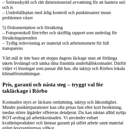
– Snörasskydd och rätt dimensionerad avvattning för att hantera snö
och is
– Underhållsplan med årlig kontroll och punktinsatser innan
problemen växer
5) Dokumentation och försäkring
– Fotoprotokoll före/efter och skriftlig rapport som underlag för
försäkringsärenden
– Tydlig redovisning av material och arbetsmoment för full
transparens
Vårt mål är inte bara att stoppa dagens läckage utan att förlänga
takets livslängd och sänka dina framtida underhållskostnader. Därför
väljer vi lösningar som passar ditt hus, din taktyp och Rörbos lokala
klimatförutsättningar.
Pris, garanti och nästa steg – tryggt val för
takläckage i Rörbo
Kostnaden styrs av läckans omfattning, taktyp och åtkomlighet.
Mindre punktreparationer kan ofta prisas fast efter kort besiktning,
medan större åtgärder offereras detaljerat. Du kan nästan alltid nyttja
ROT-avdrag på arbetskostnaden. Vi använder enbart
kvalitetsprodukter och lämnar garanti på utfört arbete samt material
enligt leverantörernas villkor.