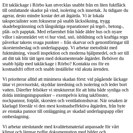
Ett takläckage i Rörbo kan utvecklas snabbt från en liten fuktfläck
till omfattande skador på vind, isolering och innertak. Ju tidigare du
agerar, desto mindre kostar det att åtgärda. Vi är lokala
takspecialister som fokuserar på snabb läcksökning, trygg
skadebegränsning och långsiktiga reparationer på tegel-, betong-,
plåt- och papptak. Med erfarenhet från både äldre hus och nyare
villor i närområdet vet vi hur vind, snö, isbildning och kraftiga regn
påverkar takens svaga punkter – från skarvar och genomföringar till
skorstensbeslag och underlagspapp. Vi arbetar metodiskt med
fuktmätning, visuell inspektion och moderna hjälpmedel, och ser till
att ditt tak blir tätt igen med dokumenterade åtgärder. Behöver du
snabb hjälp med takläckage i Rörbo? Kontakta oss för en
kostnadsfri offert och snabb inställelse vid akuta ärenden.
Vi prioriterar alltid att minimera skadan först: vid pågående läckage
tätar vi provisoriskt, skyddar inredning och isolering och leder bort
vatten. Därefter felsöker vi strukturerat för att hitta både synliga och
dolda inträngningspunkter – exempelvis kring takfönster,
nockpannor, fotplåt, skorsten och ventilationshuvar. När orsaken är
klarlagd föreslår vi den mest kostnadseffektiva åtgärden, från byte
av enstaka pannor till omläggning av skadad underlagspapp eller
ombeslagning.
Vi arbetar uteslutande med kvalitetsmaterial anpassade för vårt
klimat och lämnar tydlig dokumentation med bilder och