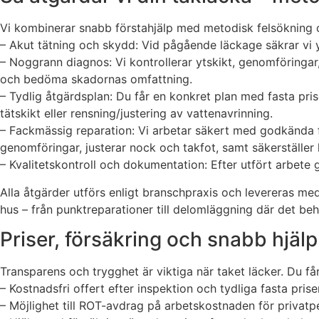
Vi kombinerar snabb förstahjälp med metodisk felsökning o
– Akut tätning och skydd: Vid pågående läckage säkrar vi y
– Noggrann diagnos: Vi kontrollerar ytskikt, genomföringa
och bedöma skadornas omfattning.
– Tydlig åtgärdsplan: Du får en konkret plan med fasta pris
tätskikt eller rensning/justering av vattenavrinning.
– Fackmässig reparation: Vi arbetar säkert med godkända fa
genomföringar, justerar nock och takfot, samt säkerställer 
– Kvalitetskontroll och dokumentation: Efter utfört arbete g
Alla åtgärder utförs enligt branschpraxis och levereras med
hus – från punktreparationer till delomläggning där det behöv
Priser, försäkring och snabb hjäl
Transparens och trygghet är viktiga när taket läcker. Du får
– Kostnadsfri offert efter inspektion och tydliga fasta prise
– Möjlighet till ROT-avdrag på arbetskostnaden för privatp