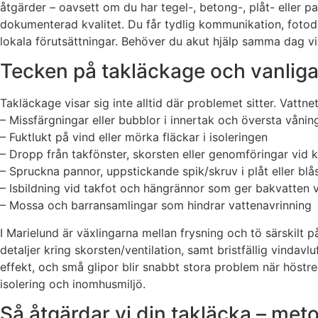
åtgärder – oavsett om du har tegel-, betong-, plåt- eller p
dokumenterad kvalitet. Du får tydlig kommunikation, fotod
lokala förutsättningar. Behöver du akut hjälp samma dag vi
Tecken på takläckage och vanliga
Takläckage visar sig inte alltid där problemet sitter. Vattn
– Missfärgningar eller bubblor i innertak och översta våni
– Fuktlukt på vind eller mörka fläckar i isoleringen
– Dropp från takfönster, skorsten eller genomföringar vid k
– Spruckna pannor, uppstickande spik/skruv i plåt eller blå
– Isbildning vid takfot och hängrännor som ger bakvatten v
– Mossa och barransamlingar som hindrar vattenavrinning
I Marielund är växlingarna mellan frysning och tö särskilt 
detaljer kring skorsten/ventilation, samt bristfällig vindav
effekt, och små glipor blir snabbt stora problem när höst
isolering och inomhusmiljö.
Så åtgärdar vi din takläcka – meto