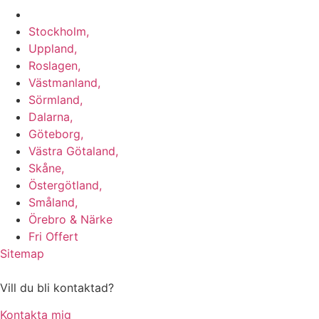
Vi utför arbeten i b.la:
Stockholm,
Uppland,
Roslagen,
Västmanland,
Sörmland,
Dalarna,
Göteborg,
Västra Götaland,
Skåne,
Östergötland,
Småland,
Örebro & Närke
Fri Offert
Sitemap
Vill du bli kontaktad?
Kontakta mig