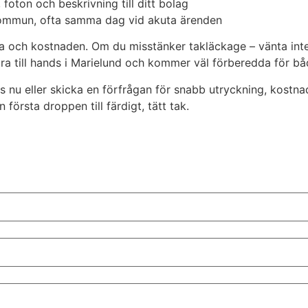
foton och beskrivning till ditt bolag
 kommun, ofta samma dag vid akuta ärenden
na och kostnaden. Om du misstänker takläckage – vänta inte 
ära till hands i Marielund och kommer väl förberedda för bå
nu eller skicka en förfrågan för snabb utryckning, kostnadsf
 första droppen till färdigt, tätt tak.