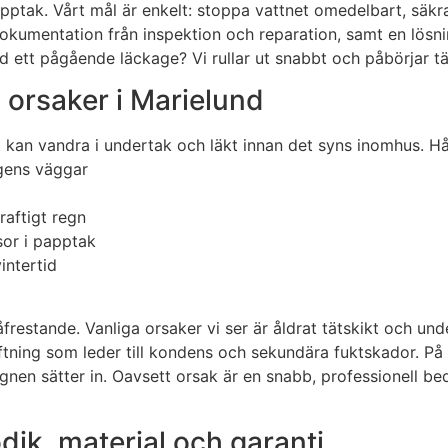
apptak. Vårt mål är enkelt: stoppa vattnet omedelbart, säkr
okumentation från inspektion och reparation, samt en lösni
d ett pågående läckage? Vi rullar ut snabbt och påbörjar tä
 orsaker i Marielund
et kan vandra i undertak och läkt innan det syns inomhus. Hål
ngens väggar
raftigt regn
sor i papptak
intertid
påfrestande. Vanliga orsaker vi ser är åldrat tätskikt och 
luftning som leder till kondens och sekundära fuktskador. På
regnen sätter in. Oavsett orsak är en snabb, professionell
dik, material och garanti