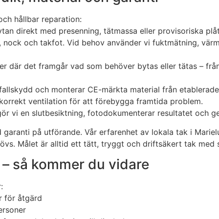
ch hållbar reparation:
tan direkt med presenning, tätmassa eller provisoriska plåt
r, nock och takfot. Vid behov använder vi fuktmätning, vär
er där det framgår vad som behöver bytas eller tätas – från
llskydd och monterar CE-märkta material från etablerade le
korrekt ventilation för att förebygga framtida problem.
ör vi en slutbesiktning, fotodokumenterar resultatet och ger
 garanti på utförande. Vår erfarenhet av lokala tak i Mariel
s. Målet är alltid ett tätt, tryggt och driftsäkert tak med s
p – så kommer du vidare
:
r för åtgärd
ersoner