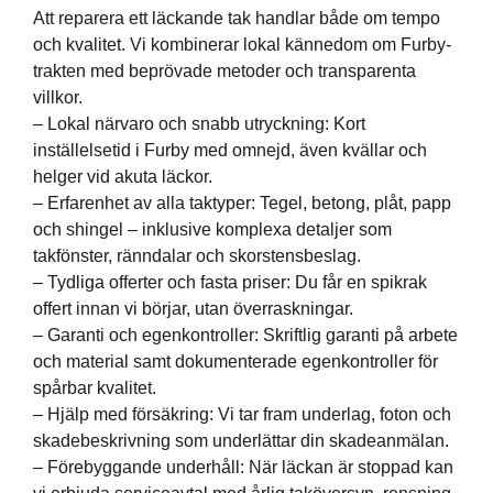
Att reparera ett läckande tak handlar både om tempo
och kvalitet. Vi kombinerar lokal kännedom om Furby-
trakten med beprövade metoder och transparenta
villkor.
– Lokal närvaro och snabb utryckning: Kort
inställelsetid i Furby med omnejd, även kvällar och
helger vid akuta läckor.
– Erfarenhet av alla taktyper: Tegel, betong, plåt, papp
och shingel – inklusive komplexa detaljer som
takfönster, ränndalar och skorstensbeslag.
– Tydliga offerter och fasta priser: Du får en spikrak
offert innan vi börjar, utan överraskningar.
– Garanti och egenkontroller: Skriftlig garanti på arbete
och material samt dokumenterade egenkontroller för
spårbar kvalitet.
– Hjälp med försäkring: Vi tar fram underlag, foton och
skadebeskrivning som underlättar din skadeanmälan.
– Förebyggande underhåll: När läckan är stoppad kan