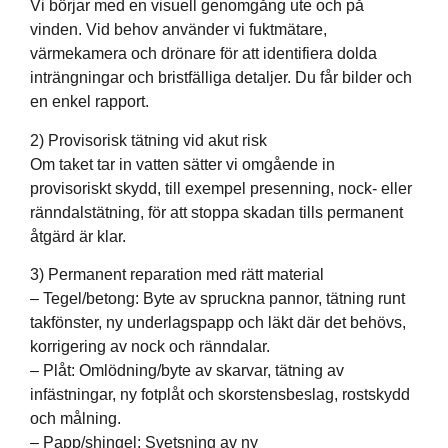
Vi börjar med en visuell genomgång ute och på
vinden. Vid behov använder vi fuktmätare,
värmekamera och drönare för att identifiera dolda
inträngningar och bristfälliga detaljer. Du får bilder och
en enkel rapport.
2) Provisorisk tätning vid akut risk
Om taket tar in vatten sätter vi omgående in
provisoriskt skydd, till exempel presenning, nock- eller
ränndalstätning, för att stoppa skadan tills permanent
åtgärd är klar.
3) Permanent reparation med rätt material
– Tegel/betong: Byte av spruckna pannor, tätning runt
takfönster, ny underlagspapp och läkt där det behövs,
korrigering av nock och ränndalar.
– Plåt: Omlödning/byte av skarvar, tätning av
infästningar, ny fotplåt och skorstensbeslag, rostskydd
och målning.
– Papp/shingel: Svetsning av ny