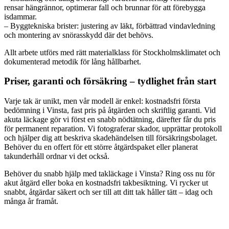
rensar hängrännor, optimerar fall och brunnar för att förebygga
isdammar.
– Byggtekniska brister: justering av läkt, förbättrad vindavledning
och montering av snörasskydd där det behövs.
Allt arbete utförs med rätt materialklass för Stockholmsklimatet och
dokumenterad metodik för lång hållbarhet.
Priser, garanti och försäkring – tydlighet från start
Varje tak är unikt, men vår modell är enkel: kostnadsfri första
bedömning i Vinsta, fast pris på åtgärden och skriftlig garanti. Vid
akuta läckage gör vi först en snabb nödtätning, därefter får du pris
för permanent reparation. Vi fotograferar skador, upprättar protokoll
och hjälper dig att beskriva skadehändelsen till försäkringsbolaget.
Behöver du en offert för ett större åtgärdspaket eller planerat
takunderhåll ordnar vi det också.
Behöver du snabb hjälp med takläckage i Vinsta? Ring oss nu för
akut åtgärd eller boka en kostnadsfri takbesiktning. Vi rycker ut
snabbt, åtgärdar säkert och ser till att ditt tak håller tätt – idag och
många år framåt.