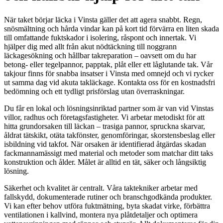
När taket börjar läcka i Vinsta gäller det att agera snabbt. Regn,
snösmältning och hårda vindar kan på kort tid förvärra en liten skada
till omfattande fuktskador i isolering, råspont och innertak. Vi
hjälper dig med allt från akut nödtäckning till noggrann
läckagesökning och hållbar takreparation – oavsett om du har
betong- eller tegelpannor, papptak, plåt eller ett låglutande tak. Vår
takjour finns för snabba insatser i Vinsta med omnejd och vi rycker
ut samma dag vid akuta takläckage. Kontakta oss för en kostnadsfri
bedömning och ett tydligt prisförslag utan överraskningar.
Du får en lokal och lösningsinriktad partner som är van vid Vinstas
villor, radhus och företagsfastigheter. Vi arbetar metodiskt för att
hitta grundorsaken till läckan – trasiga pannor, spruckna skarvar,
åldrat tätskikt, otäta takfönster, genomföringar, skorstensbeslag eller
isbildning vid takfot. När orsaken är identifierad åtgärdas skadan
fackmannamässigt med material och metoder som matchar ditt taks
konstruktion och ålder. Målet är alltid en tät, säker och långsiktig
lösning.
Säkerhet och kvalitet är centralt. Våra taktekniker arbetar med
fallskydd, dokumenterade rutiner och branschgodkända produkter.
Vi kan efter behov utföra fuktmätning, byta skadat virke, förbättra
ventilationen i kallvind, montera nya plåtdetaljer och optimera