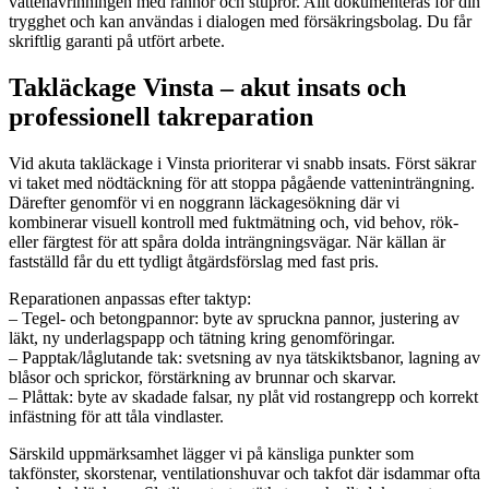
vattenavrinningen med rännor och stuprör. Allt dokumenteras för din
trygghet och kan användas i dialogen med försäkringsbolag. Du får
skriftlig garanti på utfört arbete.
Takläckage Vinsta – akut insats och
professionell takreparation
Vid akuta takläckage i Vinsta prioriterar vi snabb insats. Först säkrar
vi taket med nödtäckning för att stoppa pågående vatteninträngning.
Därefter genomför vi en noggrann läckagesökning där vi
kombinerar visuell kontroll med fuktmätning och, vid behov, rök-
eller färgtest för att spåra dolda inträngningsvägar. När källan är
fastställd får du ett tydligt åtgärdsförslag med fast pris.
Reparationen anpassas efter taktyp:
– Tegel- och betongpannor: byte av spruckna pannor, justering av
läkt, ny underlagspapp och tätning kring genomföringar.
– Papptak/låglutande tak: svetsning av nya tätskiktsbanor, lagning av
blåsor och sprickor, förstärkning av brunnar och skarvar.
– Plåttak: byte av skadade falsar, ny plåt vid rostangrepp och korrekt
infästning för att tåla vindlaster.
Särskild uppmärksamhet lägger vi på känsliga punkter som
takfönster, skorstenar, ventilationshuvar och takfot där isdammar ofta