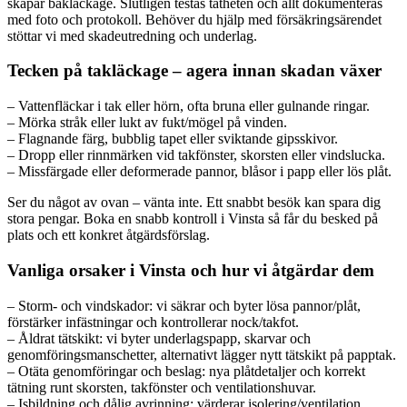
skapar bakläckage. Slutligen testas tätheten och allt dokumenteras
med foto och protokoll. Behöver du hjälp med försäkringsärendet
stöttar vi med skadeutredning och underlag.
Tecken på takläckage – agera innan skadan växer
– Vattenfläckar i tak eller hörn, ofta bruna eller gulnande ringar.
– Mörka stråk eller lukt av fukt/mögel på vinden.
– Flagnande färg, bubblig tapet eller sviktande gipsskivor.
– Dropp eller rinnmärken vid takfönster, skorsten eller vindslucka.
– Missfärgade eller deformerade pannor, blåsor i papp eller lös plåt.
Ser du något av ovan – vänta inte. Ett snabbt besök kan spara dig
stora pengar. Boka en snabb kontroll i Vinsta så får du besked på
plats och ett konkret åtgärdsförslag.
Vanliga orsaker i Vinsta och hur vi åtgärdar dem
– Storm- och vindskador: vi säkrar och byter lösa pannor/plåt,
förstärker infästningar och kontrollerar nock/takfot.
– Åldrat tätskikt: vi byter underlagspapp, skarvar och
genomföringsmanschetter, alternativt lägger nytt tätskikt på papptak.
– Otäta genomföringar och beslag: nya plåtdetaljer och korrekt
tätning runt skorsten, takfönster och ventilationshuvar.
– Isbildning och dålig avrinning: värderar isolering/ventilation,