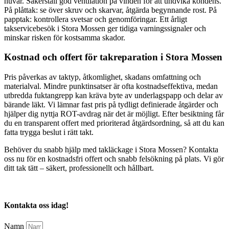
huvar. Säkerställ god ventilation på vinden för att undvika kondens.
På plåttak: se över skruv och skarvar, åtgärda begynnande rost. På
papptak: kontrollera svetsar och genomföringar. Ett årligt
takservicebesök i Stora Mossen ger tidiga varningssignaler och
minskar risken för kostsamma skador.
Kostnad och offert för takreparation i Stora Mossen
Pris påverkas av taktyp, åtkomlighet, skadans omfattning och
materialval. Mindre punktinsatser är ofta kostnadseffektiva, medan
utbredda fuktangrepp kan kräva byte av underlagspapp och delar av
bärande läkt. Vi lämnar fast pris på tydligt definierade åtgärder och
hjälper dig nyttja ROT-avdrag när det är möjligt. Efter besiktning får
du en transparent offert med prioriterad åtgärdsordning, så att du kan
fatta trygga beslut i rätt takt.
Behöver du snabb hjälp med takläckage i Stora Mossen? Kontakta
oss nu för en kostnadsfri offert och snabb felsökning på plats. Vi gör
ditt tak tätt – säkert, professionellt och hållbart.
Kontakta oss idag!
Namn