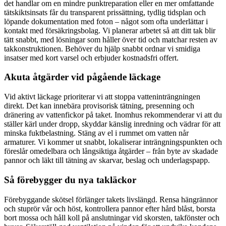
det handlar om en mindre punktreparation eller en mer omfattande
tätskiktsinsats får du transparent prissättning, tydlig tidsplan och
löpande dokumentation med foton – något som ofta underlättar i
kontakt med försäkringsbolag. Vi planerar arbetet så att ditt tak blir
tätt snabbt, med lösningar som håller över tid och matchar resten av
takkonstruktionen. Behöver du hjälp snabbt ordnar vi smidiga
insatser med kort varsel och erbjuder kostnadsfri offert.
Akuta åtgärder vid pågående läckage
Vid aktivt läckage prioriterar vi att stoppa vatteninträngningen
direkt. Det kan innebära provisorisk tätning, presenning och
dränering av vattenfickor på taket. Inomhus rekommenderar vi att du
ställer kärl under dropp, skyddar känslig inredning och vädrar för att
minska fuktbelastning. Stäng av el i rummet om vatten når
armaturer. Vi kommer ut snabbt, lokaliserar inträngningspunkten och
föreslår omedelbara och långsiktiga åtgärder – från byte av skadade
pannor och läkt till tätning av skarvar, beslag och underlagspapp.
Så förebygger du nya takläckor
Förebyggande skötsel förlänger takets livslängd. Rensa hängrännor
och stuprör vår och höst, kontrollera pannor efter hård blåst, borsta
bort mossa och håll koll på anslutningar vid skorsten, takfönster och