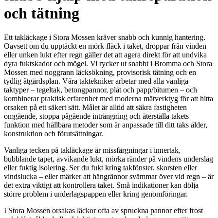
och tätning
Ett takläckage i Stora Mossen kräver snabb och kunnig hantering.
Oavsett om du upptäckt en mörk fläck i taket, droppar från vinden
eller unken lukt efter regn gäller det att agera direkt för att undvika
dyra fuktskador och mögel. Vi rycker ut snabbt i Bromma och Stora
Mossen med noggrann läcksökning, provisorisk tätning och en
tydlig åtgärdsplan. Våra taktekniker arbetar med alla vanliga
taktyper – tegeltak, betongpannor, plåt och papp/bitumen – och
kombinerar praktisk erfarenhet med moderna mätverktyg för att hitta
orsaken på ett säkert sätt. Målet är alltid att säkra fastigheten
omgående, stoppa pågående inträngning och återställa takets
funktion med hållbara metoder som är anpassade till ditt taks ålder,
konstruktion och förutsättningar.
Vanliga tecken på takläckage är missfärgningar i innertak,
bubblande tapet, avvikande lukt, mörka ränder på vindens underslag
eller fuktig isolering. Ser du fukt kring takfönster, skorsten eller
vindslucka – eller märker att hängrännor svämmar över vid regn – är
det extra viktigt att kontrollera taket. Små indikationer kan dölja
större problem i underlagspappen eller kring genomföringar.
I Stora Mossen orsakas läckor ofta av spruckna pannor efter frost