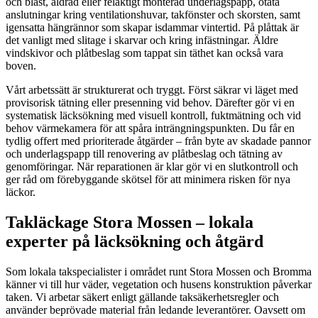
och blåst, åldrad eller felaktigt monterad underlagspapp, otäta
anslutningar kring ventilationshuvar, takfönster och skorsten, samt
igensatta hängrännor som skapar isdammar vintertid. På plåttak är
det vanligt med slitage i skarvar och kring infästningar. Äldre
vindskivor och plåtbeslag som tappat sin täthet kan också vara
boven.
Vårt arbetssätt är strukturerat och tryggt. Först säkrar vi läget med
provisorisk tätning eller presenning vid behov. Därefter gör vi en
systematisk läcksökning med visuell kontroll, fuktmätning och vid
behov värmekamera för att spåra inträngningspunkten. Du får en
tydlig offert med prioriterade åtgärder – från byte av skadade pannor
och underlagspapp till renovering av plåtbeslag och tätning av
genomföringar. När reparationen är klar gör vi en slutkontroll och
ger råd om förebyggande skötsel för att minimera risken för nya
läckor.
Takläckage Stora Mossen – lokala
experter på läcksökning och åtgärd
Som lokala takspecialister i området runt Stora Mossen och Bromma
känner vi till hur väder, vegetation och husens konstruktion påverkar
taken. Vi arbetar säkert enligt gällande taksäkerhetsregler och
använder beprövade material från ledande leverantörer. Oavsett om