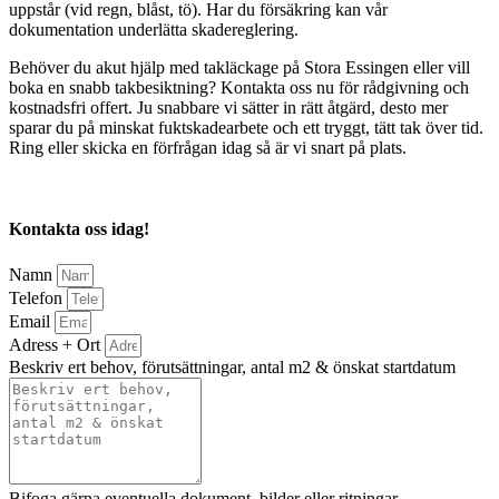
uppstår (vid regn, blåst, tö). Har du försäkring kan vår
dokumentation underlätta skadereglering.
Behöver du akut hjälp med takläckage på Stora Essingen eller vill
boka en snabb takbesiktning? Kontakta oss nu för rådgivning och
kostnadsfri offert. Ju snabbare vi sätter in rätt åtgärd, desto mer
sparar du på minskat fuktskadearbete och ett tryggt, tätt tak över tid.
Ring eller skicka en förfrågan idag så är vi snart på plats.
Kontakta oss idag!
Namn
Telefon
Email
Adress + Ort
Beskriv ert behov, förutsättningar, antal m2 & önskat startdatum
Bifoga gärna eventuella dokument, bilder eller ritningar