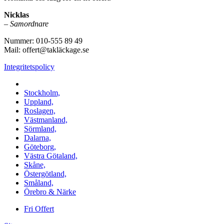
Nicklas
–
Samordnare
Nummer: 010-555 89 49
Mail: offert@takläckage.se
Integritetspolicy
Vi utför arbeten i b.la:
Stockholm,
Uppland,
Roslagen,
Västmanland,
Sörmland,
Dalarna,
Göteborg,
Västra Götaland,
Skåne,
Östergötland,
Småland,
Örebro & Närke
Fri Offert