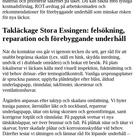
material och prioriterar säkerhet på taket. Du kan räkna med tydliga
kostnadsförslag, ROT-avdrag på arbetskostnaden och
rekommendationer för förebyggande underhåll som minskar risken
för nya läckor.
Takläckage Stora Essingen: felsökning,
reparation och förebyggande underhåll
När du kontaktar oss går vi igenom tecken du sett, ger råd för att
snabbt begränsa skadan (t.ex. ställ en hink, skydda inredning,
undvik el i drabbade områden) och bokar ett besök. På plats
lokaliserar vi läckans källa med visuell inspektion, fuktmätning och
vid behov drönar- eller termografikontroll. Vanliga ursprungsplatser
är spruckna pannor, upplyfta plåtdetaljer efter blåst, åldrad
underlagspapp, ränndalar, takfönster, skorstenar och
ventilationshuvar.
Åtgärden anpassas efter taktyp och skadans omfattning. Vi byter
trasiga pannor, återställer läkt och nockband, reparerar
underlagspapp, tätar om kring skorsten och genomföringar, samt
korrigerar fotplåt och ränndalar. På papptak svetsar vi nya
tätskiktslappar, ser över brunnar och fall. På plåttak nitar och tätar vi
skarvar, byter skadade plåtar och korrosionsskyddar vid behov.
Därefter testar vi tätningen och lämnar råd för löpande underhåll –