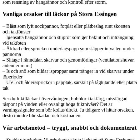
som rensning av hängrännor och kontroll efter storm.
Vanliga orsaker till läckor på Stora Essingen
– Blåst som lyft nockpannor, fotplåt eller plåtbeslag runt skorsten
och takfönster
– Igensatta hängrännor och stuprör som ger baklut och inträngning
vid takfoten
– Åldrad eller sprucken underlagspapp som släpper in vatten under
pannorna
– Slitage i ränndalar, skarvar och genomföringar (ventilationshuvar,
antenner m.m.)
– Is och snö som bildar isproppar samt tränger in vid skarvar under
töperioder
– UV- och ålderssprickor i papptak, särskilt på låglutande eller platta
tak
Ser du fuktfläckar i övervåningen, bubblor i takfärg, missfärgad
råspont på vinden eller ovanligt höga fuktnivåer? Det är
varningssignaler som bör kollas direkt. Ju tidigare vi hittar orsaken,
desto mindre blir skadan och kostnaden.
Vår arbetsmetod – tryggt, snabbt och dokumenterat
– Snabb utryckning: Vi prioriterar akuta läckage på Stora Essingen