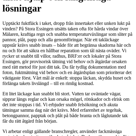
lösningar
Upptäckt fuktfläck i taket, dropp från innertaket eller unken lukt på
vinden? På Stora Essingen utsätts taken ofta för hårda vindar över
Mälaren, kraftiga regn och snabba temperaturväxlingar som sliter på
pannor, plåt, papp och alla genomföringar. När ett takläckage
uppstår krävs snabb insats – både för att begränsa skadorna här och
nu och för att säkra en hållbar reparation som tål nästa oväder. Vi
rycker ut snabbt till villor, radhus, BRF:er och lokaler på Stora
Essingen, gör provisorisk tätning vid behov och åtgärdar orsaken
med rätt metod för just ditt tak. Du får tydlig dokumentation med
foton, fuktmätning vid behov och en åtgärdsplan som prioriterar det
viktigaste först. Vårt mål är enkelt: stoppa läckan, skydda huset och
förlänga takets livslängd – till en rimlig kostnad.
Ett litet läckage kan snabbt bli stort. Vatten tar oväntade vägar,
sipprar längs reglar och kan orsaka mögel, rötskador och elrisk om
det inte stoppas i tid. Vi erbjuder snabb felsökning och akuta
tätningar samma dag när det krävs. Med erfarenhet av tegeltak,
betongpannor, papptak och plåt på både branta och låglutande tak
får du rätt åtgärd från början.
Vi arbetar enligt gällande branschregler, använder fackmässiga