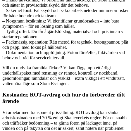
och sätter in provisoriskt skydd där det behövs.
– Säkerhet först: Fallskydd och säkra arbetsmetoder minimerar risker
för både boende och takteam.
– Noggrann besiktning: Vi identifierar grundorsaken – inte bara
symptomen – för en lösning som håller.
– Tydlig offert: Du får åtgärdsförslag, materialval och pris innan vi
startar reparationen.
– Fackmässig reparation: Rätt metod för tegeltak, betongpannor, plåt
och papp, med fokus på hållbarhet.
– Dokumentation och uppföljning: Foton före/efter, fuktvärden vid
behov och råd för serviceintervall.
Vill du undvika framtida läckor? Vi kan lägga upp ett årligt
underhållspaket med rensning av rännor, kontroll av nockband,
genomföringar, ränndalar och ytskikt – extra viktigt i ett vindutsatt,
vattennära läge som Stora Essingen.
Kostnader, ROT-avdrag och hur du förbereder ditt
ärende
Vi arbetar med transparent prissättning. ROT-avdrag kan sänka
arbetskostnaden med 30 % enligt Skatteverkets regler. För en snabb
och träffsäker bedömning – ta gärna foton på läckaget inne, på
vinden och på takytan om det är säkert, samt notera när problemet