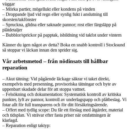
väggar
– Mörka partier, mögellukt eller kondens på vinden
– Droppande ljud vid regn eller synlig fukt i anslutning till
skorsten/takfönster
– Spruckna, glidna eller saknade pannor; rost eller färgsläpp på
plåtdetaljer
– Bubblor/sprickor på papptak, isbildning vid takfot under vintern
Känner du igen något av detta? Boka en snabb kontroll i Stocksund
så stoppar vi läckan innan den sprider sig.
Vår arbetsmetod – från nödinsats till hållbar
reparation
– Akut tätning: Vid pågående läckage säkrar vi taket direkt,
exempelvis med presenning, provisoriska tätningar och byte av
uppenbart skadade delar för att stoppa vattnet.
– Felsökning och dokumentation: Systematisk kontroll av kritiska
punkter, lyft av pannor, kontroll av underlagspapp och plåtbeslag. Vi
fotar allt för full transparens och för ditt försäkringsärende.
– Offert med tydlig scope: Du får ett förslag med åtgärder, material
och tidsplan. Vi strävar efter fasta priser när omfattningen är
klarlagd.
– Reparation enligt taktyp: