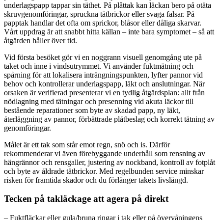
underlagspapp tappar sin täthet. På plåttak kan läckan bero på otäta
skruvgenomföringar, spruckna tätbrickor eller svaga falsar. På
papptak handlar det ofta om sprickor, blåsor eller dåliga skarvar.
Vårt uppdrag är att snabbt hitta källan – inte bara symptomet – så att
åtgärden håller över tid.
Vid första besöket gör vi en noggrann visuell genomgång ute på
taket och inne i vindsutrymmet. Vi använder fuktmätning och
spårning för att lokalisera inträngningspunkten, lyfter pannor vid
behov och kontrollerar underlagspapp, läkt och anslutningar. När
orsaken är verifierad presenterar vi en tydlig åtgärdsplan: allt från
nödlagning med tätningar och presenning vid akuta läckor till
bestående reparationer som byte av skadad papp, ny läkt,
återläggning av pannor, förbättrade plåtbeslag och korrekt tätning av
genomföringar.
Målet är ett tak som står emot regn, snö och is. Därför
rekommenderar vi även förebyggande underhåll som rensning av
hängrännor och rensgaller, justering av nockband, kontroll av fotplåt
och byte av åldrade tätbrickor. Med regelbunden service minskar
risken för framtida skador och du förlänger takets livslängd.
Tecken på takläckage att agera på direkt
– Fuktfläckar eller gula/bruna ringar i tak eller på övervåningens