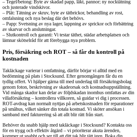
– Tegel/betong: Byte av skadad papp, läkt, pannor; ny nocktätning
och justerade vindskivor.
– Plåt: Tätning av skruv, byte av tätbrickor, behandling av rost,
omfalsning och nya beslag där det behövs.
– Papp: Svetsning av nya lager, lappning av sprickor och förbättring
av skarvar och anslutningar.
– Slutkontroll och garanti: Vi testar täthet, städar arbetsplatsen och
lämnar skötselråd för att förebygga nya problem.
Pris, försäkring och ROT – så får du kontroll på
kostnaden
Takläckage varierar i omfattning, därför börjar vi alltid med en
bedömning på plats i Stocksund. Efter genomgången får du en
tydlig offert. Vi hjälper gärna till med underlag till försäkringsbolag
genom foton, beskrivning av skadeorsak och kostnadsuppställning.
Vid många skador kan delar av följdskadan inomhus omfattas av din
villaförsäkring – kontrollera villkoren, så guidar vi dig i processen.
ROT-avdrag kan normalt nyttjas på arbetskostnaden för reparationer
på småhus, vilket sänker din totala kostnad. Vi sköter ansökan i
samband med fakturering så att allt blir rätt från start.
Behöver du snabb hjälp med takläckage i Stocksund? Kontakta oss
för en trygg och effektiv åtgärd – vi prioriterar akuta ärenden,
kommer ut snabbt och ser till att ditt tak blir tätt igen. Boka din