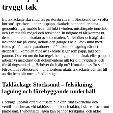
tryggt tak
Ett takläckage ska alltid tas på största allvar. I Stocksund ser vi ofta
hur små sprickor i underlagspapp, skadade pannor eller otäta
genomföringar snabbt leder till fukt i vinden, missfärgade innertak
och i värsta fall mögel och rötskador. Ju tidigare vi får komma ut,
desto mindre blir skadan och kostnaden. Vi felsöker och åtgärdar
läckande tak på villor, radhus och garage i hela Stocksund med
fokus på hållbara reparationer – från akut nödlagning när det
droppar till komplett byte av skadade lager som papp, läkt och
pannor. Oavsett om du har tegel, betongpannor, plåttak eller papptak
arbetar vi metodiskt och dokumenterar allt för ditt trygghets- och
försäkringsunderlag. Behöver du hjälp nu? Kontakta oss för snabb
felsökning i Stocksund – vi prioriterar akuta takläckage och ser till
att ditt hem blir torrt och säkert igen.
Takläckage Stocksund – felsökning,
lagning och förebyggande underhåll
Läckage uppstår ofta vid utsatta punkter: runt skorstenar och
ventilationshuvar, vid takfönster, nock och takfot, i skarvar och runt
plåtbeslag. I vindutsatta lägen kan pannor förskjutas, och äldre