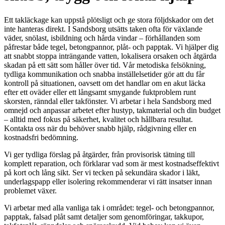
Ett takläckage kan uppstå plötsligt och ge stora följdskador om det
inte hanteras direkt. I Sandsborg utsätts taken ofta för växlande
väder, snölast, isbildning och hårda vindar – förhållanden som
påfrestar både tegel, betongpannor, plåt- och papptak. Vi hjälper dig
att snabbt stoppa inträngande vatten, lokalisera orsaken och åtgärda
skadan på ett sätt som håller över tid. Vår metodiska felsökning,
tydliga kommunikation och snabba inställelsetider gör att du får
kontroll på situationen, oavsett om det handlar om en akut läcka
efter ett oväder eller ett långsamt smygande fuktproblem runt
skorsten, ränndal eller takfönster. Vi arbetar i hela Sandsborg med
omnejd och anpassar arbetet efter hustyp, takmaterial och din budget
– alltid med fokus på säkerhet, kvalitet och hållbara resultat.
Kontakta oss när du behöver snabb hjälp, rådgivning eller en
kostnadsfri bedömning.
Vi ger tydliga förslag på åtgärder, från provisorisk tätning till
komplett reparation, och förklarar vad som är mest kostnadseffektivt
på kort och lång sikt. Ser vi tecken på sekundära skador i läkt,
underlagspapp eller isolering rekommenderar vi rätt insatser innan
problemet växer.
Vi arbetar med alla vanliga tak i området: tegel- och betongpannor,
papptak, falsad plåt samt detaljer som genomföringar, takkupor,