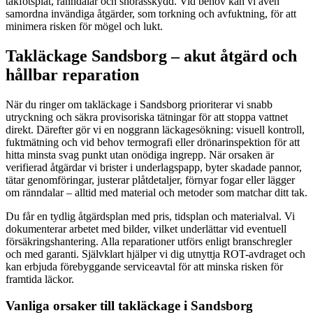
takfotsplåt, ränndalar och snörasskydd. Vid behov kan vi även
samordna invändiga åtgärder, som torkning och avfuktning, för att
minimera risken för mögel och lukt.
Takläckage Sandsborg – akut åtgärd och
hållbar reparation
När du ringer om takläckage i Sandsborg prioriterar vi snabb
utryckning och säkra provisoriska tätningar för att stoppa vattnet
direkt. Därefter gör vi en noggrann läckagesökning: visuell kontroll,
fuktmätning och vid behov termografi eller drönarinspektion för att
hitta minsta svag punkt utan onödiga ingrepp. När orsaken är
verifierad åtgärdar vi brister i underlagspapp, byter skadade pannor,
tätar genomföringar, justerar plåtdetaljer, förnyar fogar eller lägger
om ränndalar – alltid med material och metoder som matchar ditt tak.
Du får en tydlig åtgärdsplan med pris, tidsplan och materialval. Vi
dokumenterar arbetet med bilder, vilket underlättar vid eventuell
försäkringshantering. Alla reparationer utförs enligt branschregler
och med garanti. Självklart hjälper vi dig utnyttja ROT-avdraget och
kan erbjuda förebyggande serviceavtal för att minska risken för
framtida läckor.
Vanliga orsaker till takläckage i Sandsborg