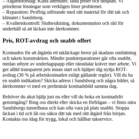
– Åtgärdsförslag: Klara alternativ, fasta priser och tidsplan. Vi
prioriterar lösningar som verkligen löser problemet.
– Reparation: Proffsig utförande med rätt material för ditt tak och
klimatet i Sandsborg.
– Kvalitetskontroll: Slutbesiktning, dokumentation och råd för
underhåll så att läckan inte återkommer.
Pris, ROT-avdrag och snabb offert
Kostnaden för att åtgärda ett takläckage beror på skadans omfattning
och takets konstruktion. Mindre punktreparationer går ofta snabbt,
medan utbyte av underlagspapp eller ränndalar kräver mer arbete. Vi
ger alltid transparent pris innan start och hjälper dig nyttja ROT-
avdrag (30 % på arbetskostnaden enligt gällande regler). Vill du ha
en snabb indikation? Skicka adress i Sandsborg och några bilder, så
återkommer vi med en preliminär kostnadsbild samma dag.
Behöver du akut hjälp just nu eller vill du boka en kostnadsfri
genomgång? Ring oss direkt eller skicka en förfrågan – vi finns nära
Sandsborgs tunnelbana och kan ofta vara på plats snabbt. Stoppa
läckan i tid och låt oss säkra ditt tak med rätt åtgärd från början.
Kontakta oss idag för trygg, lokal och hållbar takservice.