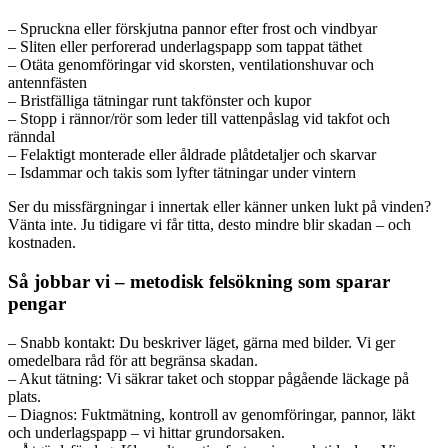
– Spruckna eller förskjutna pannor efter frost och vindbyar
– Sliten eller perforerad underlagspapp som tappat täthet
– Otäta genomföringar vid skorsten, ventilationshuvar och
antennfästen
– Bristfälliga tätningar runt takfönster och kupor
– Stopp i rännor/rör som leder till vattenpåslag vid takfot och
ränndal
– Felaktigt monterade eller åldrade plåtdetaljer och skarvar
– Isdammar och takis som lyfter tätningar under vintern
Ser du missfärgningar i innertak eller känner unken lukt på vinden?
Vänta inte. Ju tidigare vi får titta, desto mindre blir skadan – och
kostnaden.
Så jobbar vi – metodisk felsökning som sparar
pengar
– Snabb kontakt: Du beskriver läget, gärna med bilder. Vi ger
omedelbara råd för att begränsa skadan.
– Akut tätning: Vi säkrar taket och stoppar pågående läckage på
plats.
– Diagnos: Fuktmätning, kontroll av genomföringar, pannor, läkt
och underlagspapp – vi hittar grundorsaken.