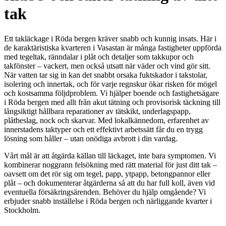
tak
Ett takläckage i Röda bergen kräver snabb och kunnig insats. Här i
de karaktäristiska kvarteren i Vasastan är många fastigheter uppförda
med tegeltak, ränndalar i plåt och detaljer som takkupor och
takfönster – vackert, men också utsatt när väder och vind gör sitt.
När vatten tar sig in kan det snabbt orsaka fuktskador i takstolar,
isolering och innertak, och för varje regnskur ökar risken för mögel
och kostsamma följdproblem. Vi hjälper boende och fastighetsägare
i Röda bergen med allt från akut tätning och provisorisk täckning till
långsiktigt hållbara reparationer av tätskikt, underlagspapp,
plåtbeslag, nock och skarvar. Med lokalkännedom, erfarenhet av
innerstadens taktyper och ett effektivt arbetssätt får du en trygg
lösning som håller – utan onödiga avbrott i din vardag.
Vårt mål är att åtgärda källan till läckaget, inte bara symptomen. Vi
kombinerar noggrann felsökning med rätt material för just ditt tak –
oavsett om det rör sig om tegel, papp, ytpapp, betongpannor eller
plåt – och dokumenterar åtgärderna så att du har full koll, även vid
eventuella försäkringsärenden. Behöver du hjälp omgående? Vi
erbjuder snabb inställelse i Röda bergen och närliggande kvarter i
Stockholm.