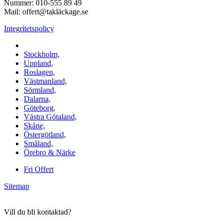
Nummer: 010-555 89 49
Mail: offert@takläckage.se
Integritetspolicy
Vi utför arbeten i b.la:
Stockholm,
Uppland,
Roslagen,
Västmanland,
Sörmland,
Dalarna,
Göteborg,
Västra Götaland,
Skåne,
Östergötland,
Småland,
Örebro & Närke
Fri Offert
Sitemap
Vill du bli kontaktad?