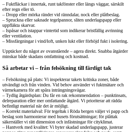
– Fuktfläckar i innertak, runt takfönster eller längs väggar, särskilt
efter regn eller tö.
– Dropp eller mörka ränder vid ränndalar, nock eller plåtbeslag.
– Spruckna eller saknade tegelpannor, sliten underlagspapp eller
uppfläkta skarvar.
– Ispåsar och istappar vintertid som indikerar bristfällig avrinning
eller ventilation.
– Missfärgningar i vind/loft, unken lukt eller förhöjd fukt i isolering.
Upptäcker du något av ovanstående – agera direkt. Snabba åtgärder
minskar både skadans omfattning och kostnad.
Så arbetar vi – från felsökning till färdigt tak
– Felsökning på plats: Vi inspekterar takets kritiska zoner, både
utvändigt och från vinden. Vid behov använder vi fuktmätare och
värmekamera för att spåra inträngningsvägar.
– Tydlig åtgärdsplan: Du får en rak rekommendation – punktinsats,
delreparation eller mer omfattande åtgärd. Vi prioriterar att rädda
befintligt material när det är möjligt.
– Korrekt materialval: För tegeltak i Röda bergen väljer vi papp och
beslag som harmonierar med husets förutsättningar; för plåttak
säkerställer vi rätt dimension och infästningar för cityklimat.
– Hantverk med kvalitet: Vi byter skadad underlagspapp, justerar