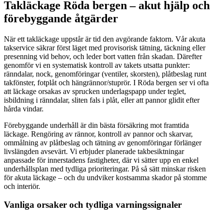
Takläckage Röda bergen – akut hjälp och
förebyggande åtgärder
När ett takläckage uppstår är tid den avgörande faktorn. Vår akuta
takservice säkrar först läget med provisorisk tätning, täckning eller
presenning vid behov, och leder bort vatten från skadan. Därefter
genomför vi en systematisk kontroll av takets utsatta punkter:
ränndalar, nock, genomföringar (ventiler, skorsten), plåtbeslag runt
takfönster, fotplåt och hängrännor/stuprör. I Röda bergen ser vi ofta
att läckage orsakas av sprucken underlagspapp under teglet,
isbildning i ränndalar, sliten fals i plåt, eller att pannor glidit efter
hårda vindar.
Förebyggande underhåll är din bästa försäkring mot framtida
läckage. Rengöring av rännor, kontroll av pannor och skarvar,
ommålning av plåtbeslag och tätning av genomföringar förlänger
livslängden avsevärt. Vi erbjuder planerade takbesiktningar
anpassade för innerstadens fastigheter, där vi sätter upp en enkel
underhållsplan med tydliga prioriteringar. På så sätt minskar risken
för akuta läckage – och du undviker kostsamma skador på stomme
och interiör.
Vanliga orsaker och tydliga varningssignaler