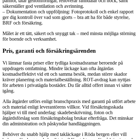
pannor, tätar genomföringar, renoverar ränndalar och nock, samt
säkerställer god ventilation och avrinning.
– Dokumentation och uppföljning: Fotoprotokoll och enkel rapport
ger dig kontroll över vad som gjorts – bra att ha för både styrelse,
BRF och försäkring.
Målet är ett tätt, säkert och snyggt tak – med minsta möjliga störning
för boende och verksamhet.
Pris, garanti och försäkringsärenden
Vi lämnar fasta priser eller tydliga kostnadsramar beroende på
uppdragets omfattning. Mindre läckage kan ofta åtgärdas
kostnadseffektivt vid ett och samma besök, medan större skador
kräver planering och materialbeställning. ROT-avdrag kan nyttjas
för arbeten i privatägda bostäder. Du får alltid offert innan vi sätter
igång.
Alla åtgärder utförs enligt branschpraxis med garanti på utfört arbete
och material enligt leverantörens villkor. Vid försäkringsskada
hjälper vi till med underlag: skadebeskrivning, foton och
åtgärdsförslag som försäkringsbolag brukar efterfråga. Det minskar
din administration och påskyndar handläggningen.
Behöver du snabb hjälp med takläckage i Röda bergen eller vill