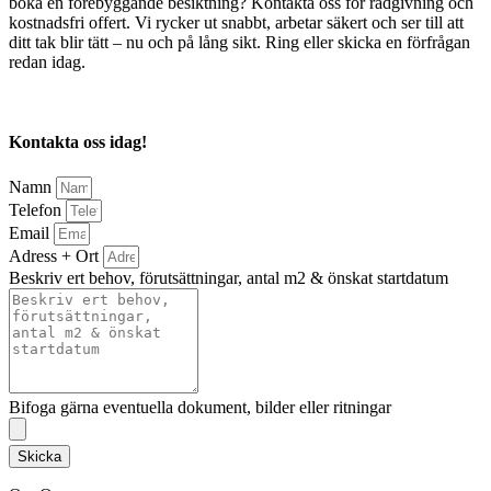
boka en förebyggande besiktning? Kontakta oss för rådgivning och
kostnadsfri offert. Vi rycker ut snabbt, arbetar säkert och ser till att
ditt tak blir tätt – nu och på lång sikt. Ring eller skicka en förfrågan
redan idag.
Kontakta oss idag!
Namn
Telefon
Email
Adress + Ort
Beskriv ert behov, förutsättningar, antal m2 & önskat startdatum
Bifoga gärna eventuella dokument, bilder eller ritningar
Skicka