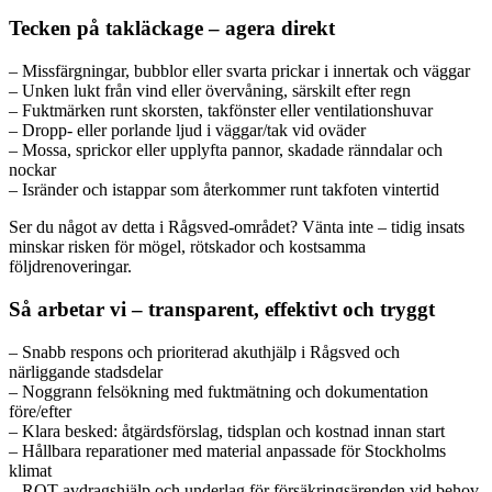
Tecken på takläckage – agera direkt
– Missfärgningar, bubblor eller svarta prickar i innertak och väggar
– Unken lukt från vind eller övervåning, särskilt efter regn
– Fuktmärken runt skorsten, takfönster eller ventilationshuvar
– Dropp- eller porlande ljud i väggar/tak vid oväder
– Mossa, sprickor eller upplyfta pannor, skadade ränndalar och
nockar
– Isränder och istappar som återkommer runt takfoten vintertid
Ser du något av detta i Rågsved-området? Vänta inte – tidig insats
minskar risken för mögel, rötskador och kostsamma
följdrenoveringar.
Så arbetar vi – transparent, effektivt och tryggt
– Snabb respons och prioriterad akuthjälp i Rågsved och
närliggande stadsdelar
– Noggrann felsökning med fuktmätning och dokumentation
före/efter
– Klara besked: åtgärdsförslag, tidsplan och kostnad innan start
– Hållbara reparationer med material anpassade för Stockholms
klimat
– ROT-avdragshjälp och underlag för försäkringsärenden vid behov