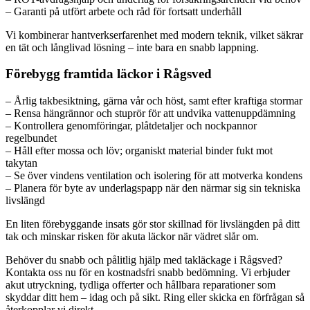
– Garanti på utfört arbete och råd för fortsatt underhåll
Vi kombinerar hantverkserfarenhet med modern teknik, vilket säkrar
en tät och långlivad lösning – inte bara en snabb lappning.
Förebygg framtida läckor i Rågsved
– Årlig takbesiktning, gärna vår och höst, samt efter kraftiga stormar
– Rensa hängrännor och stuprör för att undvika vattenuppdämning
– Kontrollera genomföringar, plåtdetaljer och nockpannor
regelbundet
– Håll efter mossa och löv; organiskt material binder fukt mot
takytan
– Se över vindens ventilation och isolering för att motverka kondens
– Planera för byte av underlagspapp när den närmar sig sin tekniska
livslängd
En liten förebyggande insats gör stor skillnad för livslängden på ditt
tak och minskar risken för akuta läckor när vädret slår om.
Behöver du snabb och pålitlig hjälp med takläckage i Rågsved?
Kontakta oss nu för en kostnadsfri snabb bedömning. Vi erbjuder
akut utryckning, tydliga offerter och hållbara reparationer som
skyddar ditt hem – idag och på sikt. Ring eller skicka en förfrågan så
återkopplar vi direkt.