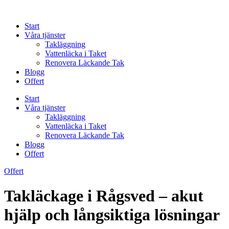
Skip
to
Start
content
Våra tjänster
Takläggning
Vattenläcka i Taket
Renovera Läckande Tak
Blogg
Offert
Start
Våra tjänster
Takläggning
Vattenläcka i Taket
Renovera Läckande Tak
Blogg
Offert
Offert
Takläckage i Rågsved – akut
hjälp och långsiktiga lösningar