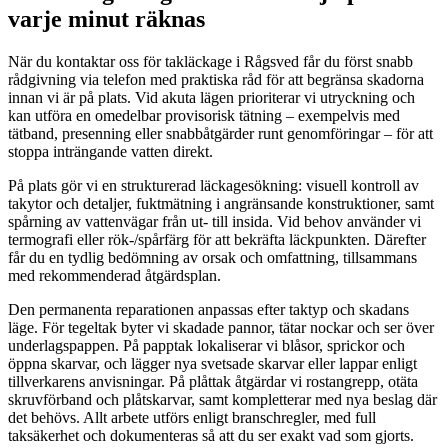
varje minut räknas
När du kontaktar oss för takläckage i Rågsved får du först snabb
rådgivning via telefon med praktiska råd för att begränsa skadorna
innan vi är på plats. Vid akuta lägen prioriterar vi utryckning och
kan utföra en omedelbar provisorisk tätning – exempelvis med
tätband, presenning eller snabbåtgärder runt genomföringar – för att
stoppa inträngande vatten direkt.
På plats gör vi en strukturerad läckagesökning: visuell kontroll av
takytor och detaljer, fuktmätning i angränsande konstruktioner, samt
spårning av vattenvägar från ut- till insida. Vid behov använder vi
termografi eller rök-/spårfärg för att bekräfta läckpunkten. Därefter
får du en tydlig bedömning av orsak och omfattning, tillsammans
med rekommenderad åtgärdsplan.
Den permanenta reparationen anpassas efter taktyp och skadans
läge. För tegeltak byter vi skadade pannor, tätar nockar och ser över
underlagspappen. På papptak lokaliserar vi blåsor, sprickor och
öppna skarvar, och lägger nya svetsade skarvar eller lappar enligt
tillverkarens anvisningar. På plåttak åtgärdar vi rostangrepp, otäta
skruvförband och plåtskarvar, samt kompletterar med nya beslag där
det behövs. Allt arbete utförs enligt branschregler, med full
taksäkerhet och dokumenteras så att du ser exakt vad som gjorts.