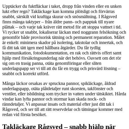
Upptäcker du fuktfläckar i taket, dropp från vinden eller en unken
lukt efter regn? Takläckage kan komma plötsligt och förvärras
snabbt, särskilt vid kraftiga skurar och snösmältning. I Rågsved
finns många taktyper – från äldre pann- och papptak till nyare
plåttak – och varje tak kräver rätt metod för att stoppa vattnet i tid.
Vi rycker ut snabbt, lokaliserar läckan med noggrann felsökning och
genomför både provisorisk tätning och permanent reparation. Målet
är enkelt: minimera skador på isolering, takstolar och innertak, och
få ditt tak tätt igen med hållbara åtgärder. Du får tydlig
kommunikation, fotodokumentation, en rak och rättvis offert samt
hjälp med försäkringsunderlag när det behövs. Oavsett om det rör
sig om en trasig panna, otäta genomföringar eller sliten
underlagspapp ser vi till att du får en trygg och prisvärd lösning –
snabbt och korrekt utförd.
Många läckor orsakas av spruckna pannor, spikläckage, åldrad
underlagspapp, otäta plåtdetaljer runt skorsten, takfönster och
ventiler, eller isbildning som trycker in vatten under tätskiktet. Hårda
vindar kan lyfta pannor och stormar kan skada nock- och
ränndetaljer. Vi anpassar insats och material efter just ditt tak i
Rågsved, och ser till att rätt reservdelar och tätningar kommer med
redan vid första besöket.
Takläckage Rågsved – snabb hjälp när