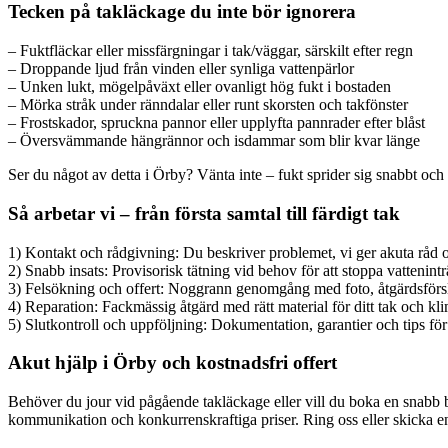
Tecken på takläckage du inte bör ignorera
– Fuktfläckar eller missfärgningar i tak/väggar, särskilt efter regn
– Droppande ljud från vinden eller synliga vattenpärlor
– Unken lukt, mögelpåväxt eller ovanligt hög fukt i bostaden
– Mörka stråk under ränndalar eller runt skorsten och takfönster
– Frostskador, spruckna pannor eller upplyfta pannrader efter blåst
– Översvämmande hängrännor och isdammar som blir kvar länge
Ser du något av detta i Örby? Vänta inte – fukt sprider sig snabbt och 
Så arbetar vi – från första samtal till färdigt tak
1) Kontakt och rådgivning: Du beskriver problemet, vi ger akuta råd o
2) Snabb insats: Provisorisk tätning vid behov för att stoppa vattenint
3) Felsökning och offert: Noggrann genomgång med foto, åtgärdsförsla
4) Reparation: Fackmässig åtgärd med rätt material för ditt tak och kli
5) Slutkontroll och uppföljning: Dokumentation, garantier och tips för
Akut hjälp i Örby och kostnadsfri offert
Behöver du jour vid pågående takläckage eller vill du boka en snabb be
kommunikation och konkurrenskraftiga priser. Ring oss eller skicka en för