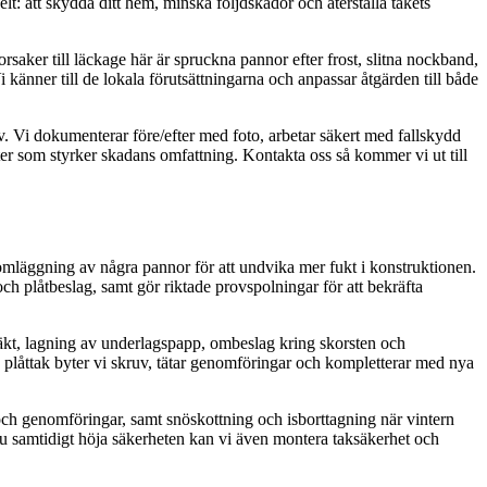
t: att skydda ditt hem, minska följdskador och återställa takets
aker till läckage här är spruckna pannor efter frost, slitna nockband,
känner till de lokala förutsättningarna och anpassar åtgärden till både
v. Vi dokumenterar före/efter med foto, arbetar säkert med fallskydd
er som styrker skadans omfattning. Kontakta oss så kommer vi ut till
r omläggning av några pannor för att undvika mer fukt i konstruktionen.
ch plåtbeslag, samt gör riktade provspolningar för att bekräfta
 läkt, lagning av underlagspapp, ombeslag kring skorsten och
på plåttak byter vi skruv, tätar genomföringar och kompletterar med nya
 och genomföringar, samt snöskottning och isborttagning när vintern
 du samtidigt höja säkerheten kan vi även montera taksäkerhet och