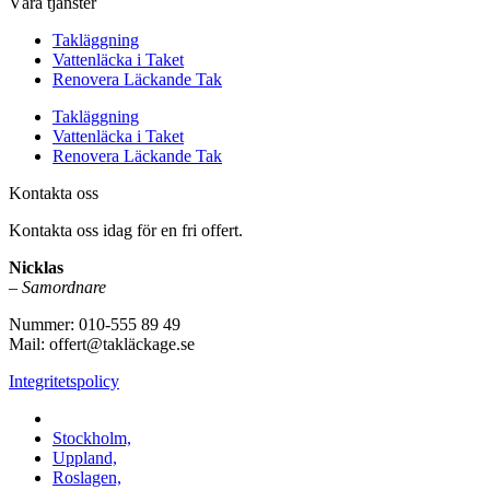
Våra tjänster
Takläggning
Vattenläcka i Taket
Renovera Läckande Tak
Takläggning
Vattenläcka i Taket
Renovera Läckande Tak
Kontakta oss
Kontakta oss idag för en fri offert.
Nicklas
–
Samordnare
Nummer: 010-555 89 49
Mail: offert@takläckage.se
Integritetspolicy
Vi utför arbeten i b.la:
Stockholm,
Uppland,
Roslagen,