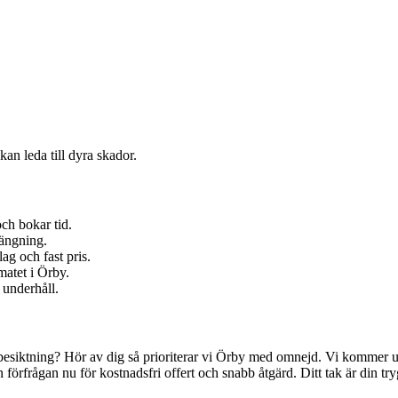
kan leda till dyra skador.
ch bokar tid.
rängning.
g och fast pris.
matet i Örby.
 underhåll.
siktning? Hör av dig så prioriterar vi Örby med omnejd. Vi kommer ut, s
frågan nu för kostnadsfri offert och snabb åtgärd. Ditt tak är din trygghet