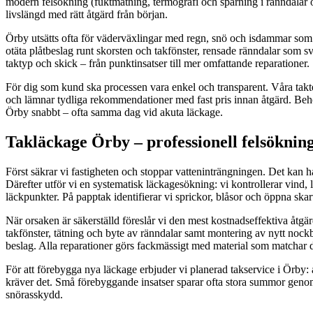
modern felsökning (fuktmätning, termografi och spårning i ränndalar oc
livslängd med rätt åtgärd från början.
Örby utsätts ofta för väderväxlingar med regn, snö och isdammar som k
otäta plåtbeslag runt skorsten och takfönster, rensade ränndalar som s
taktyp och skick – från punktinsatser till mer omfattande reparationer.
För dig som kund ska processen vara enkel och transparent. Våra takte
och lämnar tydliga rekommendationer med fast pris innan åtgärd. Behöv
Örby snabbt – ofta samma dag vid akuta läckage.
Takläckage Örby – professionell felsöknin
Först säkrar vi fastigheten och stoppar vatteninträngningen. Det kan ha
Därefter utför vi en systematisk läckagesökning: vi kontrollerar vind,
läckpunkter. På papptak identifierar vi sprickor, blåsor och öppna skarv
När orsaken är säkerställd föreslår vi den mest kostnadseffektiva åtg
takfönster, tätning och byte av ränndalar samt montering av nytt nockb
beslag. Alla reparationer görs fackmässigt med material som matchar dit
För att förebygga nya läckage erbjuder vi planerad takservice i Örby:
kräver det. Små förebyggande insatser sparar ofta stora summor genom a
snörasskydd.