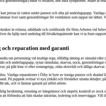
h genomföringar) hittar vi orsaken, inte bara symptomet. Målet är enkel
an pressa in vatten under pannor och slita på underlagspapp. Vanliga ors
vämmar över samt genomföringar för ventilation som tappat sin täthet. Vi 
kniker är erfarna, utbildade och certifierade för Heta Arbeten vid beho
er du hjälp med underlag till försäkringsärende kan vi ta fram rapport
g och reparation med garanti
ndla om presenning vid kraftigt regn, tillfällig tätning av ränndal elle
 läkt och underlagspapp, synar ränndalar, skarvar, nock, genomföringar o
ar; på plåt letar vi efter rostangrepp, otäta skruvhål och dåliga skarvar.
ärden. Vanliga reparationer i Örby är byte av trasiga pannor och skadad
and. På papptak svetsar vi nya ytskikt och förstärker utsatta detaljer; 
t tak, och vi lämnar garanti på utfört arbete.
 årlig besiktning, rensning av hängrännor och stuprör, kontroll av nock
tt förhindra att fukt skadar takstolar, isolering och innerväggar. Vill