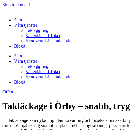
Skip to content
Start
Våra tjänster
Takläggning
Vattenläcka i Taket
Renovera Läckande Tak
Blogg
Start
Våra tjänster
Takläggning
Vattenläcka i Taket
Renovera Läckande Tak
Blogg
Offert
Takläckage i Örby – snabb, tryg
Ett takläckage kan dyka upp utan förvarning och orsaka stora skador på
direkt. Vi hjälper dig snabbt på plats med läckagesökning, provisoris