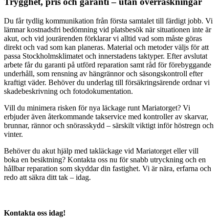
Trygghet, pris och garanti – utan överraskningar
Du får tydlig kommunikation från första samtalet till färdigt jobb. Vi
lämnar kostnadsfri bedömning vid platsbesök när situationen inte är
akut, och vid jourärenden förklarar vi alltid vad som måste göras
direkt och vad som kan planeras. Material och metoder väljs för att
passa Stockholmsklimatet och innerstadens taktyper. Efter avslutat
arbete får du garanti på utförd reparation samt råd för förebyggande
underhåll, som rensning av hängrännor och säsongskontroll efter
kraftigt väder. Behöver du underlag till försäkringsärende ordnar vi
skadebeskrivning och fotodokumentation.
Vill du minimera risken för nya läckage runt Mariatorget? Vi
erbjuder även återkommande takservice med kontroller av skarvar,
brunnar, rännor och snörasskydd – särskilt viktigt inför höstregn och
vinter.
Behöver du akut hjälp med takläckage vid Mariatorget eller vill
boka en besiktning? Kontakta oss nu för snabb utryckning och en
hållbar reparation som skyddar din fastighet. Vi är nära, erfarna och
redo att säkra ditt tak – idag.
Kontakta oss idag!