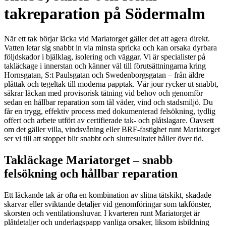
takreparation på Södermalm
När ett tak börjar läcka vid Mariatorget gäller det att agera direkt.
Vatten letar sig snabbt in via minsta spricka och kan orsaka dyrbara
följdskador i bjälklag, isolering och väggar. Vi är specialister på
takläckage i innerstan och känner väl till förutsättningarna kring
Hornsgatan, S:t Paulsgatan och Swedenborgsgatan – från äldre
plåttak och tegeltak till moderna papptak. Vår jour rycker ut snabbt,
säkrar läckan med provisorisk tätning vid behov och genomför
sedan en hållbar reparation som tål väder, vind och stadsmiljö. Du
får en trygg, effektiv process med dokumenterad felsökning, tydlig
offert och arbete utfört av certifierade tak- och plåtslagare. Oavsett
om det gäller villa, vindsvåning eller BRF-fastighet runt Mariatorget
ser vi till att stoppet blir snabbt och slutresultatet håller över tid.
Takläckage Mariatorget – snabb
felsökning och hållbar reparation
Ett läckande tak är ofta en kombination av slitna tätskikt, skadade
skarvar eller sviktande detaljer vid genomföringar som takfönster,
skorsten och ventilationshuvar. I kvarteren runt Mariatorget är
plåtdetaljer och underlagspapp vanliga orsaker, liksom isbildning