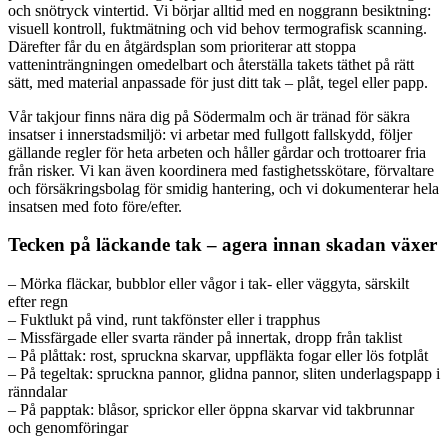
och snötryck vintertid. Vi börjar alltid med en noggrann besiktning:
visuell kontroll, fuktmätning och vid behov termografisk scanning.
Därefter får du en åtgärdsplan som prioriterar att stoppa
vatteninträngningen omedelbart och återställa takets täthet på rätt
sätt, med material anpassade för just ditt tak – plåt, tegel eller papp.
Vår takjour finns nära dig på Södermalm och är tränad för säkra
insatser i innerstadsmiljö: vi arbetar med fullgott fallskydd, följer
gällande regler för heta arbeten och håller gårdar och trottoarer fria
från risker. Vi kan även koordinera med fastighetsskötare, förvaltare
och försäkringsbolag för smidig hantering, och vi dokumenterar hela
insatsen med foto före/efter.
Tecken på läckande tak – agera innan skadan växer
– Mörka fläckar, bubblor eller vågor i tak- eller väggyta, särskilt
efter regn
– Fuktlukt på vind, runt takfönster eller i trapphus
– Missfärgade eller svarta ränder på innertak, dropp från taklist
– På plåttak: rost, spruckna skarvar, uppfläkta fogar eller lös fotplåt
– På tegeltak: spruckna pannor, glidna pannor, sliten underlagspapp i
ränndalar
– På papptak: blåsor, sprickor eller öppna skarvar vid takbrunnar
och genomföringar