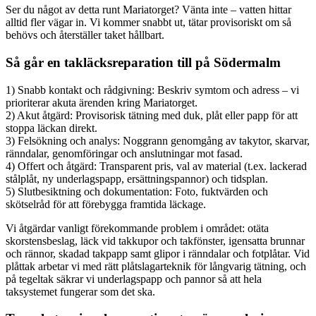
Ser du något av detta runt Mariatorget? Vänta inte – vatten hittar
alltid fler vägar in. Vi kommer snabbt ut, tätar provisoriskt om så
behövs och återställer taket hållbart.
Så går en takläcksreparation till på Södermalm
1) Snabb kontakt och rådgivning: Beskriv symtom och adress – vi
prioriterar akuta ärenden kring Mariatorget.
2) Akut åtgärd: Provisorisk tätning med duk, plåt eller papp för att
stoppa läckan direkt.
3) Felsökning och analys: Noggrann genomgång av takytor, skarvar,
ränndalar, genomföringar och anslutningar mot fasad.
4) Offert och åtgärd: Transparent pris, val av material (t.ex. lackerad
stålplåt, ny underlagspapp, ersättningspannor) och tidsplan.
5) Slutbesiktning och dokumentation: Foto, fuktvärden och
skötselråd för att förebygga framtida läckage.
Vi åtgärdar vanligt förekommande problem i området: otäta
skorstensbeslag, läck vid takkupor och takfönster, igensatta brunnar
och rännor, skadad takpapp samt glipor i ränndalar och fotplåtar. Vid
plåttak arbetar vi med rätt plåtslagarteknik för långvarig tätning, och
på tegeltak säkrar vi underlagspapp och pannor så att hela
taksystemet fungerar som det ska.