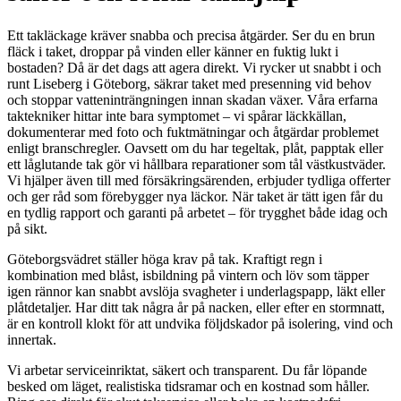
Ett takläckage kräver snabba och precisa åtgärder. Ser du en brun
fläck i taket, droppar på vinden eller känner en fuktig lukt i
bostaden? Då är det dags att agera direkt. Vi rycker ut snabbt i och
runt Liseberg i Göteborg, säkrar taket med presenning vid behov
och stoppar vatteninträngningen innan skadan växer. Våra erfarna
taktekniker hittar inte bara symptomet – vi spårar läckkällan,
dokumenterar med foto och fuktmätningar och åtgärdar problemet
enligt branschregler. Oavsett om du har tegeltak, plåt, papptak eller
ett låglutande tak gör vi hållbara reparationer som tål västkustväder.
Vi hjälper även till med försäkringsärenden, erbjuder tydliga offerter
och ger råd som förebygger nya läckor. När taket är tätt igen får du
en tydlig rapport och garanti på arbetet – för trygghet både idag och
på sikt.
Göteborgsvädret ställer höga krav på tak. Kraftigt regn i
kombination med blåst, isbildning på vintern och löv som täpper
igen rännor kan snabbt avslöja svagheter i underlagspapp, läkt eller
plåtdetaljer. Har ditt tak några år på nacken, eller efter en stormnatt,
är en kontroll klokt för att undvika följdskador på isolering, vind och
innertak.
Vi arbetar serviceinriktat, säkert och transparent. Du får löpande
besked om läget, realistiska tidsramar och en kostnad som håller.