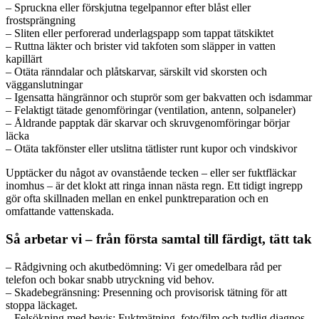
– Spruckna eller förskjutna tegelpannor efter blåst eller
frostsprängning
– Sliten eller perforerad underlagspapp som tappat tätskiktet
– Ruttna läkter och brister vid takfoten som släpper in vatten
kapillärt
– Otäta ränndalar och plåtskarvar, särskilt vid skorsten och
vägganslutningar
– Igensatta hängrännor och stuprör som ger bakvatten och isdammar
– Felaktigt tätade genomföringar (ventilation, antenn, solpaneler)
– Åldrande papptak där skarvar och skruvgenomföringar börjar
läcka
– Otäta takfönster eller utslitna tätlister runt kupor och vindskivor
Upptäcker du något av ovanstående tecken – eller ser fuktfläckar
inomhus – är det klokt att ringa innan nästa regn. Ett tidigt ingrepp
gör ofta skillnaden mellan en enkel punktreparation och en
omfattande vattenskada.
Så arbetar vi – från första samtal till färdigt, tätt tak
– Rådgivning och akutbedömning: Vi ger omedelbara råd per
telefon och bokar snabb utryckning vid behov.
– Skadebegränsning: Presenning och provisorisk tätning för att
stoppa läckaget.
– Felsökning med bevis: Fuktmätning, foto/film och tydlig diagnos