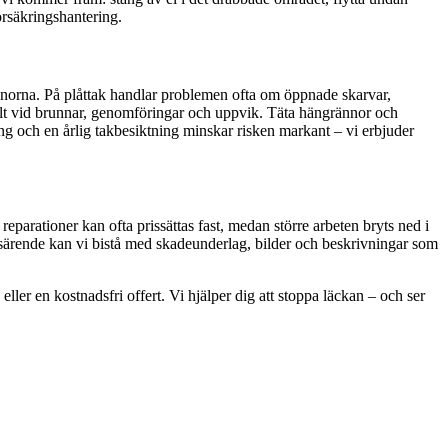
rsäkringshantering.
nnorna. På plåttak handlar problemen ofta om öppnade skarvar,
rskilt vid brunnar, genomföringar och uppvik. Täta hängrännor och
ng och en årlig takbesiktning minskar risken markant – vi erbjuder
reparationer kan ofta prissättas fast, medan större arbeten bryts ned i
ngsärende kan vi bistå med skadeunderlag, bilder och beskrivningar som
er en kostnadsfri offert. Vi hjälper dig att stoppa läckan – och ser