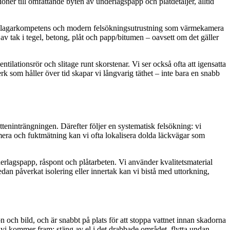
tioner till omfattande byten av underlagspapp och plåtdetaljer, alltid
n plåtslagarkompetens och modern felsökningsutrustning som värmekamera
 av tak i tegel, betong, plåt och papp/bitumen – oavsett om det gäller
lationsrör och slitage runt skorstenar. Vi ser också ofta att igensatta
k som håller över tid skapar vi långvarig täthet – inte bara en snabb
tteninträngningen. Därefter följer en systematisk felsökning: vi
mera och fuktmätning kan vi ofta lokalisera dolda läckvägar som
nderlagspapp, råspont och plåtarbeten. Vi använder kvalitetsmaterial
dan påverkat isolering eller innertak kan vi bistå med uttorkning,
 och bild, och är snabbt på plats för att stoppa vattnet innan skadorna
s vi kommer fram: stäng av el i det drabbade området, flytta undan