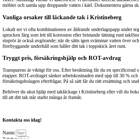
möbler och samla upp droppande vatten i kärl. Dokumentera gärna skad
Vanliga orsaker till läckande tak i Kristineberg
Lokalt ser vi ofta kombinationen av åldrande underlagspapp under teg
sprucken färg som lett till korrosion eller bristande tätning runt tak
stuprör är också avgörande; när de sätts igen svämmar vatten över och
förebyggande underhåll som håller ditt tak i toppskick året runt.
Tryggt pris, försäkringshjälp och ROT-avdrag
Transparens är viktigt för oss. Efter besiktning får du en specificerad 
etapper. ROT-avdraget sänker arbetskostnaden med upp till 30 % och vi
försäkringsbolagen efterfrågar. På så sätt får du rätt ersättning och sn
Behöver du akut hjälp med takläckage i Kristineberg eller vill du boka
till att ditt tak står starkt många år framåt.
Kontakta oss idag!
Namn