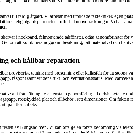
ch åtgärdas på ett hållbart sätt. Vi hanterar allt från mindre punktrepara
ta samtal till färdig åtgärd. Vi arbetar med utbildade taktekniker, ege
ättförståelig åtgärdsplan och en offert utan överraskningar. Vi har vana
lmen.
arvar i nockband, felmonterade takfönster, otäta genomföringar för venti
. Genom att kombinera noggrann besiktning, rätt materialval och hantver
ing och hållbar reparation
bar provisorisk tätning med presenning eller kallasfalt för att stoppa va
gspapp, råspont samt vindens fukt- och ventilationsstatus. Med värmeka
met.
nativ: allt från tätning av en enstaka genomföring till delvis byte av u
agspapp, rostskyddad plåt och tillbehör i rätt dimensioner. Om fukten re
ti på utfört arbete.
h resten av Kungsholmen. Vi kan ofta ge en första bedömning via telefon
 och arbetar metodiskt även under svåra väderförhållanden. Ett tips till