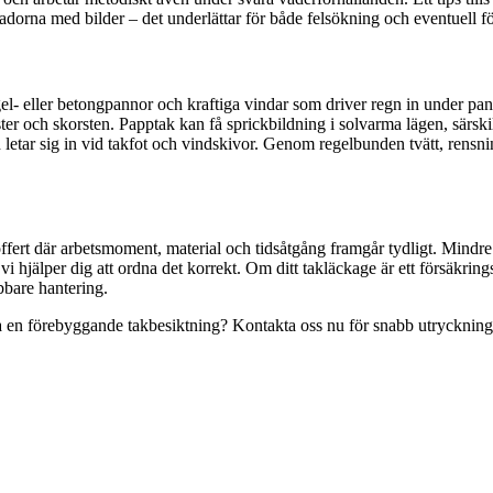
orna med bilder – det underlättar för både felsökning och eventuell fö
el- eller betongpannor och kraftiga vindar som driver regn in under pa
fönster och skorsten. Papptak kan få sprickbildning i solvarma lägen, sä
 letar sig in vid takfot och vindskivor. Genom regelbunden tvätt, rensni
offert där arbetsmoment, material och tidsåtgång framgår tydligt. Mindre 
 hjälper dig att ordna det korrekt. Om ditt takläckage är ett försäkri
abbare hantering.
 en förebyggande takbesiktning? Kontakta oss nu för snabb utryckning ell