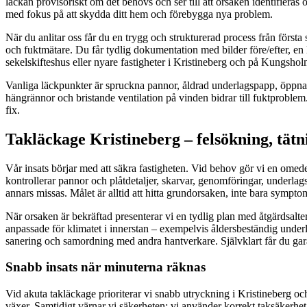
läckan provisoriskt om det behövs och ser till att orsaken identifieras o
med fokus på att skydda ditt hem och förebygga nya problem.
När du anlitar oss får du en trygg och strukturerad process från förs
och fuktmätare. Du får tydlig dokumentation med bilder före/efter, en l
sekelskifteshus eller nyare fastigheter i Kristineberg och på Kungsho
Vanliga läckpunkter är spruckna pannor, åldrad underlagspapp, öppna sk
hängrännor och bristande ventilation på vinden bidrar till fuktproblem
fix.
Takläckage Kristineberg – felsökning, tätn
Vår insats börjar med att säkra fastigheten. Vid behov gör vi en omedel
kontrollerar pannor och plåtdetaljer, skarvar, genomföringar, underla
annars missas. Målet är alltid att hitta grundorsaken, inte bara sympto
När orsaken är bekräftad presenterar vi en tydlig plan med åtgärdsalter
anpassade för klimatet i innerstan – exempelvis åldersbeständig underl
sanering och samordning med andra hantverkare. Självklart får du garan
Snabb insats när minuterna räknas
Vid akuta takläckage prioriterar vi snabb utryckning i Kristineberg oc
växer. Samtidigt värnar vi säkerheten: vi använder korrekt taksäkerhet