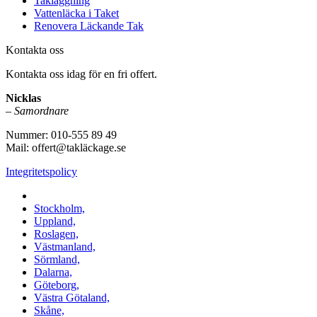
Takläggning
Vattenläcka i Taket
Renovera Läckande Tak
Kontakta oss
Kontakta oss idag för en fri offert.
Nicklas
–
Samordnare
Nummer: 010-555 89 49
Mail: offert@takläckage.se
Integritetspolicy
Vi utför arbeten i b.la:
Stockholm,
Uppland,
Roslagen,
Västmanland,
Sörmland,
Dalarna,
Göteborg,
Västra Götaland,
Skåne,