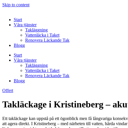
Skip to content
Start
Våra tjänster
Takläggning
Vattenläcka i Taket
Renovera Läckande Tak
Blogg
Start
Våra tjänster
Takläggning
Vattenläcka i Taket
Renovera Läckande Tak
Blogg
Offert
Takläckage i Kristineberg – akut
Ett takläckage kan uppstå på ett ögonblick men få långvariga konsekven
att agera direkt. I Kristineberg – med närheten till vatten, hårda vind