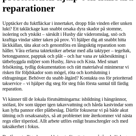
reparationer
Upptäcker du fuktfläckar i innertaket, dropp från vinden eller unken
lukt? Ett takläckage kan snabbt orsaka dyra skador på stomme,
isolering och ytskikt – särskilt i Husby där väderomslag, snö och
kraftiga vindar sätter taken på prov. Vi hjälper dig att snabbt hitta
läckkällan, täta akut och genomföra en långsiktig reparation som
håller. Våra erfarna taktekniker arbetar med alla taktyper – tegeltak,
betongpannor, papptak och plåt – och har vana av takbesiktning i
tätbebyggda miljöer som Husby, Järva och Kista. Med smart
felsökning, tydlig dokumentation och rätt materialval minimerar vi
risken för följdskador som mögel, röta och kortslutning i
eldragningar. Behöver du snabb åtgärd? Kontakta oss för prioriterad
takservice – vi hjälper dig steg för steg från första samtal till färdig
reparation.
Vi känner till de lokala förutsättningarna: isbildning i hängrännor,
snölast, löv som täpper igen takavvattning och hårda kastvindar som
kan lyfta pannor eller plåtbeslag. Därför fokuserar vi på både akut
tätning och orsaksanalys, så att problemet inte återkommer vid nästa
regn eller töperiod. Allt arbete utförs enligt branschregler och med
taksäkerhet i fokus.