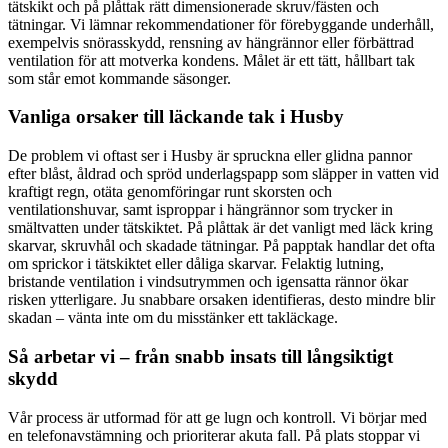
tätskikt och på plåttak rätt dimensionerade skruv/fästen och
tätningar. Vi lämnar rekommendationer för förebyggande underhåll,
exempelvis snörasskydd, rensning av hängrännor eller förbättrad
ventilation för att motverka kondens. Målet är ett tätt, hållbart tak
som står emot kommande säsonger.
Vanliga orsaker till läckande tak i Husby
De problem vi oftast ser i Husby är spruckna eller glidna pannor
efter blåst, åldrad och spröd underlagspapp som släpper in vatten vid
kraftigt regn, otäta genomföringar runt skorsten och
ventilationshuvar, samt isproppar i hängrännor som trycker in
smältvatten under tätskiktet. På plåttak är det vanligt med läck kring
skarvar, skruvhål och skadade tätningar. På papptak handlar det ofta
om sprickor i tätskiktet eller dåliga skarvar. Felaktig lutning,
bristande ventilation i vindsutrymmen och igensatta rännor ökar
risken ytterligare. Ju snabbare orsaken identifieras, desto mindre blir
skadan – vänta inte om du misstänker ett takläckage.
Så arbetar vi – från snabb insats till långsiktigt
skydd
Vår process är utformad för att ge lugn och kontroll. Vi börjar med
en telefonavstämning och prioriterar akuta fall. På plats stoppar vi