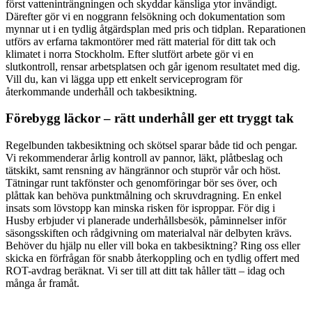
först vatteninträngningen och skyddar känsliga ytor invändigt.
Därefter gör vi en noggrann felsökning och dokumentation som
mynnar ut i en tydlig åtgärdsplan med pris och tidplan. Reparationen
utförs av erfarna takmontörer med rätt material för ditt tak och
klimatet i norra Stockholm. Efter slutfört arbete gör vi en
slutkontroll, rensar arbetsplatsen och går igenom resultatet med dig.
Vill du, kan vi lägga upp ett enkelt serviceprogram för
återkommande underhåll och takbesiktning.
Förebygg läckor – rätt underhåll ger ett tryggt tak
Regelbunden takbesiktning och skötsel sparar både tid och pengar.
Vi rekommenderar årlig kontroll av pannor, läkt, plåtbeslag och
tätskikt, samt rensning av hängrännor och stuprör vår och höst.
Tätningar runt takfönster och genomföringar bör ses över, och
plåttak kan behöva punktmålning och skruvdragning. En enkel
insats som lövstopp kan minska risken för isproppar. För dig i
Husby erbjuder vi planerade underhållsbesök, påminnelser inför
säsongsskiften och rådgivning om materialval när delbyten krävs.
Behöver du hjälp nu eller vill boka en takbesiktning? Ring oss eller
skicka en förfrågan för snabb återkoppling och en tydlig offert med
ROT-avdrag beräknat. Vi ser till att ditt tak håller tätt – idag och
många år framåt.