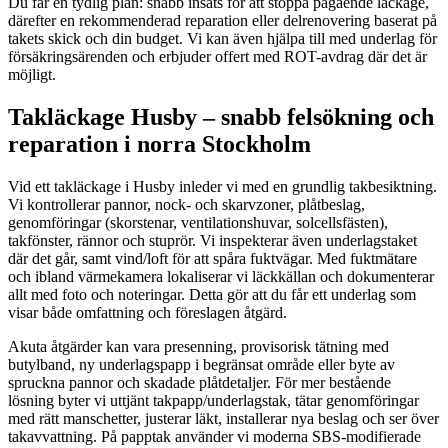
Du får en tydlig plan: snabb insats för att stoppa pågående läckage,
därefter en rekommenderad reparation eller delrenovering baserat på
takets skick och din budget. Vi kan även hjälpa till med underlag för
försäkringsärenden och erbjuder offert med ROT-avdrag där det är
möjligt.
Takläckage Husby – snabb felsökning och
reparation i norra Stockholm
Vid ett takläckage i Husby inleder vi med en grundlig takbesiktning.
Vi kontrollerar pannor, nock- och skarvzoner, plåtbeslag,
genomföringar (skorstenar, ventilationshuvar, solcellsfästen),
takfönster, rännor och stuprör. Vi inspekterar även underlagstaket
där det går, samt vind/loft för att spåra fuktvägar. Med fuktmätare
och ibland värmekamera lokaliserar vi läckkällan och dokumenterar
allt med foto och noteringar. Detta gör att du får ett underlag som
visar både omfattning och föreslagen åtgärd.
Akuta åtgärder kan vara presenning, provisorisk tätning med
butylband, ny underlagspapp i begränsat område eller byte av
spruckna pannor och skadade plåtdetaljer. För mer bestående
lösning byter vi uttjänt takpapp/underlagstak, tätar genomföringar
med rätt manschetter, justerar läkt, installerar nya beslag och ser över
takavvattning. På papptak använder vi moderna SBS-modifierade