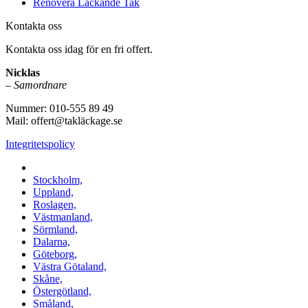
Renovera Läckande Tak
Kontakta oss
Kontakta oss idag för en fri offert.
Nicklas
–
Samordnare
Nummer: 010-555 89 49
Mail: offert@takläckage.se
Integritetspolicy
Vi utför arbeten i b.la:
Stockholm,
Uppland,
Roslagen,
Västmanland,
Sörmland,
Dalarna,
Göteborg,
Västra Götaland,
Skåne,
Östergötland,
Småland,