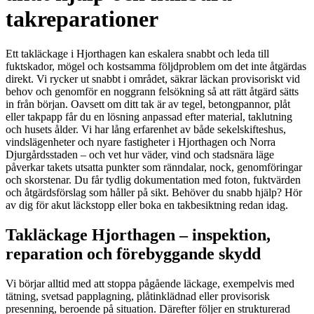
takreparationer
Ett takläckage i Hjorthagen kan eskalera snabbt och leda till
fuktskador, mögel och kostsamma följdproblem om det inte åtgärdas
direkt. Vi rycker ut snabbt i området, säkrar läckan provisoriskt vid
behov och genomför en noggrann felsökning så att rätt åtgärd sätts
in från början. Oavsett om ditt tak är av tegel, betongpannor, plåt
eller takpapp får du en lösning anpassad efter material, taklutning
och husets ålder. Vi har lång erfarenhet av både sekelskifteshus,
vindslägenheter och nyare fastigheter i Hjorthagen och Norra
Djurgårdsstaden – och vet hur väder, vind och stadsnära läge
påverkar takets utsatta punkter som ränndalar, nock, genomföringar
och skorstenar. Du får tydlig dokumentation med foton, fuktvärden
och åtgärdsförslag som håller på sikt. Behöver du snabb hjälp? Hör
av dig för akut läckstopp eller boka en takbesiktning redan idag.
Takläckage Hjorthagen – inspektion,
reparation och förebyggande skydd
Vi börjar alltid med att stoppa pågående läckage, exempelvis med
tätning, svetsad papplagning, plåtinklädnad eller provisorisk
presenning, beroende på situation. Därefter följer en strukturerad