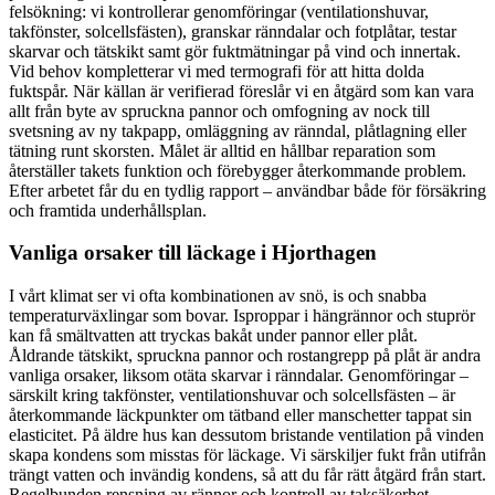
felsökning: vi kontrollerar genomföringar (ventilationshuvar,
takfönster, solcellsfästen), granskar ränndalar och fotplåtar, testar
skarvar och tätskikt samt gör fuktmätningar på vind och innertak.
Vid behov kompletterar vi med termografi för att hitta dolda
fuktspår. När källan är verifierad föreslår vi en åtgärd som kan vara
allt från byte av spruckna pannor och omfogning av nock till
svetsning av ny takpapp, omläggning av ränndal, plåtlagning eller
tätning runt skorsten. Målet är alltid en hållbar reparation som
återställer takets funktion och förebygger återkommande problem.
Efter arbetet får du en tydlig rapport – användbar både för försäkring
och framtida underhållsplan.
Vanliga orsaker till läckage i Hjorthagen
I vårt klimat ser vi ofta kombinationen av snö, is och snabba
temperaturväxlingar som bovar. Isproppar i hängrännor och stuprör
kan få smältvatten att tryckas bakåt under pannor eller plåt.
Åldrande tätskikt, spruckna pannor och rostangrepp på plåt är andra
vanliga orsaker, liksom otäta skarvar i ränndalar. Genomföringar –
särskilt kring takfönster, ventilationshuvar och solcellsfästen – är
återkommande läckpunkter om tätband eller manschetter tappat sin
elasticitet. På äldre hus kan dessutom bristande ventilation på vinden
skapa kondens som misstas för läckage. Vi särskiljer fukt från utifrån
trängt vatten och invändig kondens, så att du får rätt åtgärd från start.
Regelbunden rensning av rännor och kontroll av taksäkerhet