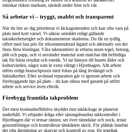
minskar risken markant, särskilt under höst och vår.
Så arbetar vi – tryggt, snabbt och transparent
När du hör av dig prioriterar vi läckageärenden och kan ofta vara på
plats med kort varsel. Vi säkrar området enligt gällande
taksäkerhetsregler och dokumenterar skadorna. Du får en tydlig
offert med fast pris för rekommenderad åtgärd och alternativ om det
finns flera lösningar. Våra takmontörer är erfarna inom tegel, betong,
plåt och papp, och vi använder material som matchar ditt befintliga
tak för bästa resultat och estetik. Vi tar hänsyn till husets ålder och
kulturvärden, något som är extra viktigt i Hjorthagen. Allt arbete
utförs enligt branschpraxis med fokus på lång livslängd och
fuktsäkerhet. Efter avslutad reparation går vi igenom arbete och
förebyggande tips på plats – du kan räkna med garanti på utfört
arbete och service även efteråt.
Förebygg framtida takproblem
Det mest kostnadseffektiva skyddet mot takläckage är planerat
underhåll. Vi erbjuder årliga eller säsongsbundna takkontroller i
Hjorthagen där vi rensar rännor, ser över ränndalar och nock, testar
genomföringar och kontrollerar tätskiktets skick. För plåttak innebär
det ofta återtätning av skarvar och kontroll av rost, för tegeltak