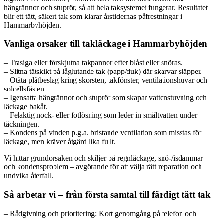
hängrännor och stuprör, så att hela taksystemet fungerar. Resultatet
blir ett tätt, säkert tak som klarar årstidernas påfrestningar i
Hammarbyhöjden.
Vanliga orsaker till takläckage i Hammarbyhöjden
– Trasiga eller förskjutna takpannor efter blåst eller snöras.
– Slitna tätskikt på låglutande tak (papp/duk) där skarvar släpper.
– Otäta plåtbeslag kring skorsten, takfönster, ventilationshuvar och
solcellsfästen.
– Igensatta hängrännor och stuprör som skapar vattenstuvning och
läckage bakåt.
– Felaktig nock- eller fotlösning som leder in smältvatten under
täckningen.
– Kondens på vinden p.g.a. bristande ventilation som misstas för
läckage, men kräver åtgärd lika fullt.
Vi hittar grundorsaken och skiljer på regnläckage, snö-/isdammar
och kondensproblem – avgörande för att välja rätt reparation och
undvika återfall.
Så arbetar vi – från första samtal till färdigt tätt tak
– Rådgivning och prioritering: Kort genomgång på telefon och