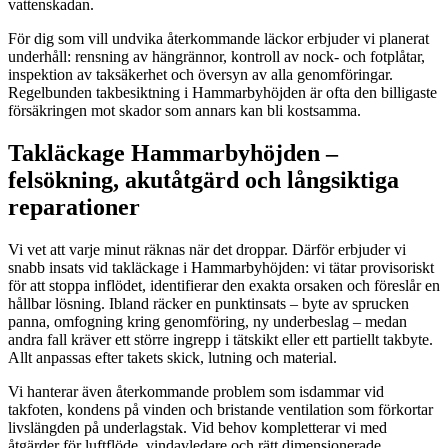
vattenskadan.
För dig som vill undvika återkommande läckor erbjuder vi planerat
underhåll: rensning av hängrännor, kontroll av nock- och fotplåtar,
inspektion av taksäkerhet och översyn av alla genomföringar.
Regelbunden takbesiktning i Hammarbyhöjden är ofta den billigaste
försäkringen mot skador som annars kan bli kostsamma.
Takläckage Hammarbyhöjden –
felsökning, akutåtgärd och långsiktiga
reparationer
Vi vet att varje minut räknas när det droppar. Därför erbjuder vi
snabb insats vid takläckage i Hammarbyhöjden: vi tätar provisoriskt
för att stoppa inflödet, identifierar den exakta orsaken och föreslår en
hållbar lösning. Ibland räcker en punktinsats – byte av sprucken
panna, omfogning kring genomföring, ny underbeslag – medan
andra fall kräver ett större ingrepp i tätskikt eller ett partiellt takbyte.
Allt anpassas efter takets skick, lutning och material.
Vi hanterar även återkommande problem som isdammar vid
takfoten, kondens på vinden och bristande ventilation som förkortar
livslängden på underlagstak. Vid behov kompletterar vi med
åtgärder för luftflöde, vindavledare och rätt dimensionerade