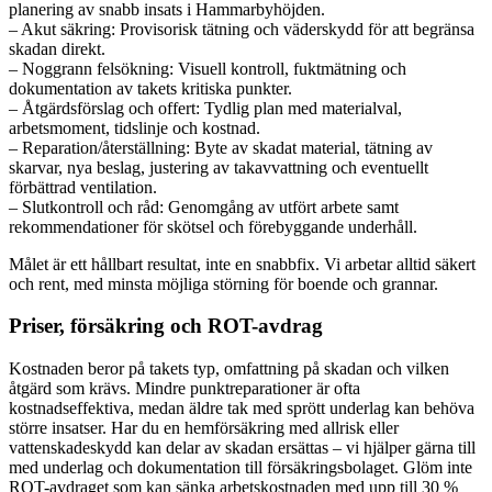
planering av snabb insats i Hammarbyhöjden.
– Akut säkring: Provisorisk tätning och väderskydd för att begränsa
skadan direkt.
– Noggrann felsökning: Visuell kontroll, fuktmätning och
dokumentation av takets kritiska punkter.
– Åtgärdsförslag och offert: Tydlig plan med materialval,
arbetsmoment, tidslinje och kostnad.
– Reparation/återställning: Byte av skadat material, tätning av
skarvar, nya beslag, justering av takavvattning och eventuellt
förbättrad ventilation.
– Slutkontroll och råd: Genomgång av utfört arbete samt
rekommendationer för skötsel och förebyggande underhåll.
Målet är ett hållbart resultat, inte en snabbfix. Vi arbetar alltid säkert
och rent, med minsta möjliga störning för boende och grannar.
Priser, försäkring och ROT-avdrag
Kostnaden beror på takets typ, omfattning på skadan och vilken
åtgärd som krävs. Mindre punktreparationer är ofta
kostnadseffektiva, medan äldre tak med sprött underlag kan behöva
större insatser. Har du en hemförsäkring med allrisk eller
vattenskadeskydd kan delar av skadan ersättas – vi hjälper gärna till
med underlag och dokumentation till försäkringsbolaget. Glöm inte
ROT-avdraget som kan sänka arbetskostnaden med upp till 30 %