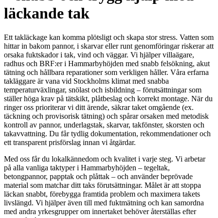
läckande tak
Ett takläckage kan komma plötsligt och skapa stor stress. Vatten som
hittar in bakom pannor, i skarvar eller runt genomföringar riskerar att
orsaka fuktskador i tak, vind och väggar. Vi hjälper villaägare,
radhus och BRF:er i Hammarbyhöjden med snabb felsökning, akut
tätning och hållbara reparationer som verkligen håller. Våra erfarna
takläggare är vana vid Stockholms klimat med snabba
temperaturväxlingar, snölast och isbildning – förutsättningar som
ställer höga krav på tätskikt, plåtbeslag och korrekt montage. När du
ringer oss prioriterar vi ditt ärende, säkrar taket omgående (ex.
täckning och provisorisk tätning) och spårar orsaken med metodisk
kontroll av pannor, underlagstak, skarvar, takfönster, skorsten och
takavvattning. Du får tydlig dokumentation, rekommendationer och
ett transparent prisförslag innan vi åtgärdar.
Med oss får du lokalkännedom och kvalitet i varje steg. Vi arbetar
på alla vanliga taktyper i Hammarbyhöjden – tegeltak,
betongpannor, papptak och plåttak – och använder beprövade
material som matchar ditt taks förutsättningar. Målet är att stoppa
läckan snabbt, förebygga framtida problem och maximera takets
livslängd. Vi hjälper även till med fuktmätning och kan samordna
med andra yrkesgrupper om innertaket behöver återställas efter