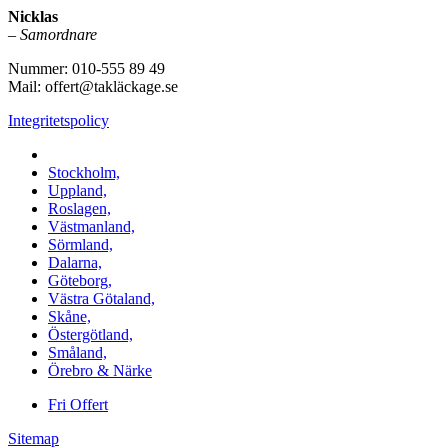
Nicklas
–
Samordnare
Nummer: 010-555 89 49
Mail: offert@takläckage.se
Integritetspolicy
Vi utför arbeten i b.la:
Stockholm,
Uppland,
Roslagen,
Västmanland,
Sörmland,
Dalarna,
Göteborg,
Västra Götaland,
Skåne,
Östergötland,
Småland,
Örebro & Närke
Fri Offert
Sitemap