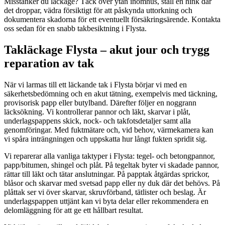
Misstänker du läckage? Täck över ytan inomhus, ställ en hink där
det droppar, vädra försiktigt för att påskynda uttorkning och
dokumentera skadorna för ett eventuellt försäkringsärende. Kontakta
oss sedan för en snabb takbesiktning i Flysta.
Takläckage Flysta – akut jour och trygg
reparation av tak
När vi larmas till ett läckande tak i Flysta börjar vi med en
säkerhetsbedömning och en akut tätning, exempelvis med täckning,
provisorisk papp eller butylband. Därefter följer en noggrann
läcksökning. Vi kontrollerar pannor och läkt, skarvar i plåt,
underlagspappens skick, nock- och takfotsdetaljer samt alla
genomföringar. Med fuktmätare och, vid behov, värmekamera kan
vi spåra inträngningen och uppskatta hur långt fukten spridit sig.
Vi reparerar alla vanliga taktyper i Flysta: tegel- och betongpannor,
papp/bitumen, shingel och plåt. På tegeltak byter vi skadade pannor,
rättar till läkt och tätar anslutningar. På papptak åtgärdas sprickor,
blåsor och skarvar med svetsad papp eller ny duk där det behövs. På
plåttak ser vi över skarvar, skruvförband, tätlister och beslag. Är
underlagspappen uttjänt kan vi byta delar eller rekommendera en
delomläggning för att ge ett hållbart resultat.