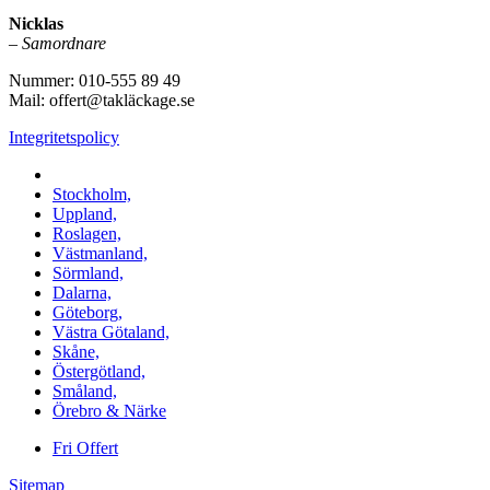
Nicklas
–
Samordnare
Nummer: 010-555 89 49
Mail: offert@takläckage.se
Integritetspolicy
Vi utför arbeten i b.la:
Stockholm,
Uppland,
Roslagen,
Västmanland,
Sörmland,
Dalarna,
Göteborg,
Västra Götaland,
Skåne,
Östergötland,
Småland,
Örebro & Närke
Fri Offert
Sitemap