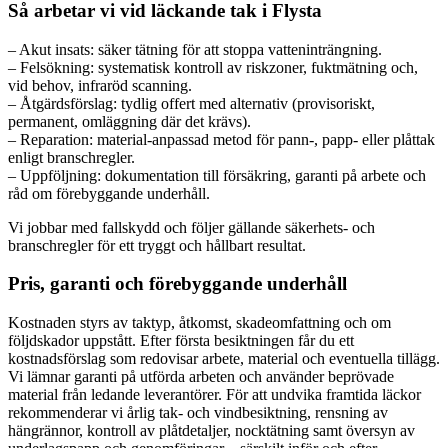
Så arbetar vi vid läckande tak i Flysta
– Akut insats: säker tätning för att stoppa vatteninträngning.
– Felsökning: systematisk kontroll av riskzoner, fuktmätning och,
vid behov, infraröd scanning.
– Åtgärdsförslag: tydlig offert med alternativ (provisoriskt,
permanent, omläggning där det krävs).
– Reparation: material-anpassad metod för pann-, papp- eller plåttak
enligt branschregler.
– Uppföljning: dokumentation till försäkring, garanti på arbete och
råd om förebyggande underhåll.
Vi jobbar med fallskydd och följer gällande säkerhets- och
branschregler för ett tryggt och hållbart resultat.
Pris, garanti och förebyggande underhåll
Kostnaden styrs av taktyp, åtkomst, skadeomfattning och om
följdskador uppstått. Efter första besiktningen får du ett
kostnadsförslag som redovisar arbete, material och eventuella tillägg.
Vi lämnar garanti på utförda arbeten och använder beprövade
material från ledande leverantörer. För att undvika framtida läckor
rekommenderar vi årlig tak- och vindbesiktning, rensning av
hängrännor, kontroll av plåtdetaljer, nocktätning samt översyn av