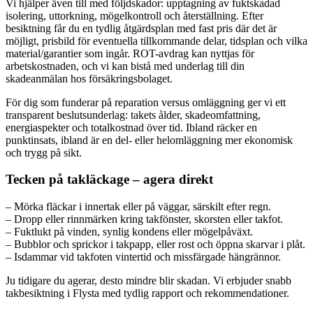
Vi hjälper även till med följdskador: upptagning av fuktskadad
isolering, uttorkning, mögelkontroll och återställning. Efter
besiktning får du en tydlig åtgärdsplan med fast pris där det är
möjligt, prisbild för eventuella tillkommande delar, tidsplan och vilka
material/garantier som ingår. ROT-avdrag kan nyttjas för
arbetskostnaden, och vi kan bistå med underlag till din
skadeanmälan hos försäkringsbolaget.
För dig som funderar på reparation versus omläggning ger vi ett
transparent beslutsunderlag: takets ålder, skadeomfattning,
energiaspekter och totalkostnad över tid. Ibland räcker en
punktinsats, ibland är en del- eller helomläggning mer ekonomisk
och trygg på sikt.
Tecken på takläckage – agera direkt
– Mörka fläckar i innertak eller på väggar, särskilt efter regn.
– Dropp eller rinnmärken kring takfönster, skorsten eller takfot.
– Fuktlukt på vinden, synlig kondens eller mögelpåväxt.
– Bubblor och sprickor i takpapp, eller rost och öppna skarvar i plåt.
– Isdammar vid takfoten vintertid och missfärgade hängrännor.
Ju tidigare du agerar, desto mindre blir skadan. Vi erbjuder snabb
takbesiktning i Flysta med tydlig rapport och rekommendationer.