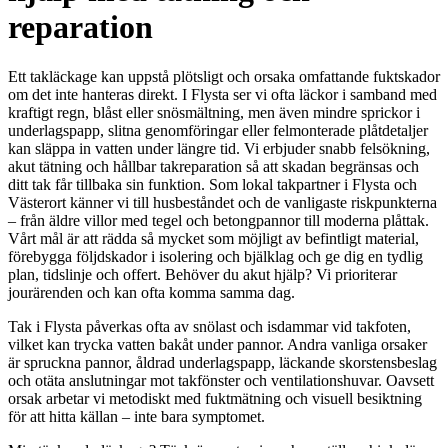
reparation
Ett takläckage kan uppstå plötsligt och orsaka omfattande fuktskador
om det inte hanteras direkt. I Flysta ser vi ofta läckor i samband med
kraftigt regn, blåst eller snösmältning, men även mindre sprickor i
underlagspapp, slitna genomföringar eller felmonterade plåtdetaljer
kan släppa in vatten under längre tid. Vi erbjuder snabb felsökning,
akut tätning och hållbar takreparation så att skadan begränsas och
ditt tak får tillbaka sin funktion. Som lokal takpartner i Flysta och
Västerort känner vi till husbeståndet och de vanligaste riskpunkterna
– från äldre villor med tegel och betongpannor till moderna plåttak.
Vårt mål är att rädda så mycket som möjligt av befintligt material,
förebygga följdskador i isolering och bjälklag och ge dig en tydlig
plan, tidslinje och offert. Behöver du akut hjälp? Vi prioriterar
jourärenden och kan ofta komma samma dag.
Tak i Flysta påverkas ofta av snölast och isdammar vid takfoten,
vilket kan trycka vatten bakåt under pannor. Andra vanliga orsaker
är spruckna pannor, åldrad underlagspapp, läckande skorstensbeslag
och otäta anslutningar mot takfönster och ventilationshuvar. Oavsett
orsak arbetar vi metodiskt med fuktmätning och visuell besiktning
för att hitta källan – inte bara symptomet.