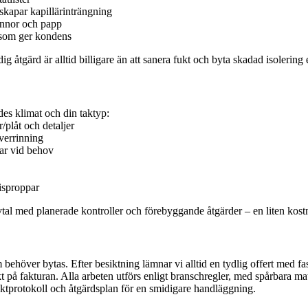
skapar kapillärinträngning
pannor och papp
on som ger kondens
 åtgärd är alltid billigare än att sanera fukt och byta skadad isolering e
es klimat och din taktyp:
/plåt och detaljer
verrinning
gar vid behov
isproppar
vtal med planerade kontroller och förebyggande åtgärder – en liten kost
behöver bytas. Efter besiktning lämnar vi alltid en tydlig offert med 
kt på fakturan. Alla arbeten utförs enligt branschregler, med spårbara ma
uktprotokoll och åtgärdsplan för en smidigare handläggning.