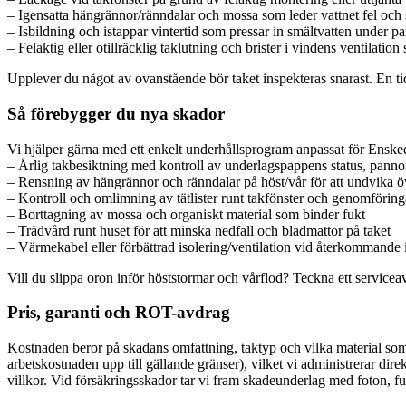
– Igensatta hängrännor/ränndalar och mossa som leder vattnet fel och 
– Isbildning och istappar vintertid som pressar in smältvatten under 
– Felaktig eller otillräcklig taklutning och brister i vindens ventilati
Upplever du något av ovanstående bör taket inspekteras snarast. En tidig
Så förebygger du nya skador
Vi hjälper gärna med ett enkelt underhållsprogram anpassat för Ensked
– Årlig takbesiktning med kontroll av underlagspappens status, pannor
– Rensning av hängrännor och ränndalar på höst/vår för att undvika ö
– Kontroll och omlimning av tätlister runt takfönster och genomförin
– Borttagning av mossa och organiskt material som binder fukt
– Trädvård runt huset för att minska nedfall och bladmattor på taket
– Värmekabel eller förbättrad isolering/ventilation vid återkommande 
Vill du slippa oron inför höststormar och vårflod? Teckna ett servicea
Pris, garanti och ROT-avdrag
Kostnaden beror på skadans omfattning, taktyp och vilka material som 
arbetskostnaden upp till gällande gränser), vilket vi administrerar dire
villkor. Vid försäkringsskador tar vi fram skadeunderlag med foton, f