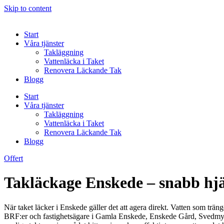
Skip to content
Start
Våra tjänster
Takläggning
Vattenläcka i Taket
Renovera Läckande Tak
Blogg
Start
Våra tjänster
Takläggning
Vattenläcka i Taket
Renovera Läckande Tak
Blogg
Offert
Takläckage Enskede – snabb hjä
När taket läcker i Enskede gäller det att agera direkt. Vatten som trä
BRF:er och fastighetsägare i Gamla Enskede, Enskede Gård, Svedmyra