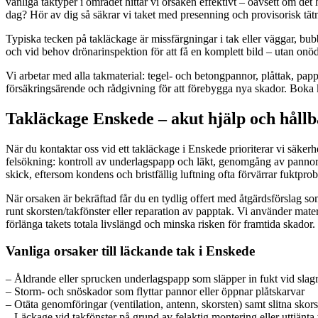
vanliga taktyper i området hittar vi orsaken effektivt – oavsett om d
dag? Hör av dig så säkrar vi taket med presenning och provisorisk tät
Typiska tecken på takläckage är missfärgningar i tak eller väggar, bub
och vid behov drönarinspektion för att få en komplett bild – utan onödi
Vi arbetar med alla takmaterial: tegel- och betongpannor, plåttak, pap
försäkringsärende och rådgivning för att förebygga nya skador. Boka ko
Takläckage Enskede – akut hjälp och hållb
När du kontaktar oss vid ett takläckage i Enskede prioriterar vi säkerh
felsökning: kontroll av underlagspapp och läkt, genomgång av pannor el
skick, eftersom kondens och bristfällig luftning ofta förvärrar fuktpro
När orsaken är bekräftad får du en tydlig offert med åtgärdsförslag 
runt skorsten/takfönster eller reparation av papptak. Vi använder mater
förlänga takets totala livslängd och minska risken för framtida skador.
Vanliga orsaker till läckande tak i Enskede
– Åldrande eller sprucken underlagspapp som släpper in fukt vid slag
– Storm- och snöskador som flyttar pannor eller öppnar plåtskarvar
– Otäta genomföringar (ventilation, antenn, skorsten) samt slitna skor
– Läckage vid takfönster på grund av felaktig montering eller uttjänta t