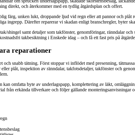
et handlar om sprucken underlagspapp, skadade skorstensbeslag, läckande
ning direkt, och återkommer med en tydlig åtgärdsplan och offert.
blig färg, unken lukt, droppande ljud vid regn eller att pannor och plåt
ga ingrepp. Därefter reparerar vi skadan enligt branschregler, byter ska
ptak/shingel samt detaljer som takfönster, genomföringar, ränndalar och
stnadsfri takbesiktning i Enskede idag – och få ett fast pris på åtgärde
ara reparationer
et och snabb tätning. Först stoppar vi inflödet med presenning, tätmassa
ler plåt, inspektion av ränndalar, takfotsdetaljer, takfönster och geno
blem.
som kan omfatta byte av underlagspapp, komplettering av läkt, omläggni
ial från erkända tillverkare och följer gällande monteringsanvisningar o
regn
stensbeslag
ätlister