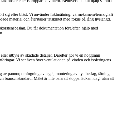
 takfönster eller isproppar på vintern. Behöver du akut hjälp samma
 rört sig efter blåst. Vi använder fuktmätning, värmekamera/termografi
dade material och återställer tätskiktet med fokus på lång livslängd.
 skorstensbeslag. Du får dokumentation före/efter, hjälp med
n.
 eller utbyte av skadade detaljer. Därefter gör vi en noggrann
mföringar. Vi ser även över ventilationen på vinden och isoleringens
ng av pannor, omfogning av tegel, montering av nya beslag, tätning
ch branschstandard. Målet är inte bara att stoppa läckan idag, utan att