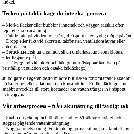
mögel.
Tecken på takläckage du inte ska ignorera
– Mörka fläckar eller bubblor i innertak och väggar, särskilt efter
regn eller snösmältning
– Fuktig lukt på vinden, missfärgad råspont eller synlig mögelpåväxt
– Dropp eller fukt vid skorsten, takfönster, ventilationshuvar eller
antennfästen
– Spruckna/nerskjutna pannor, sliten underlagspapp som blottas,
eller flagande plåt
– Ispåbyggnad vid takfot och hängrännor (istappar kan tyda på
bristfällig ventilation och orsaka bakläckage)
Ju tidigare du agerar, desto mindre blir risken för omfattande skador
på isolering, elinstallationer och konstruktion. Ett litet läckage kan
snabbt utvecklas till stora kostnader om vatten tränger in i råspont
och väggar.
Vår arbetsprocess – från akuttätning till färdigt tak
– Snabb utryckning och tillfällig tätning: Vi säkrar området och
stoppar pågående vatteninträngning.
– Noggrann felsökning: Fuktmätning, provspolning och kontroll av
vind, genomföringar och takdetaljer.