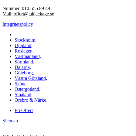
Nummer: 010-555 89 49
Mail: offert@takläckage.se
Integritetspolicy
Vi utför arbeten i b.la:
Stockholm,
Uppland,
Roslagen,
Västmanland,
Sörmland,
Dalarna,
Göteborg,
Västra Götaland,
Skåne,
Östergötland,
Småland,
Örebro & Närke
Fri Offert
Sitemap