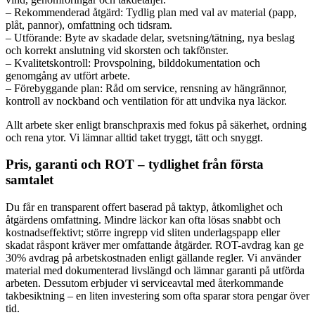
– Rekommenderad åtgärd: Tydlig plan med val av material (papp,
plåt, pannor), omfattning och tidsram.
– Utförande: Byte av skadade delar, svetsning/tätning, nya beslag
och korrekt anslutning vid skorsten och takfönster.
– Kvalitetskontroll: Provspolning, bilddokumentation och
genomgång av utfört arbete.
– Förebyggande plan: Råd om service, rensning av hängrännor,
kontroll av nockband och ventilation för att undvika nya läckor.
Allt arbete sker enligt branschpraxis med fokus på säkerhet, ordning
och rena ytor. Vi lämnar alltid taket tryggt, tätt och snyggt.
Pris, garanti och ROT – tydlighet från första
samtalet
Du får en transparent offert baserad på taktyp, åtkomlighet och
åtgärdens omfattning. Mindre läckor kan ofta lösas snabbt och
kostnadseffektivt; större ingrepp vid sliten underlagspapp eller
skadat råspont kräver mer omfattande åtgärder. ROT-avdrag kan ge
30% avdrag på arbetskostnaden enligt gällande regler. Vi använder
material med dokumenterad livslängd och lämnar garanti på utförda
arbeten. Dessutom erbjuder vi serviceavtal med återkommande
takbesiktning – en liten investering som ofta sparar stora pengar över
tid.