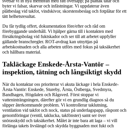
svetsar vi in nya membran med rätt överlapp; på plåttak tätar och
byter vi falsar, skarvar och infästningar. Vi uppdaterar även
plåtbeslag vid takfot, vindskivor, skorstensbeslag och fotplåtar för ett
tätt helhetsresultat.
Du får tydlig offert, dokumentation före/efter och råd om
förebyggande underhåll. Vi hjälper gärna till i kontakten med
försäkringsbolag vid fuktskador och ser till att arbetet uppfyller
gällande branschregler. ROT-avdrag kan utnyttjas på
arbetskostnaden och alla arbeten utförs med fokus på taksäkerhet
och hållbara material.
Takläckage Enskede-Årsta-Vantör –
inspektion, tätning och långsiktigt skydd
När du kontaktar oss prioriterar vi akuta läckage i hela Enskede-
Årsta-Vantör: Enskede, Stureby, Årsta, Östberga, Svedmyra,
Bandhagen, Högdalen och Rågsved. Först stoppar vi
vatteninträngningen, därefter gör vi en grundlig diagnos så du
slipper återkommande problem. Vi kontrollerar taklutning,
ventilation vid takfot och nock, status på underlagspapp, råspont och
genomföringar (ventil, taklucka, takfönster) samt ser över
snörasskydd och taksäkerhet. Målet är inte bara att laga – vi vill
förlänga takets livslängd och skydda byggnaden mot fukt och