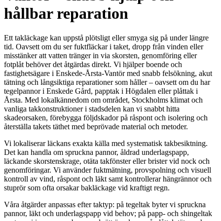
hållbar reparation
Ett takläckage kan uppstå plötsligt eller smyga sig på under längre
tid. Oavsett om du ser fuktfläckar i taket, dropp från vinden eller
misstänker att vatten tränger in via skorsten, genomföring eller
fotplåt behöver det åtgärdas direkt. Vi hjälper boende och
fastighetsägare i Enskede-Årsta-Vantör med snabb felsökning, akut
tätning och långsiktiga reparationer som håller – oavsett om du har
tegelpannor i Enskede Gård, papptak i Högdalen eller plåttak i
Årsta. Med lokalkännedom om området, Stockholms klimat och
vanliga takkonstruktioner i stadsdelen kan vi snabbt hitta
skadeorsaken, förebygga följdskador på råspont och isolering och
återställa takets täthet med beprövade material och metoder.
Vi lokaliserar läckans exakta källa med systematisk takbesiktning.
Det kan handla om spruckna pannor, åldrad underlagspapp,
läckande skorstenskrage, otäta takfönster eller brister vid nock och
genomföringar. Vi använder fuktmätning, provspolning och visuell
kontroll av vind, råspont och läkt samt kontrollerar hängrännor och
stuprör som ofta orsakar bakläckage vid kraftigt regn.
Våra åtgärder anpassas efter taktyp: på tegeltak byter vi spruckna
pannor, läkt och underlagspapp vid behov; på papp- och shingeltak