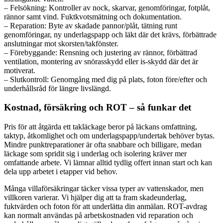
– Felsökning: Kontroller av nock, skarvar, genomföringar, fotplåt,
rännor samt vind. Fuktkvotsmätning och dokumentation.
– Reparation: Byte av skadade pannor/plåt, tätning runt
genomföringar, ny underlagspapp och läkt där det krävs, förbättrade
anslutningar mot skorsten/takfönster.
– Förebyggande: Rensning och justering av rännor, förbättrad
ventilation, montering av snörasskydd eller is-skydd där det är
motiverat.
– Slutkontroll: Genomgång med dig på plats, foton före/efter och
underhållsråd för längre livslängd.
Kostnad, försäkring och ROT – så funkar det
Pris för att åtgärda ett takläckage beror på läckans omfattning,
taktyp, åtkomlighet och om underlagspapp/undertak behöver bytas.
Mindre punktreparationer är ofta snabbare och billigare, medan
läckage som spridit sig i underlag och isolering kräver mer
omfattande arbete. Vi lämnar alltid tydlig offert innan start och kan
dela upp arbetet i etapper vid behov.
Många villaförsäkringar täcker vissa typer av vattenskador, men
villkoren varierar. Vi hjälper dig att ta fram skadeunderlag,
fuktvärden och foton för att underlätta din anmälan. ROT-avdrag
kan normalt användas på arbetskostnaden vid reparation och