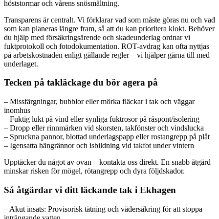
höststormar och vårens snösmältning.
Transparens är centralt. Vi förklarar vad som måste göras nu och vad
som kan planeras längre fram, så att du kan prioritera klokt. Behöver
du hjälp med försäkringsärende och skadeunderlag ordnar vi
fuktprotokoll och fotodokumentation. ROT-avdrag kan ofta nyttjas
på arbetskostnaden enligt gällande regler – vi hjälper gärna till med
underlaget.
Tecken på takläckage du bör agera på
– Missfärgningar, bubblor eller mörka fläckar i tak och väggar
inomhus
– Fuktig lukt på vind eller synliga fuktrosor på råspont/isolering
– Dropp eller rinnmärken vid skorsten, takfönster och vindslucka
– Spruckna pannor, blottad underlagspapp eller rostangrepp på plåt
– Igensatta hängrännor och isbildning vid takfot under vintern
Upptäcker du något av ovan – kontakta oss direkt. En snabb åtgärd
minskar risken för mögel, rötangrepp och dyra följdskador.
Så åtgärdar vi ditt läckande tak i Ekhagen
– Akut insats: Provisorisk tätning och vädersäkring för att stoppa
inträngande vatten.