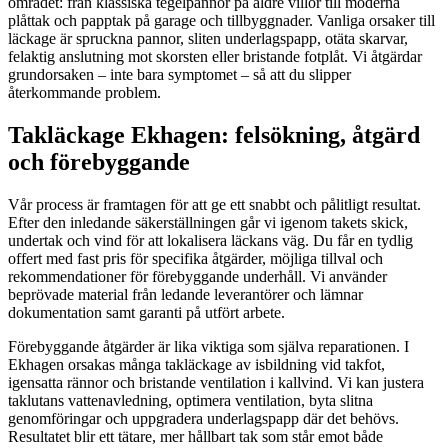
området: från klassiska tegelpannor på äldre villor till moderna
plåttak och papptak på garage och tillbyggnader. Vanliga orsaker till
läckage är spruckna pannor, sliten underlagspapp, otäta skarvar,
felaktig anslutning mot skorsten eller bristande fotplåt. Vi åtgärdar
grundorsaken – inte bara symptomet – så att du slipper
återkommande problem.
Takläckage Ekhagen: felsökning, åtgärd
och förebyggande
Vår process är framtagen för att ge ett snabbt och pålitligt resultat.
Efter den inledande säkerställningen går vi igenom takets skick,
undertak och vind för att lokalisera läckans väg. Du får en tydlig
offert med fast pris för specifika åtgärder, möjliga tillval och
rekommendationer för förebyggande underhåll. Vi använder
beprövade material från ledande leverantörer och lämnar
dokumentation samt garanti på utfört arbete.
Förebyggande åtgärder är lika viktiga som själva reparationen. I
Ekhagen orsakas många takläckage av isbildning vid takfot,
igensatta rännor och bristande ventilation i kallvind. Vi kan justera
taklutans vattenavledning, optimera ventilation, byta slitna
genomföringar och uppgradera underlagspapp där det behövs.
Resultatet blir ett tätare, mer hållbart tak som står emot både