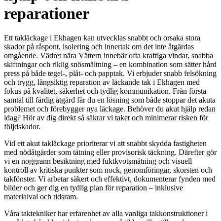
reparationer
Ett takläckage i Ekhagen kan utvecklas snabbt och orsaka stora
skador på råspont, isolering och innertak om det inte åtgärdas
omgående. Vädret nära Vättern innebär ofta kraftiga vindar, snabba
skiftningar och riklig snösmältning – en kombination som sätter hård
press på både tegel-, plåt- och papptak. Vi erbjuder snabb felsökning
och trygg, långsiktig reparation av läckande tak i Ekhagen med
fokus på kvalitet, säkerhet och tydlig kommunikation. Från första
samtal till färdig åtgärd får du en lösning som både stoppar det akuta
problemet och förebygger nya läckage. Behöver du akut hjälp redan
idag? Hör av dig direkt så säkrar vi taket och minimerar risken för
följdskador.
Vid ett akut takläckage prioriterar vi att snabbt skydda fastigheten
med nödåtgärder som tätning eller provisorisk täckning. Därefter gör
vi en noggrann besiktning med fuktkvotsmätning och visuell
kontroll av kritiska punkter som nock, genomföringar, skorsten och
takfönster. Vi arbetar säkert och effektivt, dokumenterar fynden med
bilder och ger dig en tydlig plan för reparation – inklusive
materialval och tidsram.
Våra taktekniker har erfarenhet av alla vanliga takkonstruktioner i