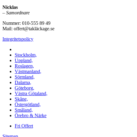
Nicklas
–
Samordnare
Nummer: 010-555 89 49
Mail: offert@takläckage.se
Integritetspolicy
Vi utför arbeten i b.la:
Stockholm,
Uppland,
Roslagen,
Västmanland,
Sörmland,
Dalarna,
Göteborg,
Västra Götaland,
Skåne,
Östergötland,
Småland,
Örebro & Närke
Fri Offert
Sitemap