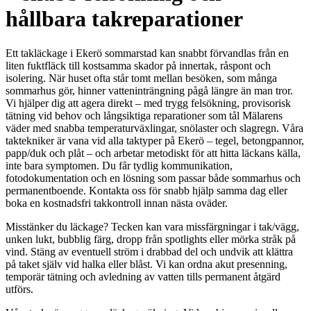
hållbara takreparationer
Ett takläckage i Ekerö sommarstad kan snabbt förvandlas från en
liten fuktfläck till kostsamma skador på innertak, råspont och
isolering. När huset ofta står tomt mellan besöken, som många
sommarhus gör, hinner vatteninträngning pågå längre än man tror.
Vi hjälper dig att agera direkt – med trygg felsökning, provisorisk
tätning vid behov och långsiktiga reparationer som tål Mälarens
väder med snabba temperaturväxlingar, snölaster och slagregn. Våra
taktekniker är vana vid alla taktyper på Ekerö – tegel, betongpannor,
papp/duk och plåt – och arbetar metodiskt för att hitta läckans källa,
inte bara symptomen. Du får tydlig kommunikation,
fotodokumentation och en lösning som passar både sommarhus och
permanentboende. Kontakta oss för snabb hjälp samma dag eller
boka en kostnadsfri takkontroll innan nästa oväder.
Misstänker du läckage? Tecken kan vara missfärgningar i tak/vägg,
unken lukt, bubblig färg, dropp från spotlights eller mörka stråk på
vind. Stäng av eventuell ström i drabbad del och undvik att klättra
på taket själv vid halka eller blåst. Vi kan ordna akut presenning,
temporär tätning och avledning av vatten tills permanent åtgärd
utförs.