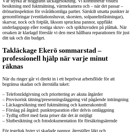
Vår styrka är noggrann läckagesökning. Vi kombinerar visuell
besiktning med fuktmätning, värmekamera och – när det passar –
drönarinspektion för svåråtkomliga partier. Särskilt utsatta punkter är
genomföringar (ventilationshuvar, skorsten, solpanelinfästningar),
skarvar, nock och fotplåt, liksom spruckna pannor, uppfläkt
underlagspapp eller rostiga skruv- och spikhuvuden på plåttak. När
orsaken är klarlagd föreslår vi den mest hållbara reparationen för just
ditt tak och din budget.
Takläckage Ekerö sommarstad –
professionell hjälp när varje minut
räknas
När du ringer går vi direkt in i ett beprövat arbetsflöde för att
begränsa skadan och återställa taket:
– Telefonrådgivning och prioritering av akuta åtgärder
– Provisorisk tätning/presenningsläggning vid pågående inträngning
– Läckagesökning med fuktmätning och kamerakontroll
– Förslag på åtgärd: punktreparation eller delvis omläggning
– Tydlig offert med fasta priser där det är möjligt
– Slutbesiktning och fotodokumentation för försäkringsärende
För tegeltak byter vi skadade pannor, återställer läkt och