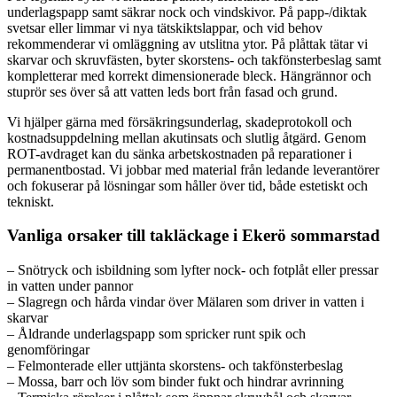
underlagspapp samt säkrar nock och vindskivor. På papp-/diktak
svetsar eller limmar vi nya tätskiktslappar, och vid behov
rekommenderar vi omläggning av utslitna ytor. På plåttak tätar vi
skarvar och skruvfästen, byter skorstens- och takfönsterbeslag samt
kompletterar med korrekt dimensionerade bleck. Hängrännor och
stuprör ses över så att vatten leds bort från fasad och grund.
Vi hjälper gärna med försäkringsunderlag, skadeprotokoll och
kostnadsuppdelning mellan akutinsats och slutlig åtgärd. Genom
ROT-avdraget kan du sänka arbetskostnaden på reparationer i
permanentbostad. Vi jobbar med material från ledande leverantörer
och fokuserar på lösningar som håller över tid, både estetiskt och
tekniskt.
Vanliga orsaker till takläckage i Ekerö sommarstad
– Snötryck och isbildning som lyfter nock- och fotplåt eller pressar
in vatten under pannor
– Slagregn och hårda vindar över Mälaren som driver in vatten i
skarvar
– Åldrande underlagspapp som spricker runt spik och
genomföringar
– Felmonterade eller uttjänta skorstens- och takfönsterbeslag
– Mossa, barr och löv som binder fukt och hindrar avrinning