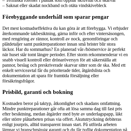
– Termiska rörelser i plåttak som öppnar skruvhål och skarvar
– Saknat eller skadat nockband och otäta vindskivebleck
Förebyggande underhåll som sparar pengar
Det mest kostnadseffektiva du kan göra är att förebygga. Vi erbjuder
återkommande takbesiktning, gärna inför och efter vintersäsongen,
med rengöring av rännor, kontroll av nock, genomföringar och
plåtdetaljer samt punktreparationer innan små brister blir stora
läckor. Har du sommarhus? En planerad vår-/höstservice är perfekt
när huset står tomt längre perioder. Efter storm rekommenderar vi en
snabb visuell kontroll eller drönaröversyn för att säkerställa att
pannor, beslag och preskriverade skarvar sitter som de ska. Med ett
enkelt serviceavtal får du prioriterade tider, åtgärdslista och
dokumentation att spara för framtida försäljning eller
försäkringsfrågor.
Prisbild, garanti och bokning
Kostnaden beror på taktyp, åtkomlighet och skadans omfattning.
Mindre punktreparationer går ofta att lösa samma dag till fast pris
efter besiktning, medan åtgärder med byte av underlagspapp, läkt
eller större plåtarbeten prisas via offert. Akututryckning debiteras
enligt jourpris, alltid transparent innan start. På utförda arbeten
lämnar vi branschmässig garanti och du får tydlig dokumentation på