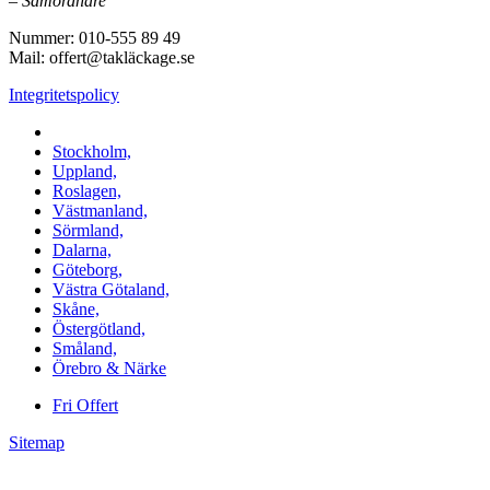
–
Samordnare
Nummer: 010-555 89 49
Mail: offert@takläckage.se
Integritetspolicy
Vi utför arbeten i b.la:
Stockholm,
Uppland,
Roslagen,
Västmanland,
Sörmland,
Dalarna,
Göteborg,
Västra Götaland,
Skåne,
Östergötland,
Småland,
Örebro & Närke
Fri Offert
Sitemap