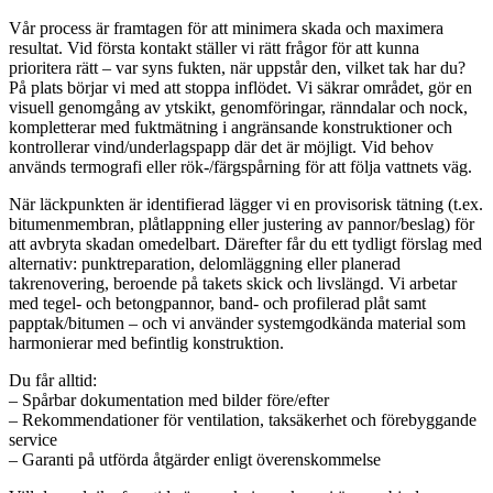
Vår process är framtagen för att minimera skada och maximera
resultat. Vid första kontakt ställer vi rätt frågor för att kunna
prioritera rätt – var syns fukten, när uppstår den, vilket tak har du?
På plats börjar vi med att stoppa inflödet. Vi säkrar området, gör en
visuell genomgång av ytskikt, genomföringar, ränndalar och nock,
kompletterar med fuktmätning i angränsande konstruktioner och
kontrollerar vind/underlagspapp där det är möjligt. Vid behov
används termografi eller rök-/färgspårning för att följa vattnets väg.
När läckpunkten är identifierad lägger vi en provisorisk tätning (t.ex.
bitumenmembran, plåtlappning eller justering av pannor/beslag) för
att avbryta skadan omedelbart. Därefter får du ett tydligt förslag med
alternativ: punktreparation, delomläggning eller planerad
takrenovering, beroende på takets skick och livslängd. Vi arbetar
med tegel- och betongpannor, band- och profilerad plåt samt
papptak/bitumen – och vi använder systemgodkända material som
harmonierar med befintlig konstruktion.
Du får alltid:
– Spårbar dokumentation med bilder före/efter
– Rekommendationer för ventilation, taksäkerhet och förebyggande
service
– Garanti på utförda åtgärder enligt överenskommelse