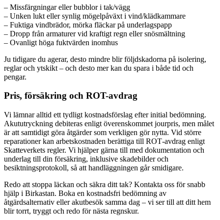
– Missfärgningar eller bubblor i tak/vägg
– Unken lukt eller synlig mögelpåväxt i vind/klädkammare
– Fuktiga vindbrädor, mörka fläckar på underlagspapp
– Dropp från armaturer vid kraftigt regn eller snösmältning
– Ovanligt höga fuktvärden inomhus
Ju tidigare du agerar, desto mindre blir följdskadorna på isolering,
reglar och ytskikt – och desto mer kan du spara i både tid och
pengar.
Pris, försäkring och ROT-avdrag
Vi lämnar alltid ett tydligt kostnadsförslag efter initial bedömning.
Akututryckning debiteras enligt överenskommet jourpris, men målet
är att samtidigt göra åtgärder som verkligen gör nytta. Vid större
reparationer kan arbetskostnaden berättiga till ROT‑avdrag enligt
Skatteverkets regler. Vi hjälper gärna till med dokumentation och
underlag till din försäkring, inklusive skadebilder och
besiktningsprotokoll, så att handläggningen går smidigare.
Redo att stoppa läckan och säkra ditt tak? Kontakta oss för snabb
hjälp i Birkastan. Boka en kostnadsfri bedömning av
åtgärdsalternativ eller akutbesök samma dag – vi ser till att ditt hem
blir torrt, tryggt och redo för nästa regnskur.