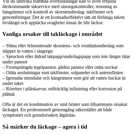
Vill du undvika framtida överraskningar kan vi även erbjuda
återkommande takservice med säsongskontroller, rensning av
hängrännor och kontroll av skorstensbeslag, takfönster och
genomföringar. Det är ett kostnadseffektivt sätt att förlänga takets
livslängd och upptäcka svagheter innan de blir läckor.
Vanliga orsaker till takläckage i området
– Slitna eller felmonterade skorstens- och ventilationsbeslag som
släpper in vatten i slagregn
– Sprucken eller åldrad takpapp/underlagspapp som inte längre tätar
under pannor
– Frostsprängda tegelpannor, glidna pannor eller otäta nockar
– Otäta anslutningar runt takfönster, solpaneler och antennfästen
– Igensatta ränndalar och hängrännor som gör att vatten backar in
under taket
– Rörelser i plåtskarvar, otillräcklig infästning eller korrosion på
plåttak
Ofta är det en kombination av små brister som tillsammans orsakar
läckaget. En professionell genomgång säkerställer att både
symptomet och grundorsaken åtgärdas.
Så märker du läckage – agera i tid