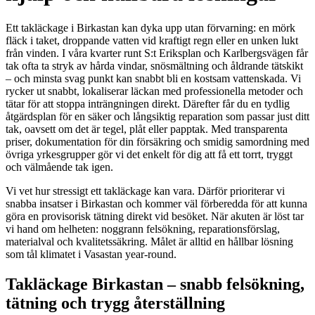
Ett takläckage i Birkastan kan dyka upp utan förvarning: en mörk
fläck i taket, droppande vatten vid kraftigt regn eller en unken lukt
från vinden. I våra kvarter runt S:t Eriksplan och Karlbergsvägen får
tak ofta ta stryk av hårda vindar, snösmältning och åldrande tätskikt
– och minsta svag punkt kan snabbt bli en kostsam vattenskada. Vi
rycker ut snabbt, lokaliserar läckan med professionella metoder och
tätar för att stoppa inträngningen direkt. Därefter får du en tydlig
åtgärdsplan för en säker och långsiktig reparation som passar just ditt
tak, oavsett om det är tegel, plåt eller papptak. Med transparenta
priser, dokumentation för din försäkring och smidig samordning med
övriga yrkesgrupper gör vi det enkelt för dig att få ett torrt, tryggt
och välmående tak igen.
Vi vet hur stressigt ett takläckage kan vara. Därför prioriterar vi
snabba insatser i Birkastan och kommer väl förberedda för att kunna
göra en provisorisk tätning direkt vid besöket. När akuten är löst tar
vi hand om helheten: noggrann felsökning, reparationsförslag,
materialval och kvalitetssäkring. Målet är alltid en hållbar lösning
som tål klimatet i Vasastan year‑round.
Takläckage Birkastan – snabb felsökning,
tätning och trygg återställning