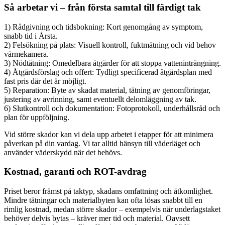
Så arbetar vi – från första samtal till färdigt tak
1) Rådgivning och tidsbokning: Kort genomgång av symptom,
snabb tid i Årsta.
2) Felsökning på plats: Visuell kontroll, fuktmätning och vid behov
värmekamera.
3) Nödtätning: Omedelbara åtgärder för att stoppa vatteninträngning.
4) Åtgärdsförslag och offert: Tydligt specificerad åtgärdsplan med
fast pris där det är möjligt.
5) Reparation: Byte av skadat material, tätning av genomföringar,
justering av avrinning, samt eventuellt delomläggning av tak.
6) Slutkontroll och dokumentation: Fotoprotokoll, underhållsråd och
plan för uppföljning.
Vid större skador kan vi dela upp arbetet i etapper för att minimera
påverkan på din vardag. Vi tar alltid hänsyn till väderläget och
använder väderskydd när det behövs.
Kostnad, garanti och ROT-avdrag
Priset beror främst på taktyp, skadans omfattning och åtkomlighet.
Mindre tätningar och materialbyten kan ofta lösas snabbt till en
rimlig kostnad, medan större skador – exempelvis när underlagstaket
behöver delvis bytas – kräver mer tid och material. Oavsett