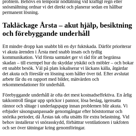
problem. Behövs en temporär nödtätning vid kraftigt regn eller
snösmältning ordnar vi det direkt och planerar sedan en hållbar
permanent lösning.
Takläckage Årsta – akut hjälp, besiktning
och förebyggande underhåll
Ett mindre dropp kan snabbt bli en dyr fuktskada. Därför prioriterar
vi akuta ärenden i Årsta med snabb insats och tydlig
kommunikation. Vid första samtalet ger vi råd för att begränsa
skadan – till exempel hur du skyddar ytskikt och möbler – och bokar
ett snabbt besök. Väl på plats lokaliserar vi läckans källa, åtgärdar
det akuta och föreslår en lösning som håller över tid. Efter avslutat
arbete får du en rapport med bilder, mätvärden och
rekommendationer för underhåll.
Förebyggande underhåll är ofta det mest kostnadseffektiva. En årlig
takkontroll fångar upp sprickor i pannor, lösa beslag, igensatta
rännor och slitage i underlagspapp innan problemen blir akuta. Vi
erbjuder säsongsanpassade genomgångar efter höststormar och
snörika perioder, då Årstas tak ofta utsätts för extra belastning. Vid
behov installerar vi snörasskydd, förbättrar ventilationen i takfoten
och ser över tätningar kring genomföringar.