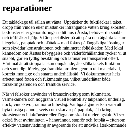
reparationer
Ett takläckage tål sällan att vänta. Upptäcker du fuktfläckar i taket,
dropp från vinden eller misstänker inträngande vatten kring skorsten,
takfönster eller genomföringar i ditt hus i Årsta, behöver du snabb
och träffsäker hjälp. Vi är specialister på att spåra och åtgärda läckor
i tegeltak, papptak och plåttak – med fokus på långsiktiga lösningar
som skyddar konstruktionen och minimerar följdskador. Med lokal
kännedom om Årstas bebyggelse och väderförhållanden rycker vi ut
snabbt, gör en tydlig besiktning och lämnar en transparent offert.
Vårt mål är att stoppa läckan omgående, återställa takets funktion
och samtidigt förebygga framtida problem genom rätt materialval,
korrekt montage och smarta underhållsråd. Vi dokumenterar hela
arbetet med foton och fuktmätningar, vilket underlättar både
försäkringsärenden och framtida service.
När vi felsöker använder vi branschverktyg som fuktmätare,
värmekamera och noggrann visuell kontroll av takpannor, underlag,
nock, vindskivor, rännor och beslag. Vanliga åtgärder kan vara att
byta trasiga pannor, svetsa om skarvar på papptak, täta kring
skorstenar och takfönster eller lägga om skadat underlagstak. Vi ser
också över avrinningen – hängrännor, stuprör och fotplåt – eftersom
effektiv vattenavledning är avgörande för att undvika återkommande