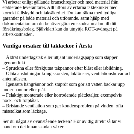
Vi arbetar enligt gällande branschregler och med material från
etablerade leverantörer. Allt utförs av erfarna taktekniker med
korrekt fallskydd och taksäkerhet. Du kan räkna med tydliga
garantier på både material och utförande, samt hjälp med
dokumentation om du behöver göra en skadeanmälan till ditt
försäkringsbolag. Självklart kan du utnyttja ROT-avdraget på
arbetskostnaden.
Vanliga orsaker till takläckor i Årsta
– Åldrat underlagstak eller uttjänt underlagspapp som släpper
igenom fukt.
– Spruckna eller förskjutna takpannor efter blåst eller isbildning.
– Otäta anslutningar kring skorsten, takfönster, ventilationshuvar och
antennfästen.
– Igensatta hängrännor och stuprör som gör att vatten backar upp
under pannor eller plåt.
– Felaktigt monterade eller korroderade plåtdetaljer, exempelvis
nock- och fotplåtar.
– Bristande ventilation som ger kondensproblem på vinden, ofta
misstolkat som läckage.
Ser du något av ovanstående tecken? Hör av dig direkt så tar vi
hand om det innan skadan växer.