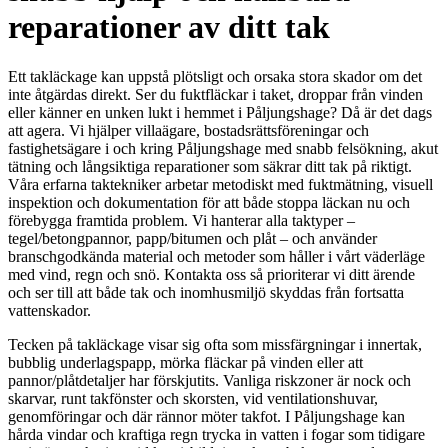
reparationer av ditt tak
Ett takläckage kan uppstå plötsligt och orsaka stora skador om det
inte åtgärdas direkt. Ser du fuktfläckar i taket, droppar från vinden
eller känner en unken lukt i hemmet i Påljungshage? Då är det dags
att agera. Vi hjälper villaägare, bostadsrättsföreningar och
fastighetsägare i och kring Påljungshage med snabb felsökning, akut
tätning och långsiktiga reparationer som säkrar ditt tak på riktigt.
Våra erfarna taktekniker arbetar metodiskt med fuktmätning, visuell
inspektion och dokumentation för att både stoppa läckan nu och
förebygga framtida problem. Vi hanterar alla taktyper –
tegel/betongpannor, papp/bitumen och plåt – och använder
branschgodkända material och metoder som håller i vårt väderläge
med vind, regn och snö. Kontakta oss så prioriterar vi ditt ärende
och ser till att både tak och inomhusmiljö skyddas från fortsatta
vattenskador.
Tecken på takläckage visar sig ofta som missfärgningar i innertak,
bubblig underlagspapp, mörka fläckar på vinden eller att
pannor/plåtdetaljer har förskjutits. Vanliga riskzoner är nock och
skarvar, runt takfönster och skorsten, vid ventilationshuvar,
genomföringar och där rännor möter takfot. I Påljungshage kan
hårda vindar och kraftiga regn trycka in vatten i fogar som tidigare