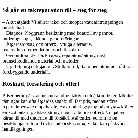
Så går en takreparation till – steg för steg
– Akut åtgärd: Vi säkrar taket och stoppar vatteninträngningen
omedelbart.
– Diagnos: Noggrann besiktning med kontroll av pannor,
underlagspapp, plåt och genomföringar.
– Åtgärdsförslag och offert: Tydliga alternativ,
materialrekommendationer och tidsplan.
– Genomförande: Fackmässig reparation/tätning med
branschgodkända material och metoder.
– Uppföljning och garanti: Slutkontroll, dokumentation och råd för
förebyggande underhåll.
Kostnad, försäkring och offert
Priset beror på skadans omfattning, taktyp och åtkomlighet. Mindre
tätningar kan ofta åtgärdas snabbt till fast pris, medan större
reparationer – exempelvis byte av underlagspapp på en yta – kräver
en kostnadsfri platsbesiktning innan vi lämnar offert. Vi hjälper
gärna till med underlag till försäkringsärenden genom foton,
besiktningsprotokoll och skadebeskrivning, vilket kan påskynda
handläggningen.