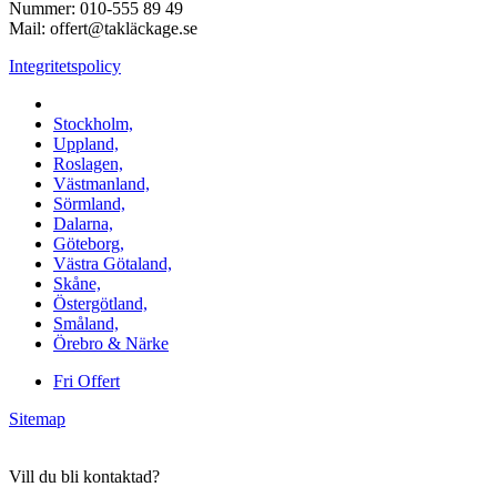
Nummer: 010-555 89 49
Mail: offert@takläckage.se
Integritetspolicy
Vi utför arbeten i b.la:
Stockholm,
Uppland,
Roslagen,
Västmanland,
Sörmland,
Dalarna,
Göteborg,
Västra Götaland,
Skåne,
Östergötland,
Småland,
Örebro & Närke
Fri Offert
Sitemap
Vill du bli kontaktad?