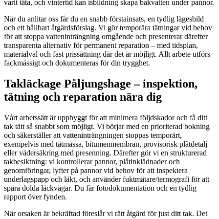
varit täta, och vintertid kan isbildning skapa bakvatten under pannor.
När du anlitar oss får du en snabb förstainsats, en tydlig lägesbild
och ett hållbart åtgärdsförslag. Vi gör temporära tätningar vid behov
för att stoppa vatteninträngning omgående och presenterar därefter
transparenta alternativ för permanent reparation – med tidsplan,
materialval och fast prissättning där det är möjligt. Allt arbete utförs
fackmässigt och dokumenteras för din trygghet.
Takläckage Påljungshage – inspektion,
tätning och reparation nära dig
Vårt arbetssätt är uppbyggt för att minimera följdskador och få ditt
tak tätt så snabbt som möjligt. Vi börjar med en prioriterad bokning
och säkerställer att vatteninträngningen stoppas temporärt,
exempelvis med tätmassa, bitumenmembran, provisorisk plåtdetalj
eller vädersäkring med presenning. Därefter gör vi en strukturerad
takbesiktning: vi kontrollerar pannor, plåtinklädnader och
genomföringar, lyfter på pannor vid behov för att inspektera
underlagspapp och läkt, och använder fuktmätare/termografi för att
spåra dolda läckvägar. Du får fotodokumentation och en tydlig
rapport över fynden.
När orsaken är bekräftad föreslår vi rätt åtgärd för just ditt tak. Det