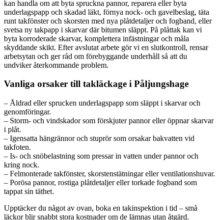
kan handla om att byta spruckna pannor, reparera eller byta
underlagspapp och skadad läkt, förnya nock- och gavelbeslag, täta
runt takfönster och skorsten med nya plåtdetaljer och fogband, eller
svetsa ny takpapp i skarvar där bitumen släppt. På plåttak kan vi
byta korroderade skarvar, komplettera infästningar och måla
skyddande skikt. Efter avslutat arbete gör vi en slutkontroll, rensar
arbetsytan och ger råd om förebyggande underhåll så att du
undviker återkommande problem.
Vanliga orsaker till takläckage i Påljungshage
– Åldrad eller sprucken underlagspapp som släppt i skarvar och
genomföringar.
– Storm- och vindskador som förskjuter pannor eller öppnar skarvar
i plåt.
– Igensatta hängrännor och stuprör som orsakar bakvatten vid
takfoten.
– Is- och snöbelastning som pressar in vatten under pannor och
kring nock.
– Felmonterade takfönster, skorstenstätningar eller ventilationshuvar.
– Porösa pannor, rostiga plåtdetaljer eller torkade fogband som
tappat sin täthet.
Upptäcker du något av ovan, boka en takinspektion i tid – små
läckor blir snabbt stora kostnader om de lämnas utan åtgärd.