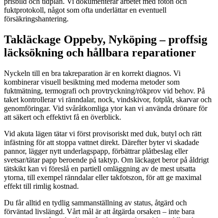
prisbild och tidplan. Vi dokumenterar arbetet med foton och
fuktprotokoll, något som ofta underlättar en eventuell
försäkringshantering.
Takläckage Oppeby, Nyköping – proffsig
läcksökning och hållbara reparationer
Nyckeln till en bra takreparation är en korrekt diagnos. Vi
kombinerar visuell besiktning med moderna metoder som
fuktmätning, termografi och provtryckning/rökprov vid behov. På
taket kontrollerar vi ränndalar, nock, vindskivor, fotplåt, skarvar och
genomföringar. Vid svåråtkomliga ytor kan vi använda drönare för
att säkert och effektivt få en överblick.
Vid akuta lägen tätar vi först provisoriskt med duk, butyl och rätt
infästning för att stoppa vattnet direkt. Därefter byter vi skadade
pannor, lägger nytt underlagspapp, förbättrar plåtbeslag eller
svetsar/tätar papp beroende på taktyp. Om läckaget beror på åldrigt
tätskikt kan vi föreslå en partiell omläggning av de mest utsatta
ytorna, till exempel ränndalar eller takfotszon, för att ge maximal
effekt till rimlig kostnad.
Du får alltid en tydlig sammanställning av status, åtgärd och
förväntad livslängd. Vårt mål är att åtgärda orsaken – inte bara