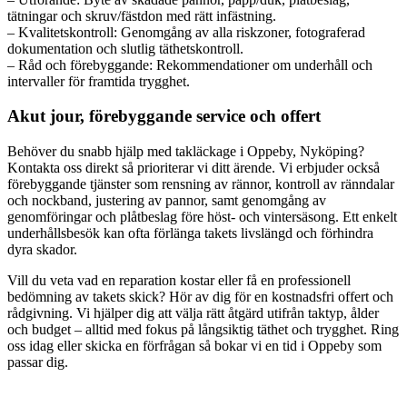
tätningar och skruv/fästdon med rätt infästning.
– Kvalitetskontroll: Genomgång av alla riskzoner, fotograferad
dokumentation och slutlig täthetskontroll.
– Råd och förebyggande: Rekommendationer om underhåll och
intervaller för framtida trygghet.
Akut jour, förebyggande service och offert
Behöver du snabb hjälp med takläckage i Oppeby, Nyköping?
Kontakta oss direkt så prioriterar vi ditt ärende. Vi erbjuder också
förebyggande tjänster som rensning av rännor, kontroll av ränndalar
och nockband, justering av pannor, samt genomgång av
genomföringar och plåtbeslag före höst- och vintersäsong. Ett enkelt
underhållsbesök kan ofta förlänga takets livslängd och förhindra
dyra skador.
Vill du veta vad en reparation kostar eller få en professionell
bedömning av takets skick? Hör av dig för en kostnadsfri offert och
rådgivning. Vi hjälper dig att välja rätt åtgärd utifrån taktyp, ålder
och budget – alltid med fokus på långsiktig täthet och trygghet. Ring
oss idag eller skicka en förfrågan så bokar vi en tid i Oppeby som
passar dig.