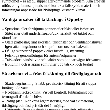
symptomet – så att du slipper återkommande problem. Alla arbeten
utförs enligt branschpraxis med korrekta fallskydd, material och
infästningar anpassade för Nyköpings kustnära klimat.
Vanliga orsaker till takläckage i Oppeby
– Spruckna eller förskjutna pannor efter blåst eller isrörelser
– Slitet eller otätt underlagspapp/duk, särskilt vid takfot och
ränndalar
– Otäta plåtbeslag runt skorsten, takfönster och ventilationshuvar
– Igensatta hängrännor och stuprör som orsakar bakvatten
– Dåliga skarvar på papptak eller bristfällig svetsning
– Felaktiga genomföringar för antenn/solpaneler
– Träskador i vindskivor och takfot som öppnar vägar för vatten
– Isbildning och istappar som lyfter upp tätskikt och beslag
Så arbetar vi – från felsökning till färdiglagat tak
– Skadebegränsning: Snabb provisorisk tätning för att stoppa
inträngande vatten.
– Noggrann läcksökning: Visuell kontroll, fuktmätning och
termografi där det behövs.
– Tydlig plan: Konkreta åtgärdsförslag med val av material,
tidsåtgång och fast pris där det är möjligt.
– Utförande: Byte av skadade pannor, papp/duk, plåtbeslag,