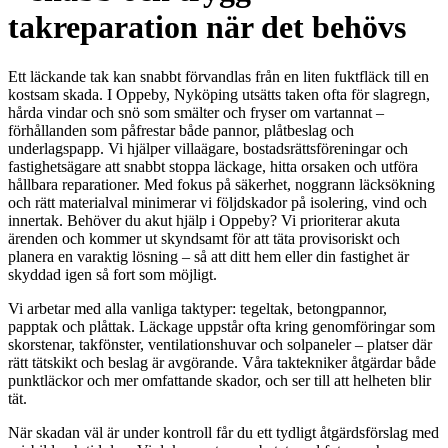
takreparation när det behövs
Ett läckande tak kan snabbt förvandlas från en liten fuktfläck till en
kostsam skada. I Oppeby, Nyköping utsätts taken ofta för slagregn,
hårda vindar och snö som smälter och fryser om vartannat –
förhållanden som påfrestar både pannor, plåtbeslag och
underlagspapp. Vi hjälper villaägare, bostadsrättsföreningar och
fastighetsägare att snabbt stoppa läckage, hitta orsaken och utföra
hållbara reparationer. Med fokus på säkerhet, noggrann läcksökning
och rätt materialval minimerar vi följdskador på isolering, vind och
innertak. Behöver du akut hjälp i Oppeby? Vi prioriterar akuta
ärenden och kommer ut skyndsamt för att täta provisoriskt och
planera en varaktig lösning – så att ditt hem eller din fastighet är
skyddad igen så fort som möjligt.
Vi arbetar med alla vanliga taktyper: tegeltak, betongpannor,
papptak och plåttak. Läckage uppstår ofta kring genomföringar som
skorstenar, takfönster, ventilationshuvar och solpaneler – platser där
rätt tätskikt och beslag är avgörande. Våra taktekniker åtgärdar både
punktläckor och mer omfattande skador, och ser till att helheten blir
tät.
När skadan väl är under kontroll får du ett tydligt åtgärdsförslag med