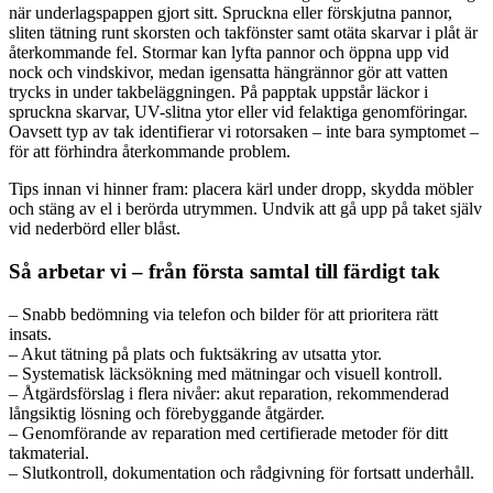
när underlagspappen gjort sitt. Spruckna eller förskjutna pannor,
sliten tätning runt skorsten och takfönster samt otäta skarvar i plåt är
återkommande fel. Stormar kan lyfta pannor och öppna upp vid
nock och vindskivor, medan igensatta hängrännor gör att vatten
trycks in under takbeläggningen. På papptak uppstår läckor i
spruckna skarvar, UV-slitna ytor eller vid felaktiga genomföringar.
Oavsett typ av tak identifierar vi rotorsaken – inte bara symptomet –
för att förhindra återkommande problem.
Tips innan vi hinner fram: placera kärl under dropp, skydda möbler
och stäng av el i berörda utrymmen. Undvik att gå upp på taket själv
vid nederbörd eller blåst.
Så arbetar vi – från första samtal till färdigt tak
– Snabb bedömning via telefon och bilder för att prioritera rätt
insats.
– Akut tätning på plats och fuktsäkring av utsatta ytor.
– Systematisk läcksökning med mätningar och visuell kontroll.
– Åtgärdsförslag i flera nivåer: akut reparation, rekommenderad
långsiktig lösning och förebyggande åtgärder.
– Genomförande av reparation med certifierade metoder för ditt
takmaterial.
– Slutkontroll, dokumentation och rådgivning för fortsatt underhåll.