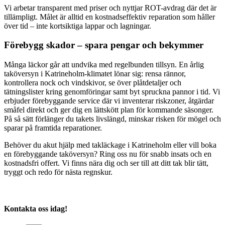
Vi arbetar transparent med priser och nyttjar ROT-avdrag där det är
tillämpligt. Målet är alltid en kostnadseffektiv reparation som håller
över tid – inte kortsiktiga lappar och lagningar.
Förebygg skador – spara pengar och bekymmer
Många läckor går att undvika med regelbunden tillsyn. En årlig
taköversyn i Katrineholm-klimatet lönar sig: rensa rännor,
kontrollera nock och vindskivor, se över plåtdetaljer och
tätningslister kring genomföringar samt byt spruckna pannor i tid. Vi
erbjuder förebyggande service där vi inventerar riskzoner, åtgärdar
småfel direkt och ger dig en lättskött plan för kommande säsonger.
På så sätt förlänger du takets livslängd, minskar risken för mögel och
sparar på framtida reparationer.
Behöver du akut hjälp med takläckage i Katrineholm eller vill boka
en förebyggande taköversyn? Ring oss nu för snabb insats och en
kostnadsfri offert. Vi finns nära dig och ser till att ditt tak blir tätt,
tryggt och redo för nästa regnskur.
Kontakta oss idag!