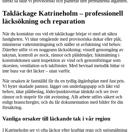
direkt så tätar vi provisoriskt och planerar den permanenta åtgärden.
Takläckage Katrineholm – professionell
läcksökning och reparation
När du kontaktar oss vid ett takläckage börjar vi med att säkra
fastigheten. Vi tätar omgående med provisoriska dukar eller plåt,
minimerar vatteninträngning och ställer ut avfuktning vid behov.
Därefter utför vi en noggrann läcksökning: visuell genomgång av
takytan, kontroll av nock, rännor och plåtdetaljer, fuktmätning i
konstruktionen samt inspektion av vind och genomföringar som
skorsten, ventilation och takfönster. Med bevisad metodik hittar vi
inte bara var det läcker – utan varför.
När orsaken är fastställd får du en tydlig åtgärdsplan med fast pris.
Vi byter skadade pannor, lägger om underlagspapp och läkt vid
behov, tätar plåtbeslag, löder/punktsvetsar tätskikt och ser över
rännor och stuprör för rätt avrinning. Allt arbete utförs säkert och
enligt branschregler, och du får dokumentation med bilder för din
försäkring.
Vanliga orsaker till läckande tak i vår region
I Katrineholm ser vi ofta läckor efter kraftigt regn och snösmältning