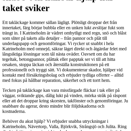
taket sviker
Ett takläckage kommer sällan lägligt. Plötsligt droppar det från
innertaket, färg börjar bubbla eller en unken lukt avslöjar fukt som
trängt in. I Katrineholm är vädret ombytligt med regn, snö och blåst
som sliter på takets alla detaljer – från pannor och plåt till
underlagspapp och genomföringar. Vi rycker ut snabbt i hela
Katrineholm med omnejd, säkrar läget direkt och åtgärdar felet med
långsiktiga lösningar som tål nästa oväder. Oavsett om du har
tegeltak, betongpannor, plåttak eller papptak ser vi till att hitta
orsaken, stoppa läckan och återställa konstruktionen på ett
professionellt och tryggt sätt. Vi dokumenterar skador, hjälper vid
kontakt med försäkringsbolag och erbjuder tydliga offerter – alltid
med fokus på hållbar reparation, säkerhet och ett torrt hem.
Tecken på takläckage kan vara missfärgade fläckar i tak eller på
väggar, sviktande gips, dålig lukt på vinden, mörka stråk på råspont
eller att det droppar kring skorsten, takfönster och genomföringar. Ju
snabbare du agerar, desto mindre blir följdskadorna och
kostnaderna.
Behöver du akut hjälp? Vi erbjuder snabba utryckningar i
Katrineholm, Nävertorp, Valla, Björkvik, Strångsjö och Julita. Ring