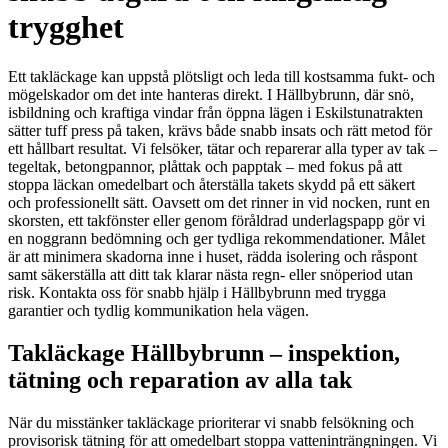
trygghet
Ett takläckage kan uppstå plötsligt och leda till kostsamma fukt- och
mögelskador om det inte hanteras direkt. I Hällbybrunn, där snö,
isbildning och kraftiga vindar från öppna lägen i Eskilstunatrakten
sätter tuff press på taken, krävs både snabb insats och rätt metod för
ett hållbart resultat. Vi felsöker, tätar och reparerar alla typer av tak –
tegeltak, betongpannor, plåttak och papptak – med fokus på att
stoppa läckan omedelbart och återställa takets skydd på ett säkert
och professionellt sätt. Oavsett om det rinner in vid nocken, runt en
skorsten, ett takfönster eller genom föråldrad underlagspapp gör vi
en noggrann bedömning och ger tydliga rekommendationer. Målet
är att minimera skadorna inne i huset, rädda isolering och råspont
samt säkerställa att ditt tak klarar nästa regn- eller snöperiod utan
risk. Kontakta oss för snabb hjälp i Hällbybrunn med trygga
garantier och tydlig kommunikation hela vägen.
Takläckage Hällbybrunn – inspektion,
tätning och reparation av alla tak
När du misstänker takläckage prioriterar vi snabb felsökning och
provisorisk tätning för att omedelbart stoppa vatteninträngningen. Vi