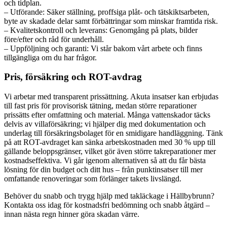
och tidplan.
– Utförande: Säker ställning, proffsiga plåt- och tätskiktsarbeten,
byte av skadade delar samt förbättringar som minskar framtida risk.
– Kvalitetskontroll och leverans: Genomgång på plats, bilder
före/efter och råd för underhåll.
– Uppföljning och garanti: Vi står bakom vårt arbete och finns
tillgängliga om du har frågor.
Pris, försäkring och ROT-avdrag
Vi arbetar med transparent prissättning. Akuta insatser kan erbjudas
till fast pris för provisorisk tätning, medan större reparationer
prissätts efter omfattning och material. Många vattenskador täcks
delvis av villaförsäkring; vi hjälper dig med dokumentation och
underlag till försäkringsbolaget för en smidigare handläggning. Tänk
på att ROT-avdraget kan sänka arbetskostnaden med 30 % upp till
gällande beloppsgränser, vilket gör även större takreparationer mer
kostnadseffektiva. Vi går igenom alternativen så att du får bästa
lösning för din budget och ditt hus – från punktinsatser till mer
omfattande renoveringar som förlänger takets livslängd.
Behöver du snabb och trygg hjälp med takläckage i Hällbybrunn?
Kontakta oss idag för kostnadsfri bedömning och snabb åtgärd –
innan nästa regn hinner göra skadan värre.