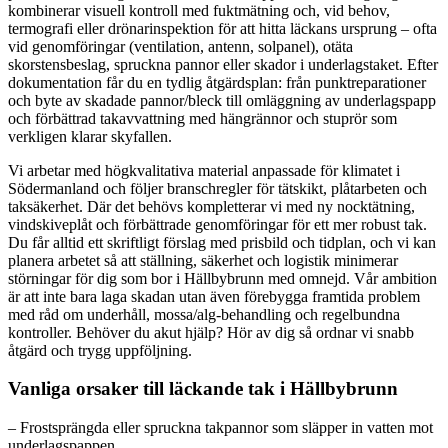
kombinerar visuell kontroll med fuktmätning och, vid behov,
termografi eller drönarinspektion för att hitta läckans ursprung – ofta
vid genomföringar (ventilation, antenn, solpanel), otäta
skorstensbeslag, spruckna pannor eller skador i underlagstaket. Efter
dokumentation får du en tydlig åtgärdsplan: från punktreparationer
och byte av skadade pannor/bleck till omläggning av underlagspapp
och förbättrad takavvattning med hängrännor och stuprör som
verkligen klarar skyfallen.
Vi arbetar med högkvalitativa material anpassade för klimatet i
Södermanland och följer branschregler för tätskikt, plåtarbeten och
taksäkerhet. Där det behövs kompletterar vi med ny nocktätning,
vindskiveplåt och förbättrade genomföringar för ett mer robust tak.
Du får alltid ett skriftligt förslag med prisbild och tidplan, och vi kan
planera arbetet så att ställning, säkerhet och logistik minimerar
störningar för dig som bor i Hällbybrunn med omnejd. Vår ambition
är att inte bara laga skadan utan även förebygga framtida problem
med råd om underhåll, mossa/alg-behandling och regelbundna
kontroller. Behöver du akut hjälp? Hör av dig så ordnar vi snabb
åtgärd och trygg uppföljning.
Vanliga orsaker till läckande tak i Hällbybrunn
– Frostsprängda eller spruckna takpannor som släpper in vatten mot
underlagspappen.