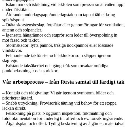
– Isdammar och isbildning vid takfoten som pressar smältvatten upp
under tätskiktet.
– Åldrande underlagspapp/underlagstak som tappat täthet kring
spik/råspont.
– Otäta skorstensbeslag, fotplåtar eller genomföringar för ventilation,
antenn och solpaneler.
– Igensatta hängrännor och stuprör som leder till överspolning in
mot fasad och takfot.
– Stormskador: lyfta pannor, trasiga nockpannor eller lossnade
vindskivor.
– Felmonterade takfönster och takluckor som släpper igenom
slagregn.
– Bristande taksäkerhet och gångstråk som orsakar onödiga
punktbelastningar och sprickor.
Vår arbetsprocess – från första samtal till färdigt tak
– Kontakt och rådgivning: Vi går igenom symptom, bilder och
prioriterar åtgärd.
– Snabb utryckning: Provisorisk tätning vid behov för att stoppa
läckan direkt.
– Felsökning på plats: Noggrann inspektion, fuktmätning och
fotodokumentation för underlag till offert och ev. försäkringsärende.
– Åtgärdsplan och offert: Tydlig beskrivning av åtgärder, materialval