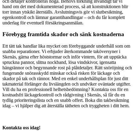
och detaljer kontrolleras noga. Behövs torkning invändigt tar vi
hand om det med dokumenterad process, så att konstruktionen blir
torr innan ytskikt återställs. Avslutningsvis gör vi slutbesiktning,
egenkontroll och lämnar garantihandlingar – och du får komplett
underlag för eventuell försäkringsanmälan.
Förebygg framtida skador och sänk kostnaderna
Ett tätt tak handlar lika mycket om förebyggande underhåll som om
snabba reparationer. Vi erbjuder återkommande taköversyner i
Skenäs, gärna efter höststormar och inför vintern, för att upptäcka
spruckna pannor, slitna nockband, lösa vindskivor, igensatta
hängrännor och begynnande rost på plåtdetaljer. Rätt snöröjning och
fungerande snörasskydd minskar också risken för läckage och
skador på tak och rännor. Med en enkel underhållsplan för just ditt
takmaterial förlänger du livslängden och undviker oväntade utgifter.
Vill du ha en professionell helhetsbedömning? Kontakta oss för en
kostnadsfri läckagekontroll och rådgivning i Skenäs, så får du en
tydlig prioriteringslista och en snabb offert. Boka din takbesiktning
idag – vi hjälper dig att återställa tätheten och tryggheten i ditt hem.
Kontakta oss idag!