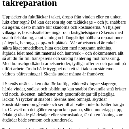
takreparation
Upptäcker du fuktfläckar i taket, dropp från vinden eller en unken
lukt efter regn? Då kan det röra sig om takläckage – och ju snabbare
du agerar, desto mindre blir skadorna och kostnaderna. Vi hjälper
villaägare, bostadsrättsföreningar och fastighetsägare i Skenäs med
snabb felsökning, akut tätning och långsiktigt hållbara reparationer
på tegel-, betong-, papp- och plåttak. Vår arbetsmetod är enkel:
säkra läget omedelbart, hitta orsaken med noggrann mätning,
åtgärda felet med rätt material och hantverk – och dokumentera allt
så att du får full transparens och smidig hantering mot försäkring.
Med branschgodkända arbetsmetoder, tydliga offerter och garanti på
utfört arbete får du både trygghet och ett tätt tak som står emot
vädrets påfrestningar i Skenäs under många år framöver.
I Skenäs utsätts taken ofta för kraftiga väderväxlingar: slagregn,
hårda vindar, snölast och isbildning kan snabbt förvandla små brister
vid nock, skorsten, takfönster och genomföringar till påtagliga
läckor. Vi rycker ut snabbt i Skenäs med omnejd, skyddar
konstruktionen omgående och ser till att vatten inte fortsätter tränga
in. Oavsett om det gäller en sprucken panna, sliten underlagspapp,
felaktigt tätade plåtdetaljer eller stormskador, får du en lösning som
åtgärdar både symtom och grundorsak.