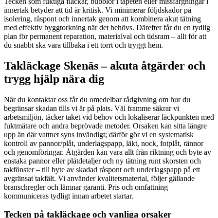
Tecken som fuktiga fläckar, bubblor i tapeten eller missfärgningar i
innertak betyder att tid är kritisk. Vi minimerar följdskador på
isolering, råspont och innertak genom att kombinera akut tätning
med effektiv byggtorkning när det behövs. Därefter får du en tydlig
plan för permanent reparation, materialval och tidsram – allt för att
du snabbt ska vara tillbaka i ett torrt och tryggt hem.
Takläckage Skenäs – akuta åtgärder och
trygg hjälp nära dig
När du kontaktar oss får du omedelbar rådgivning om hur du
begränsar skadan tills vi är på plats. Väl framme säkrar vi
arbetsmiljön, täcker taket vid behov och lokaliserar läckpunkten med
fuktmätare och andra beprövade metoder. Orsaken kan sitta längre
upp än där vattnet syns invändigt; därför gör vi en systematisk
kontroll av pannor/plåt, underlagspapp, läkt, nock, fotplåt, rännor
och genomföringar. Åtgärden kan vara allt från riktning och byte av
enstaka pannor eller plåtdetaljer och ny tätning runt skorsten och
takfönster – till byte av skadad råspont och underlagspapp på ett
avgränsat takfält. Vi använder kvalitetsmaterial, följer gällande
branschregler och lämnar garanti. Pris och omfattning
kommuniceras tydligt innan arbetet startar.
Tecken på takläckage och vanliga orsaker