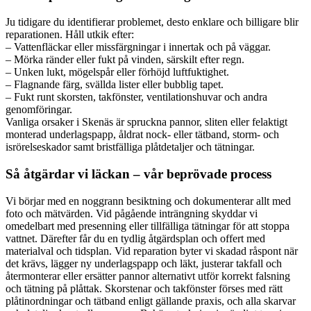
Ju tidigare du identifierar problemet, desto enklare och billigare blir
reparationen. Håll utkik efter:
– Vattenfläckar eller missfärgningar i innertak och på väggar.
– Mörka ränder eller fukt på vinden, särskilt efter regn.
– Unken lukt, mögelspår eller förhöjd luftfuktighet.
– Flagnande färg, svällda lister eller bubblig tapet.
– Fukt runt skorsten, takfönster, ventilationshuvar och andra
genomföringar.
Vanliga orsaker i Skenäs är spruckna pannor, sliten eller felaktigt
monterad underlagspapp, åldrat nock- eller tätband, storm- och
isrörelseskador samt bristfälliga plåtdetaljer och tätningar.
Så åtgärdar vi läckan – vår beprövade process
Vi börjar med en noggrann besiktning och dokumenterar allt med
foto och mätvärden. Vid pågående inträngning skyddar vi
omedelbart med presenning eller tillfälliga tätningar för att stoppa
vattnet. Därefter får du en tydlig åtgärdsplan och offert med
materialval och tidsplan. Vid reparation byter vi skadad råspont när
det krävs, lägger ny underlagspapp och läkt, justerar takfall och
återmonterar eller ersätter pannor alternativt utför korrekt falsning
och tätning på plåttak. Skorstenar och takfönster förses med rätt
plåtinordningar och tätband enligt gällande praxis, och alla skarvar