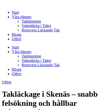
Skip
to
Start
content
Våra tjänster
Takläggning
Vattenläcka i Taket
Renovera Läckande Tak
Blogg
Offert
Start
Våra tjänster
Takläggning
Vattenläcka i Taket
Renovera Läckande Tak
Blogg
Offert
Offert
Takläckage i Skenäs – snabb
felsökning och hållbar