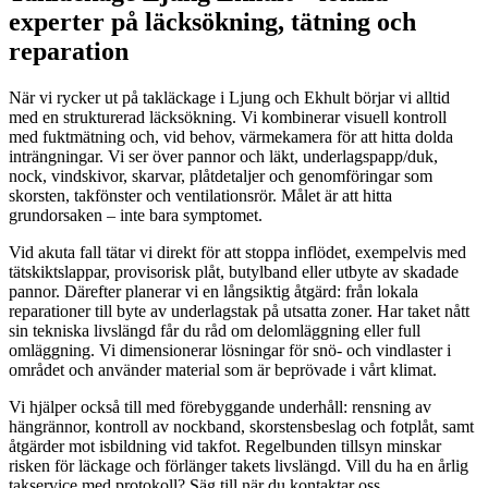
experter på läcksökning, tätning och
reparation
När vi rycker ut på takläckage i Ljung och Ekhult börjar vi alltid
med en strukturerad läcksökning. Vi kombinerar visuell kontroll
med fuktmätning och, vid behov, värmekamera för att hitta dolda
inträngningar. Vi ser över pannor och läkt, underlagspapp/duk,
nock, vindskivor, skarvar, plåtdetaljer och genomföringar som
skorsten, takfönster och ventilationsrör. Målet är att hitta
grundorsaken – inte bara symptomet.
Vid akuta fall tätar vi direkt för att stoppa inflödet, exempelvis med
tätskiktslappar, provisorisk plåt, butylband eller utbyte av skadade
pannor. Därefter planerar vi en långsiktig åtgärd: från lokala
reparationer till byte av underlagstak på utsatta zoner. Har taket nått
sin tekniska livslängd får du råd om delomläggning eller full
omläggning. Vi dimensionerar lösningar för snö- och vindlaster i
området och använder material som är beprövade i vårt klimat.
Vi hjälper också till med förebyggande underhåll: rensning av
hängrännor, kontroll av nockband, skorstensbeslag och fotplåt, samt
åtgärder mot isbildning vid takfot. Regelbunden tillsyn minskar
risken för läckage och förlänger takets livslängd. Vill du ha en årlig
takservice med protokoll? Säg till när du kontaktar oss.