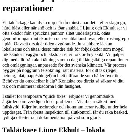
reparationer
Ett takläckage kan dyka upp när du minst anar det – efter slagregn,
hård blåst eller när snö och is töar snabbt. I Ljung och Ekhult ser vi
ofta skador från spruckna pannor, slitet underlagstak, otäta
genomföringar runt skorsten och ventilationshuvar, eller rostangrepp
i plåt. Oavsett orsak är tiden avgörande. Ju snabbare läckan
lokaliseras och tätas, desto mindre risk för följdskador som mögel,
fuktskador i väggar och takstolar eller förstörda ytskikt. Vi hjälper
dig med allt från akut tätning samma dag till långsiktiga reparationer
och omläggningar, anpassade för det svenska klimatet. Vår process
bygger på noggrann felsökning, rätt material för ditt tak (tegel,
betong, plåt, papp/shingel) och ett utförande som håller över tid.
Behöver du omedelbar hjälp? Kontakta oss direkt så säkrar vi ditt
tak och minimerar skadorna i din fastighet.
I stället för temporära “quick fixes” erbjuder vi genomtänkta
åtgärder som verkligen löser problemet. Vi arbetar säkert med
fallskydd, följer branschregler och kommunicerar tydligt under hela
uppdraget. Från första inspektion till slutkontroll får du raka besked,
tydliga offerter och dokumentation på vad som gjorts.
Takläckage Ljung Ekhult – lokala