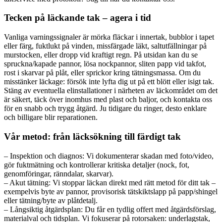
Tecken på läckande tak – agera i tid
Vanliga varningssignaler är mörka fläckar i innertak, bubblor i tapet
eller färg, fuktlukt på vinden, missfärgade läkt, saltutfällningar på
murstocken, eller dropp vid kraftigt regn. På utsidan kan du se
spruckna/kapade pannor, lösa nockpannor, sliten papp vid takfot,
rost i skarvar på plåt, eller sprickor kring tätningsmassa. Om du
misstänker läckage: försök inte lyfta dig ut på ett blött eller isigt tak.
Stäng av eventuella elinstallationer i närheten av läckområdet om det
är säkert, täck över inomhus med plast och baljor, och kontakta oss
för en snabb och trygg åtgärd. Ju tidigare du ringer, desto enklare
och billigare blir reparationen.
Vår metod: från läcksökning till färdigt tak
– Inspektion och diagnos: Vi dokumenterar skadan med foto/video,
gör fuktmätning och kontrollerar kritiska detaljer (nock, fot,
genomföringar, ränndalar, skarvar).
– Akut tätning: Vi stoppar läckan direkt med rätt metod för ditt tak –
exempelvis byte av pannor, provisorisk tätskiktslapp på papp/shingel
eller tätning/byte av plåtdetalj.
– Långsiktig åtgärdsplan: Du får en tydlig offert med åtgärdsförslag,
materialval och tidsplan. Vi fokuserar på rotorsaken: underlagstak,