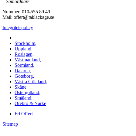
–
Samordnare
Nummer: 010-555 89 49
Mail: offert@takläckage.se
Integritetspolicy
Vi utför arbeten i b.la:
Stockholm,
Uppland,
Roslagen,
Västmanland,
Sörmland,
Dalarna,
Göteborg,
Västra Götaland,
Skåne,
Östergötland,
Småland,
Örebro & Närke
Fri Offert
Sitemap