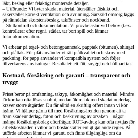
läkt, beslag eller felaktigt monterade detaljer.
– Utförande: Vi byter skadat material, återställer tätskikt och
säkerställer korrekt ventilation och avrinning. Särskild omsorg läggs
på ränndalar, skorstensbeslag, takfönster och nockband.
– Slutkontroll och dokumentation: Vi provbelastar vid behov (t.ex.
kontrollerar efter regn), städar, tar bort spill och lämnar
fotodokumentation.
Vi arbetar på tegel- och betongpannetak, papptak (bitumen), shingel
och plåttak. För plåt använder vi rätt plåtkvalitet och skruv med
packning; för papp använder vi kompatibla system och följer
tillverkarens anvisningar. Resultatet: ett tätt, snyggt och hållbart tak.
Kostnad, försäkring och garanti – transparent och
tryggt
Priset beror på omfattning, taktyp, åtkomlighet och material. Mindre
läckor kan ofta lösas snabbt, medan äldre tak med skadat underlag
kräver större åtgärder. Du får alltid en skriftlig offert innan vi kör
igång. Vi hjälper gärna till med försäkringsärenden genom att ta
fram skadeunderlag, foton och beskrivning av orsaken – något
många försäkringsbolag efterfrågar. ROT-avdrag kan ofta nyttjas för
arbetskostnaden i villor och bostadsrätter enligt gällande regler. På
utförda arbeten lämnar vi garanti och finns tillgängliga om du