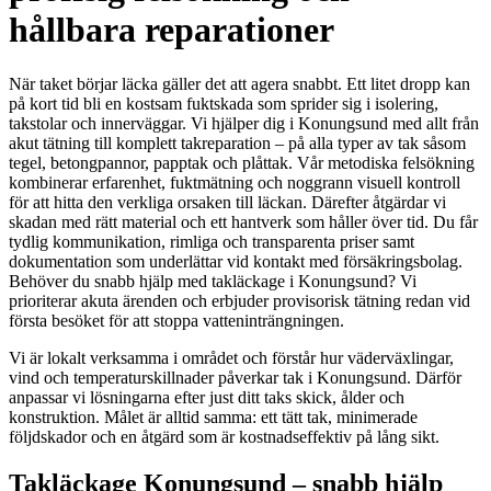
hållbara reparationer
När taket börjar läcka gäller det att agera snabbt. Ett litet dropp kan
på kort tid bli en kostsam fuktskada som sprider sig i isolering,
takstolar och innerväggar. Vi hjälper dig i Konungsund med allt från
akut tätning till komplett takreparation – på alla typer av tak såsom
tegel, betongpannor, papptak och plåttak. Vår metodiska felsökning
kombinerar erfarenhet, fuktmätning och noggrann visuell kontroll
för att hitta den verkliga orsaken till läckan. Därefter åtgärdar vi
skadan med rätt material och ett hantverk som håller över tid. Du får
tydlig kommunikation, rimliga och transparenta priser samt
dokumentation som underlättar vid kontakt med försäkringsbolag.
Behöver du snabb hjälp med takläckage i Konungsund? Vi
prioriterar akuta ärenden och erbjuder provisorisk tätning redan vid
första besöket för att stoppa vatteninträngningen.
Vi är lokalt verksamma i området och förstår hur väderväxlingar,
vind och temperaturskillnader påverkar tak i Konungsund. Därför
anpassar vi lösningarna efter just ditt taks skick, ålder och
konstruktion. Målet är alltid samma: ett tätt tak, minimerade
följdskador och en åtgärd som är kostnadseffektiv på lång sikt.
Takläckage Konungsund – snabb hjälp