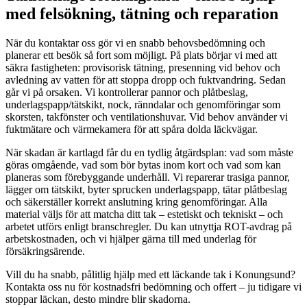
med felsökning, tätning och reparation
När du kontaktar oss gör vi en snabb behovsbedömning och
planerar ett besök så fort som möjligt. På plats börjar vi med att
säkra fastigheten: provisorisk tätning, presenning vid behov och
avledning av vatten för att stoppa dropp och fuktvandring. Sedan
går vi på orsaken. Vi kontrollerar pannor och plåtbeslag,
underlagspapp/tätskikt, nock, ränndalar och genomföringar som
skorsten, takfönster och ventilationshuvar. Vid behov använder vi
fuktmätare och värmekamera för att spåra dolda läckvägar.
När skadan är kartlagd får du en tydlig åtgärdsplan: vad som måste
göras omgående, vad som bör bytas inom kort och vad som kan
planeras som förebyggande underhåll. Vi reparerar trasiga pannor,
lägger om tätskikt, byter sprucken underlagspapp, tätar plåtbeslag
och säkerställer korrekt anslutning kring genomföringar. Alla
material väljs för att matcha ditt tak – estetiskt och tekniskt – och
arbetet utförs enligt branschregler. Du kan utnyttja ROT-avdrag på
arbetskostnaden, och vi hjälper gärna till med underlag för
försäkringsärende.
Vill du ha snabb, pålitlig hjälp med ett läckande tak i Konungsund?
Kontakta oss nu för kostnadsfri bedömning och offert – ju tidigare vi
stoppar läckan, desto mindre blir skadorna.