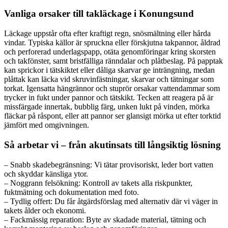
Vanliga orsaker till takläckage i Konungsund
Läckage uppstår ofta efter kraftigt regn, snösmältning eller hårda
vindar. Typiska källor är spruckna eller förskjutna takpannor, åldrad
och perforerad underlagspapp, otäta genomföringar kring skorsten
och takfönster, samt bristfälliga ränndalar och plåtbeslag. På papptak
kan sprickor i tätskiktet eller dåliga skarvar ge inträngning, medan
plåttak kan läcka vid skruvinfästningar, skarvar och tätningar som
torkat. Igensatta hängrännor och stuprör orsakar vattendammar som
trycker in fukt under pannor och tätskikt. Tecken att reagera på är
missfärgade innertak, bubblig färg, unken lukt på vinden, mörka
fläckar på råspont, eller att pannor ser glansigt mörka ut efter torktid
jämfört med omgivningen.
Så arbetar vi – från akutinsats till långsiktig lösning
– Snabb skadebegränsning: Vi tätar provisoriskt, leder bort vatten
och skyddar känsliga ytor.
– Noggrann felsökning: Kontroll av takets alla riskpunkter,
fuktmätning och dokumentation med foto.
– Tydlig offert: Du får åtgärdsförslag med alternativ där vi väger in
takets ålder och ekonomi.
– Fackmässig reparation: Byte av skadade material, tätning och