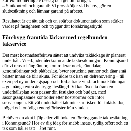
korrekt montering av beslag och genomföringar.
– Slutkontroll och garanti: Vi provsköljer vid behov, gör en
slutbesiktning och lämnar garanti på arbetet.
Resultatet är ett tätt tak och en spårbar dokumentation som stärker
värdet på fastigheten och tryggar ditt försäkringsskydd.
Förebygg framtida läckor med regelbunden
takservice
Det mest kostnadseffektiva sättet att undvika takläckage är planerat
underhåll. Vi erbjuder återkommande takbesiktningar i Konungsund
där vi rensar hängrännor, kontrollerar nock, ränndalar,
genomföringar och plåtbeslag, byter spruckna pannor och tätar små
brister innan de blir akuta. För äldre tak kan en delrenovering – till
exempel ny underlagspapp och förbättrade vind- och nocktätningar
– ge många extra års trygg livslängd. Vi kan även ta fram en
underhållsplan som passar din fastighet och budget, med
säsongsanpassade kontroller efter höststormar och inför
snösäsongen. Ett väl underhållet tak minskar risken för fuktskador,
mögel och onödiga energiförluster från vinden.
Behöver du akut hjälp eller vill boka en förebyggande takbesiktning
i Konungsund? Hör av dig idag för snabb insats, tydlig offert och ett
tak som håller tätt – året runt.