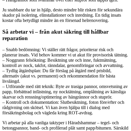
Ju snabbare du tar in hjälp, desto mindre blir risken för sekundära
skador på isolering, elinstallationer och inredning. En tidig insats
kostar ofta betydligt mindre än en försenad helrenovering.
Så arbetar vi – från akut säkring till hållbar
reparation
– Snabb bedömning: Vi ställer rätt frågor, prioriterar risk och
planerar insats. Vid behov kommer vi ut akut för provisorisk tätning.
– Noggrann felsökning: Besiktning ute och inne, fuktmätning,
kontroll av nock, takfot, ränndalar, genomföringar och avvattning.
– Tydlig åtgärdsplan: Du får förslag på åtgärd med prisbild,
alternativ (akut vs. permanent) och rekommendation för bästa
livslängd.
– Utförande med rätt teknik: Byte av trasiga pannor, omsvetsning av
papp, förbättrad infästning, ny nocktätning, omplåtning av känsliga
skarvar och rensning/optimering av hängrännor och stuprör.
– Kontroll och dokumentation: Slutbesiktning, foton före/efter och
rådgivning om skötsel. Vi kan även hjälpa till i dialog med
försäkringsbolag och vägleda kring ROT-avdrag.
Vi arbetar på alla vanliga taktyper i Häradshammar – tegel- och
betongpannor, band- och profilerad plåt samt papp/bitumen. Särskild