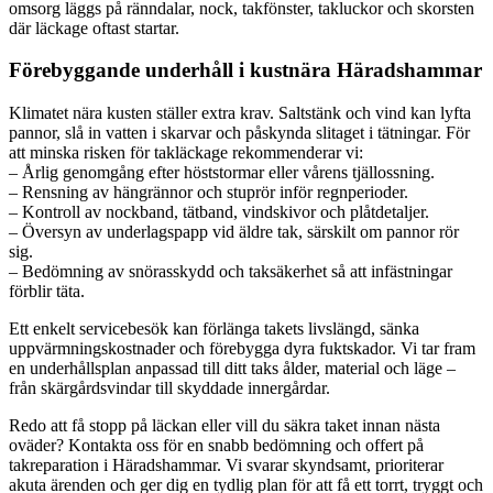
omsorg läggs på ränndalar, nock, takfönster, takluckor och skorsten
där läckage oftast startar.
Förebyggande underhåll i kustnära Häradshammar
Klimatet nära kusten ställer extra krav. Saltstänk och vind kan lyfta
pannor, slå in vatten i skarvar och påskynda slitaget i tätningar. För
att minska risken för takläckage rekommenderar vi:
– Årlig genomgång efter höststormar eller vårens tjällossning.
– Rensning av hängrännor och stuprör inför regnperioder.
– Kontroll av nockband, tätband, vindskivor och plåtdetaljer.
– Översyn av underlagspapp vid äldre tak, särskilt om pannor rör
sig.
– Bedömning av snörasskydd och taksäkerhet så att infästningar
förblir täta.
Ett enkelt servicebesök kan förlänga takets livslängd, sänka
uppvärmningskostnader och förebygga dyra fuktskador. Vi tar fram
en underhållsplan anpassad till ditt taks ålder, material och läge –
från skärgårdsvindar till skyddade innergårdar.
Redo att få stopp på läckan eller vill du säkra taket innan nästa
oväder? Kontakta oss för en snabb bedömning och offert på
takreparation i Häradshammar. Vi svarar skyndsamt, prioriterar
akuta ärenden och ger dig en tydlig plan för att få ett torrt, tryggt och