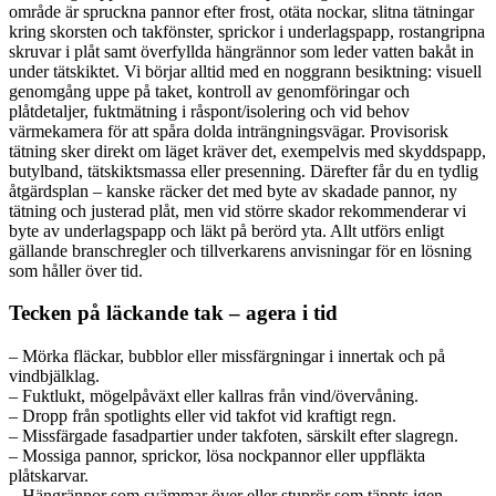
område är spruckna pannor efter frost, otäta nockar, slitna tätningar
kring skorsten och takfönster, sprickor i underlagspapp, rostangripna
skruvar i plåt samt överfyllda hängrännor som leder vatten bakåt in
under tätskiktet. Vi börjar alltid med en noggrann besiktning: visuell
genomgång uppe på taket, kontroll av genomföringar och
plåtdetaljer, fuktmätning i råspont/isolering och vid behov
värmekamera för att spåra dolda inträngningsvägar. Provisorisk
tätning sker direkt om läget kräver det, exempelvis med skyddspapp,
butylband, tätskiktsmassa eller presenning. Därefter får du en tydlig
åtgärdsplan – kanske räcker det med byte av skadade pannor, ny
tätning och justerad plåt, men vid större skador rekommenderar vi
byte av underlagspapp och läkt på berörd yta. Allt utförs enligt
gällande branschregler och tillverkarens anvisningar för en lösning
som håller över tid.
Tecken på läckande tak – agera i tid
– Mörka fläckar, bubblor eller missfärgningar i innertak och på
vindbjälklag.
– Fuktlukt, mögelpåväxt eller kallras från vind/övervåning.
– Dropp från spotlights eller vid takfot vid kraftigt regn.
– Missfärgade fasadpartier under takfoten, särskilt efter slagregn.
– Mossiga pannor, sprickor, lösa nockpannor eller uppfläkta
plåtskarvar.
– Hängrännor som svämmar över eller stuprör som täppts igen.