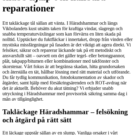
reparationer
Ett takläckage tål sällan att vänta. I Häradshammar och längs
Vikbolandets kust utsätts taken för kraftiga vindar, slagregn och
snabba temperaturväxlingar som kan förvärra en liten skada på
nolltid. Upptäcker du fuktfläckar i innertaket, dropp från vinden eller
mystiska missfärgningar på fasaden är det viktigt att agera direkt. Vi
felsöker, säkrar och reparerar läckande tak på ett metodiskt och
ansvarsfullt sätt – oavsett om det gäller tegel- eller betongpannor,
plåt, takpapp/bitumen eller kombinationer med takfönster och
skorstenar. Vårt fokus är att begränsa skadan, hitta grundorsaken
och återställa en tät, hållbar lösning med rätt material och utförande.
Du får tydlig kommunikation, fotodokumentation av skador och
åtgärder, samt hjälp med försäkringsärenden och ROT-avdrag när
det är aktuellt. Behöver du akut tätning? Vi erbjuder snabb
utryckning i Häradshammar med provisorisk säkring samma dag i
mån av tillgänglighet.
Takläckage Häradshammar – felsökning
och åtgärd på rätt sätt
Ett läckage uppstår sällan av en slump. Vanliga orsaker i vårt