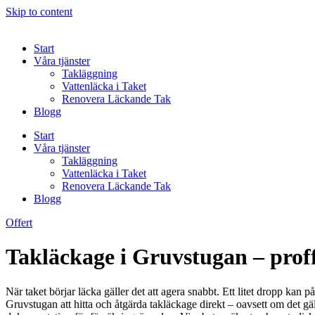
Skip to content
Start
Våra tjänster
Takläggning
Vattenläcka i Taket
Renovera Läckande Tak
Blogg
Start
Våra tjänster
Takläggning
Vattenläcka i Taket
Renovera Läckande Tak
Blogg
Offert
Takläckage i Gruvstugan – proff
När taket börjar läcka gäller det att agera snabbt. Ett litet dropp kan p
Gruvstugan att hitta och åtgärda takläckage direkt – oavsett om det gä