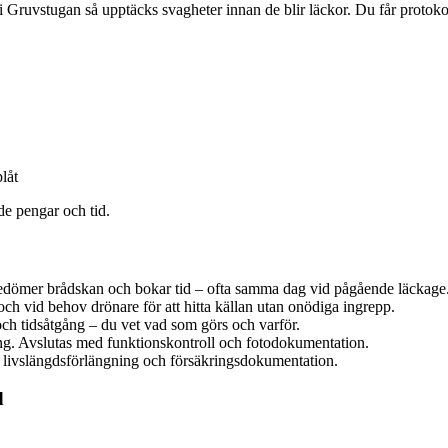
i Gruvstugan så upptäcks svagheter innan de blir läckor. Du får protok
låt
de pengar och tid.
edömer brådskan och bokar tid – ofta samma dag vid pågående läckage
h vid behov drönare för att hitta källan utan onödiga ingrepp.
 och tidsåtgång – du vet vad som görs och varför.
ning. Avslutas med funktionskontroll och fotodokumentation.
 livslängdsförlängning och försäkringsdokumentation.
d