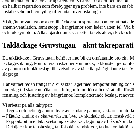
dokumentation för försäkringsärenden. Vi arbetar säkert och metodisk
en hållbar reparation som förebygger nya problem, inte bara en snabb
inställelsetid och en tydlig offert utan överraskningar.
Vi åtgärdar vanliga orsaker till läckor som spruckna pannor, utmattade
antenn/ventilation, samt stopp i hängrännor som leder vatten fel. Vid 
och luktsymptom. Alla åtgärder anpassas efter takets ålder, skick och 
Takläckage Gruvstugan – akut takreparati
Ett takläckage i Gruvstugan behöver inte bli ett omfattande projekt. M
läckagesökning, kontrollerar riskzoner som nock, takfönster, genomför
av pannor och plåtbeslag till svetsning av tätskikt på låglutande tak. 
slagregn.
Har vattnet redan trängt in? Vi säkrar läget med temporär tätning och
underlag till skadeanmälan och bifogar foton före/efter så att din för
rensning och justering av hängrännor, kompletterande beslag, renoveri
Vi arbetar på alla taktyper:
– Tegel- och betongpannor: byte av skadade pannor, läkt- och underla
– Plåttak: tätning av skarvar/fästen, byte av skadade plåtar, rostskyd
– Papptak/bitumentak: svetsning av skarvar, lagning av blåsor/spricko
– Detaljer: skorstensbeslag, takfotsplåt, vindskivor, takluckor, takfön