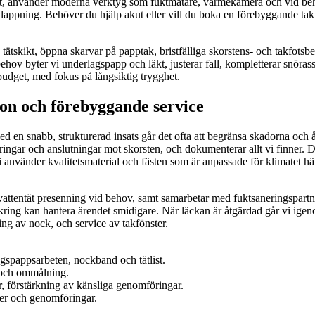
t, använder moderna verktyg som fuktmätare, värmekamera och vid behov d
 lappning. Behöver du hjälp akut eller vill du boka en förebyggande ta
 tätskikt, öppna skarvar på papptak, bristfälliga skorstens- och takfot
behov byter vi underlagspapp och läkt, justerar fall, kompletterar snör
budget, med fokus på långsiktig trygghet.
on och förebyggande service
ed en snabb, strukturerad insats går det ofta att begränsa skadorna och 
ingar och anslutningar mot skorsten, och dokumenterar allt vi finner. 
Vi använder kvalitetsmaterial och fästen som är anpassade för klimatet hä
 vattentät presenning vid behov, samt samarbetar med fuktsaneringspart
säkring kan hantera ärendet smidigare. När läckan är åtgärdad går vi ige
ng av nock, och service av takfönster.
gspappsarbeten, nockband och tätlist.
d och ommålning.
r, förstärkning av känsliga genomföringar.
ster och genomföringar.