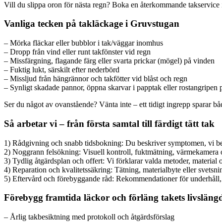
Vill du slippa oron för nästa regn? Boka en återkommande takservice 
Vanliga tecken på takläckage i Gruvstugan
– Mörka fläckar eller bubblor i tak/väggar inomhus
– Dropp från vind eller runt takfönster vid regn
– Missfärgning, flagande färg eller svarta prickar (mögel) på vinden
– Fuktig lukt, särskilt efter nederbörd
– Missljud från hängrännor och takfötter vid blåst och regn
– Synligt skadade pannor, öppna skarvar i papptak eller rostangripen p
Ser du något av ovanstående? Vänta inte – ett tidigt ingrepp sparar bå
Så arbetar vi – från första samtal till färdigt tätt tak
1) Rådgivning och snabb tidsbokning: Du beskriver symptomen, vi b
2) Noggrann felsökning: Visuell kontroll, fuktmätning, värmekamera oc
3) Tydlig åtgärdsplan och offert: Vi förklarar valda metoder, material
4) Reparation och kvalitetssäkring: Tätning, materialbyte eller svets
5) Eftervård och förebyggande råd: Rekommendationer för underhåll,
Förebygg framtida läckor och förläng takets livsläng
– Årlig takbesiktning med protokoll och åtgärdsförslag