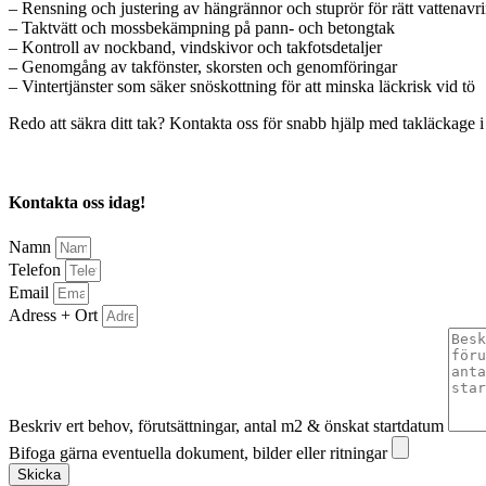
– Rensning och justering av hängrännor och stuprör för rätt vattenavr
– Taktvätt och mossbekämpning på pann- och betongtak
– Kontroll av nockband, vindskivor och takfotsdetaljer
– Genomgång av takfönster, skorsten och genomföringar
– Vintertjänster som säker snöskottning för att minska läckrisk vid tö
Redo att säkra ditt tak? Kontakta oss för snabb hjälp med takläckage i G
Kontakta oss idag!
Namn
Telefon
Email
Adress + Ort
Beskriv ert behov, förutsättningar, antal m2 & önskat startdatum
Bifoga gärna eventuella dokument, bilder eller ritningar
Skicka