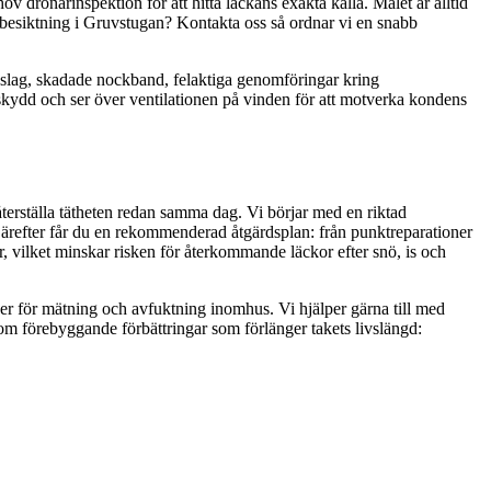
rönarinspektion för att hitta läckans exakta källa. Målet är alltid
kbesiktning i Gruvstugan? Kontakta oss så ordnar vi en snabb
sbeslag, skadade nockband, felaktiga genomföringar kring
asskydd och ser över ventilationen på vinden för att motverka kondens
återställa tätheten redan samma dag. Vi börjar med en riktad
Därefter får du en rekommenderad åtgärdsplan: från punktreparationer
r, vilket minskar risken för återkommande läckor efter snö, is och
ner för mätning och avfuktning inomhus. Vi hjälper gärna till med
nom förebyggande förbättringar som förlänger takets livslängd: