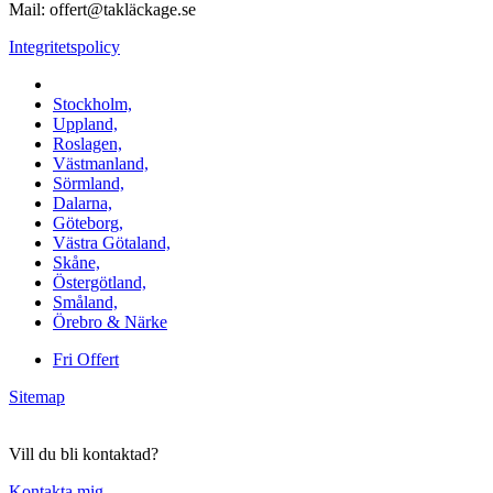
Mail: offert@takläckage.se
Integritetspolicy
Vi utför arbeten i b.la:
Stockholm,
Uppland,
Roslagen,
Västmanland,
Sörmland,
Dalarna,
Göteborg,
Västra Götaland,
Skåne,
Östergötland,
Småland,
Örebro & Närke
Fri Offert
Sitemap
Vill du bli kontaktad?
Kontakta mig