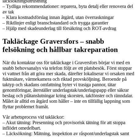
läcksökningsutrustning
– Tydliga rekommendationer: reparera, byta detalj eller renovera del
av tak
– Klara kostnadsförslag innan åtgärd, utan överraskningar
– Riktlinjer enligt branschstandard och trygga garantier
– Hjälp med skadeunderlag till försäkring och ROT-avdrag
Takläckage Graversfors – snabb
felsökning och hållbar takreparation
När du kontaktar oss för takläckage i Graversfors börjar vi med en
snabb behovsanalys via telefon följt av ett platsbesök. Först stoppar
vi vattnet från att göra mer skada, därefter lokaliserar vi orsaken med
fuktmätare, värmekamera och riktad provsköljning. Beroende på
taktyp och skadans omfattning byter vi trasiga pannor, tätar
genomföringar, återställer underlagstak/underlagspapp eller säkrar
beslag och plåtanslutningar kring skorsten, takfönster och ränndalar.
Målet är alltid en åtgärd som håller – inte en tillfällig lappning som
flyttar problemet framåt.
Vår arbetsprocess vid takläckor:
– Akut tätning: Presenning och provisorisk tätning för att stoppa
inflödet omedelbart.
– Läcksökning: Mätning, inspektion av råspont/underlagstak samt