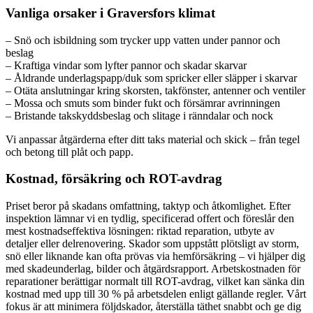
Vanliga orsaker i Graversfors klimat
– Snö och isbildning som trycker upp vatten under pannor och
beslag
– Kraftiga vindar som lyfter pannor och skadar skarvar
– Åldrande underlagspapp/duk som spricker eller släpper i skarvar
– Otäta anslutningar kring skorsten, takfönster, antenner och ventiler
– Mossa och smuts som binder fukt och försämrar avrinningen
– Bristande takskyddsbeslag och slitage i ränndalar och nock
Vi anpassar åtgärderna efter ditt taks material och skick – från tegel
och betong till plåt och papp.
Kostnad, försäkring och ROT-avdrag
Priset beror på skadans omfattning, taktyp och åtkomlighet. Efter
inspektion lämnar vi en tydlig, specificerad offert och föreslår den
mest kostnadseffektiva lösningen: riktad reparation, utbyte av
detaljer eller delrenovering. Skador som uppstått plötsligt av storm,
snö eller liknande kan ofta prövas via hemförsäkring – vi hjälper dig
med skadeunderlag, bilder och åtgärdsrapport. Arbetskostnaden för
reparationer berättigar normalt till ROT-avdrag, vilket kan sänka din
kostnad med upp till 30 % på arbetsdelen enligt gällande regler. Vårt
fokus är att minimera följdskador, återställa täthet snabbt och ge dig