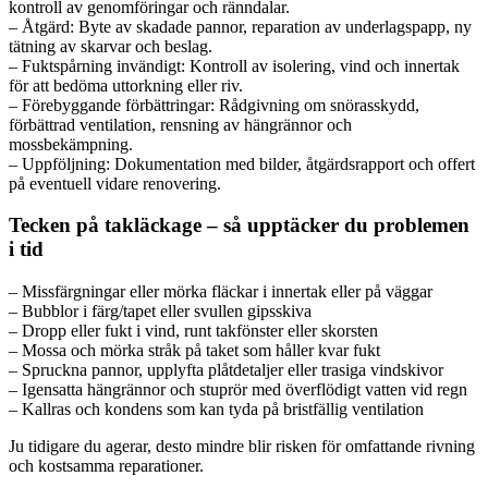
kontroll av genomföringar och ränndalar.
– Åtgärd: Byte av skadade pannor, reparation av underlagspapp, ny
tätning av skarvar och beslag.
– Fuktspårning invändigt: Kontroll av isolering, vind och innertak
för att bedöma uttorkning eller riv.
– Förebyggande förbättringar: Rådgivning om snörasskydd,
förbättrad ventilation, rensning av hängrännor och
mossbekämpning.
– Uppföljning: Dokumentation med bilder, åtgärdsrapport och offert
på eventuell vidare renovering.
Tecken på takläckage – så upptäcker du problemen
i tid
– Missfärgningar eller mörka fläckar i innertak eller på väggar
– Bubblor i färg/tapet eller svullen gipsskiva
– Dropp eller fukt i vind, runt takfönster eller skorsten
– Mossa och mörka stråk på taket som håller kvar fukt
– Spruckna pannor, upplyfta plåtdetaljer eller trasiga vindskivor
– Igensatta hängrännor och stuprör med överflödigt vatten vid regn
– Kallras och kondens som kan tyda på bristfällig ventilation
Ju tidigare du agerar, desto mindre blir risken för omfattande rivning
och kostsamma reparationer.