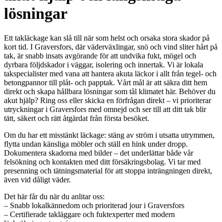
lösningar
Ett takläckage kan slå till när som helst och orsaka stora skador på
kort tid. I Graversfors, där väderväxlingar, snö och vind sliter hårt på
tak, är snabb insats avgörande för att undvika fukt, mögel och
dyrbara följdskador i väggar, isolering och innertak. Vi är lokala
takspecialister med vana att hantera akuta läckor i allt från tegel- och
betongpannor till plåt- och papptak. Vårt mål är att säkra ditt hem
direkt och skapa hållbara lösningar som tål klimatet här. Behöver du
akut hjälp? Ring oss eller skicka en förfrågan direkt – vi prioriterar
utryckningar i Graversfors med omnejd och ser till att ditt tak blir
tätt, säkert och rätt åtgärdat från första besöket.
Om du har ett misstänkt läckage: stäng av ström i utsatta utrymmen,
flytta undan känsliga möbler och ställ en hink under dropp.
Dokumentera skadorna med bilder – det underlättar både vår
felsökning och kontakten med ditt försäkringsbolag. Vi tar med
presenning och tätningsmaterial för att stoppa inträngningen direkt,
även vid dåligt väder.
Det här får du när du anlitar oss:
– Snabb lokalkännedom och prioriterad jour i Graversfors
– Certifierade takläggare och fuktexperter med modern