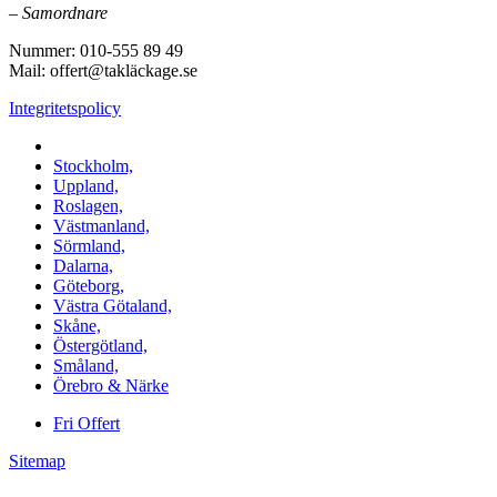
–
Samordnare
Nummer: 010-555 89 49
Mail: offert@takläckage.se
Integritetspolicy
Vi utför arbeten i b.la:
Stockholm,
Uppland,
Roslagen,
Västmanland,
Sörmland,
Dalarna,
Göteborg,
Västra Götaland,
Skåne,
Östergötland,
Småland,
Örebro & Närke
Fri Offert
Sitemap